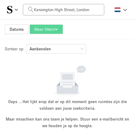
Prijs per dag
£0
£5,000+
Datums
Meer filters
Sorteer op
Grootte ruimte
Aanbevolen
100 sq ft
5000+ sq ft
~ 13 mensen
~ 650 mensen
Projecttype
Oeps …
Het lijkt erop dat er op dit moment geen ruimtes zijn die
voldoen aan jouw zoekcriteria.
Maar misschien kan ons team je helpen. Stuur een e-mailbericht en
Retail
Showroom
we houden je op de hoogte.
Evenement
Kunst
Eten