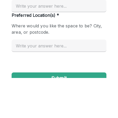
Creatieve ruimte
Dak
Evenementruimte
Foto / Filmstudio
Galerie
Hal
Herenhuis / Huis
Kantoorruimte
Kraampje / Kiosk / Stalletje
Kraampje / Marktkraam
Magazijn
Markt / Festival
Ontvangsthal