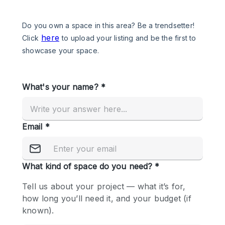
Een
Winkel
Conferentie
Vergadering
Kantoor
fotoshoot
delen
maken
Type ruimte
Advertentieruimte
Appartement / Loft
Atelier / Werkplaats
Boetiek / Winkel
Boot
Conferentieruimte
Container