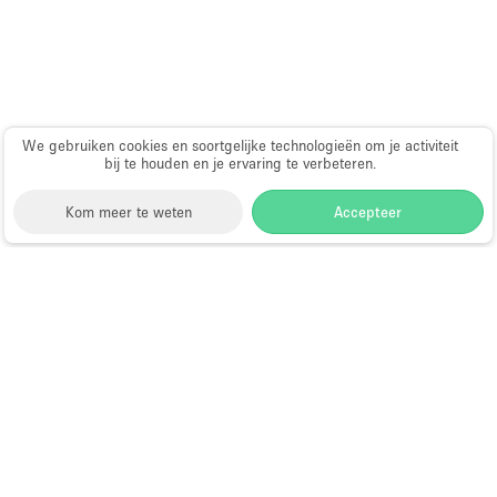
Haussmann-stijl
Industrieel
Internet
Kantoorbenodigdheden
We gebruiken cookies en soortgelijke technologieën om je activiteit
bij te houden en je ervaring te verbeteren.
Keuken
Kledingrek
Kom meer te weten
Accepteer
Leefruimte
Lift
Storefront
>
Gedeelte winkel huren
>
Gedeelte Winkel
Meerdere kamers
& Shop in Shop in Londen
>
Gedeelte Winkel & Shop
in Shop in Kensington High Street
Meubilair
Shop-in-Shop te Huur in Kensington
Paskamers
High Street
Privé-parkeerplaats
RAW