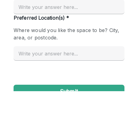
Creatieve ruimte
Dak
Evenementruimte
Foto / Filmstudio
Galerie
Hal
Herenhuis / Huis
Kantoorruimte
Kraampje / Kiosk / Stalletje
Kraampje / Marktkraam
Magazijn
Markt / Festival
Ontvangsthal