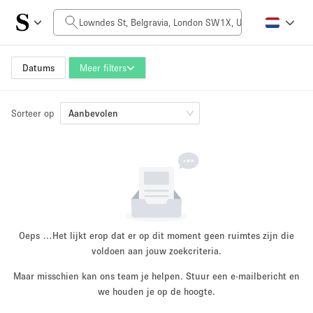
Prijs per dag
£0
£5,000+
Datums
Meer filters
Sorteer op
Grootte ruimte
Aanbevolen
100 sq ft
5000+ sq ft
~ 13 mensen
~ 650 mensen
Projecttype
Oeps …
Het lijkt erop dat er op dit moment geen ruimtes zijn die
voldoen aan jouw zoekcriteria.
Maar misschien kan ons team je helpen. Stuur een e-mailbericht en
Retail
Showroom
we houden je op de hoogte.
Evenement
Kunst
Eten