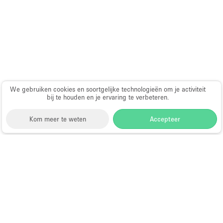
Haussmann-stijl
Industrieel
Internet
Kantoorbenodigdheden
Keuken
We gebruiken cookies en soortgelijke technologieën om je activiteit
Kledingrek
bij te houden en je ervaring te verbeteren.
Leefruimte
Kom meer te weten
Accepteer
Lift
Meerdere kamers
Storefront
>
Huur een vergaderzaal
>
Vergaderzalen &
Meubilair
Vergaderlocaties in Londen
>
Vergaderzalen &
Paskamers
Vergaderlocaties in Knightsbridge, Londen
>
Vergaderzalen & Vergaderlocaties in Lowndes Street,
Privé-parkeerplaats
Londen
RAW