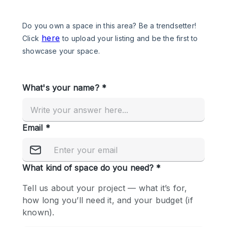
Een
Winkel
Conferentie
Vergadering
Kantoor
fotoshoot
delen
maken
Type ruimte
Advertentieruimte
Appartement / Loft
Atelier / Werkplaats
Boetiek / Winkel
Boot
Conferentieruimte
Container