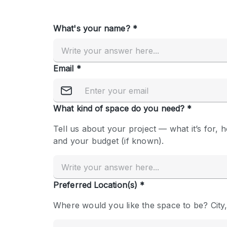
Overige
Salon
Vergaderruimte
Winkel delen
Kenmerken ruimte
Airconditioning
Audio- en videoapparatuur
Badkamer
Begane grond
Concierge
Dakterras
Elektriciteit
Grote entree