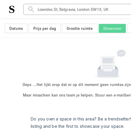
Datums
Prijs per dag
Grootte ruimte
Showroom
Type ruimte
Advertentieruimte
Atelier / Werkplaats
Boot
Container
Dak
Foto / Filmstudio
Oeps …
Het lijkt erop dat er op dit moment geen ruimtes zijn
Hal
Maar misschien kan ons team je helpen. Stuur een e-mailber
Kantoorruimte
Kraampje / Marktkraam
Markt / Festival