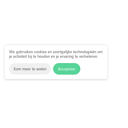
We gebruiken cookies en soortgelijke technologieën om
je activiteit bij te houden en je ervaring te verbeteren.
Kom meer te weten
Accepteer
Storefront
>
Showroom te Huur
>
Showroom in Londen
>
Sh
Showroom te Huur in Lowndes Street, L