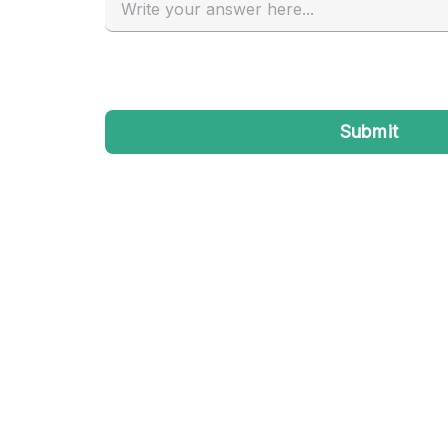
Industrieel
Kantoorbenodigdheden
Kledingrek
Lift
Meubilair
Privé-parkeerplaats
Schitterend uitzicht
Soundproof
Terrace
Toiletten
Tuin
Verwarming
Water Access