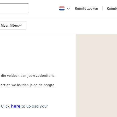
Ruimte zoeken
Ruimt
Meer filters
Appartement / Loft
Boetiek / Winkel
Conferentieruimte
Creatieve ruimte
Evenementruimte
Galerie
 die voldoen aan jouw zoekcriteria.
Herenhuis / Huis
icht en we houden je op de hoogte.
Kraampje / Kiosk / 
Magazijn
Ontvangsthal