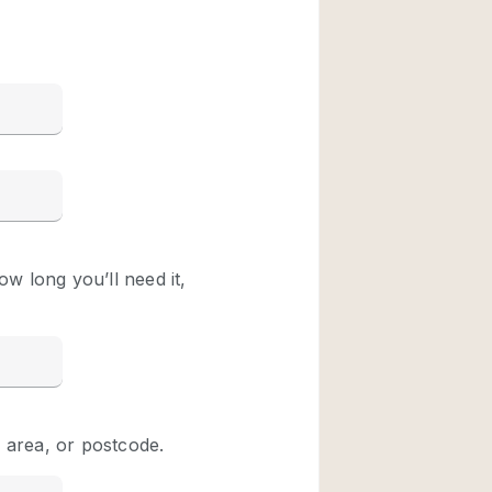
Restaurant / Bar / 
Unieke ruimte
Vrachtwagen
Winkelruimte in w
Animals Friendly
Auto display
Bar
Beveiligingssyste
Daglicht
Drankvergunning
Etalage
Haussmann-stijl