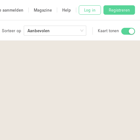
e aanmelden
Magazine
Help
Log in
Registreren
Sorteer op
Aanbevolen
Kaart tonen
Stalletje