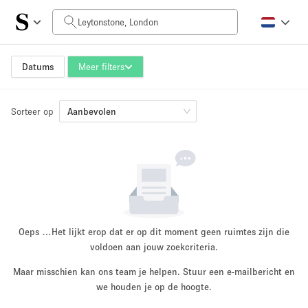
Prijs per dag
£0
£5,000+
Datums
Meer filters
Sorteer op
Grootte ruimte
Aanbevolen
100 sq ft
5000+ sq ft
~ 13 mensen
~ 650 mensen
Projecttype
Oeps …
Het lijkt erop dat er op dit moment geen ruimtes zijn die
voldoen aan jouw zoekcriteria.
Maar misschien kan ons team je helpen. Stuur een e-mailbericht en
Retail
Showroom
we houden je op de hoogte.
Evenement
Kunst
Eten