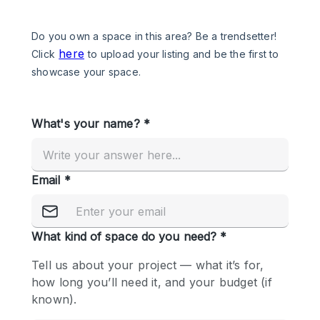
Een
Winkel
Conferentie
Vergadering
Kantoor
fotoshoot
delen
maken
Type ruimte
Advertentieruimte
Appartement / Loft
Atelier / Werkplaats
Boetiek / Winkel
Boot
Conferentieruimte
Container