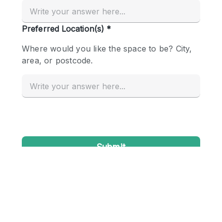
Creatieve ruimte
Dak
Evenementruimte
Foto / Filmstudio
Galerie
Hal
Herenhuis / Huis
Kantoorruimte
Kraampje / Kiosk / Stalletje
Kraampje / Marktkraam
Magazijn
Markt / Festival
Ontvangsthal