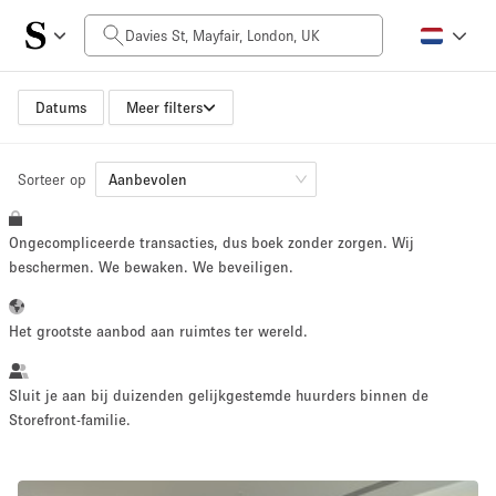
Prijs per dag
£0
£5,000+
Datums
Meer filters
Sorteer op
Grootte ruimte
Aanbevolen
Ongecompliceerde transacties, dus boek zonder zorgen. Wij
100 sq ft
5000+ sq ft
beschermen. We bewaken. We beveiligen.
~ 13 mensen
~ 650 mensen
Het grootste aanbod aan ruimtes ter wereld.
Projecttype
Sluit je aan bij duizenden gelijkgestemde huurders binnen de
Storefront-familie.
Retail
Showroom
Evenement
Kunst
Eten