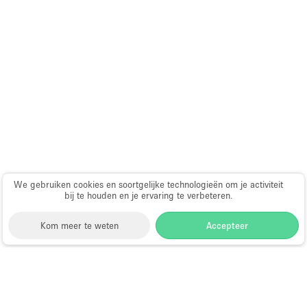
Audio- en videoapparatuur
Auto display
Badkamer
Bar
Begane grond
Beveiligingssysteem
Concierge
Daglicht
We gebruiken cookies en soortgelijke technologieën om je activiteit
bij te houden en je ervaring te verbeteren.
Dakterras
Drankvergunning
Kom meer te weten
Accepteer
Elektriciteit
Etalage
Storefront
>
Huur een winkelruimte
>
Winkelruimtes
Grote entree
in Londen
>
Winkelruimtes in Mayfair, Londen
>