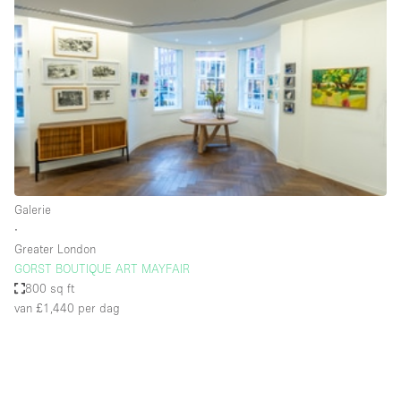
Een
Winkel
Conferentie
Vergadering
Kantoor
fotoshoot
delen
maken
Type ruimte
Galerie
Advertentieruimte
∙
Appartement / Loft
Greater London
GORST BOUTIQUE ART MAYFAIR
Atelier / Werkplaats
800 sq ft
Boetiek / Winkel
van £1,440
per dag
Boot
Conferentieruimte
Container