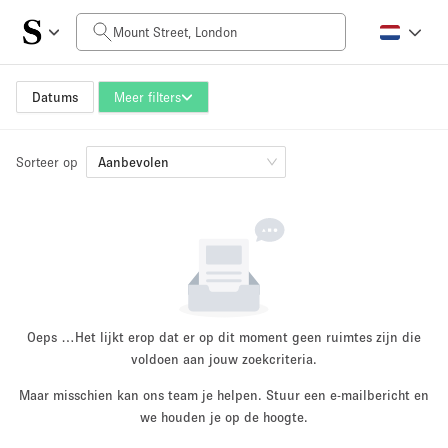
Prijs per dag
£0
£5,000+
Datums
Meer filters
Sorteer op
Grootte ruimte
Aanbevolen
100 sq ft
5000+ sq ft
~ 13 mensen
~ 650 mensen
Projecttype
Oeps …
Het lijkt erop dat er op dit moment geen ruimtes zijn die
voldoen aan jouw zoekcriteria.
Maar misschien kan ons team je helpen. Stuur een e-mailbericht en
Retail
Showroom
we houden je op de hoogte.
Evenement
Kunst
Eten