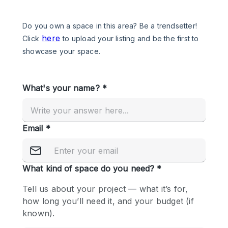
Een
Winkel
Conferentie
Vergadering
Kantoor
fotoshoot
delen
maken
Type ruimte
Advertentieruimte
Appartement / Loft
Atelier / Werkplaats
Boetiek / Winkel
Boot
Conferentieruimte
Container