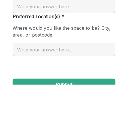
Creatieve ruimte
Dak
Evenementruimte
Foto / Filmstudio
Galerie
Hal
Herenhuis / Huis
Kantoorruimte
Kraampje / Kiosk / Stalletje
Kraampje / Marktkraam
Magazijn
Markt / Festival
Ontvangsthal