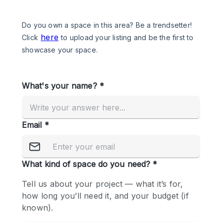
Een
Winkel
Conferentie
Vergadering
Kantoor
fotoshoot
delen
maken
Type ruimte
Advertentieruimte
Appartement / Loft
Atelier / Werkplaats
Boetiek / Winkel
Boot
Conferentieruimte
Container