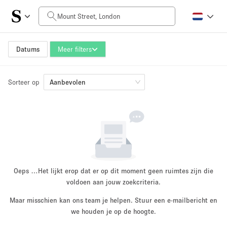
Prijs per dag
£0
£5,000+
Datums
Meer filters
Sorteer op
Grootte ruimte
Aanbevolen
100 sq ft
5000+ sq ft
~ 13 mensen
~ 650 mensen
Projecttype
Oeps …
Het lijkt erop dat er op dit moment geen ruimtes zijn die
voldoen aan jouw zoekcriteria.
Maar misschien kan ons team je helpen. Stuur een e-mailbericht en
Retail
Showroom
we houden je op de hoogte.
Evenement
Kunst
Eten