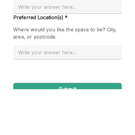
Creatieve ruimte
Dak
Evenementruimte
Foto / Filmstudio
Galerie
Hal
Herenhuis / Huis
Kantoorruimte
Kraampje / Kiosk / Stalletje
Kraampje / Marktkraam
Magazijn
Markt / Festival
Ontvangsthal