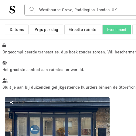
Datums
Prijs per dag
Grootte ruimte
Evenement
Type ruimte
Advertentieruimte
Atelier / Werkplaats
Ongecompliceerde transacties, dus boek zonder zorgen. Wij bescherme
Boot
Container
Het grootste aanbod aan ruimtes ter wereld.
Dak
Foto / Filmstudio
Sluit je aan bij duizenden gelijkgestemde huurders binnen de Storefront
Hal
NIEUW
Kantoorruimte
Kraampje / Marktkraam
Markt / Festival