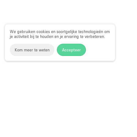
We gebruiken cookies en soortgelijke technologieën om
je activiteit bij te houden en je ervaring te verbeteren.
Kom meer te weten
Accepteer
Storefront
>
Evenementenlocatie te Huur
>
Evenementenloc
Evenementenlocaties & Evenementruimtes in Westbourne 
Evenementenlocaties te Huur in Westbo
Choose
Ruimte zoek
Nederlands