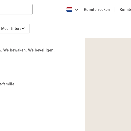
Ruimte zoeken
Ruimt
Meer filters
Appartement / Loft
Boetiek / Winkel
n. We bewaken. We beveiligen.
Conferentieruimte
Creatieve ruimte
Evenementruimte
Galerie
-familie.
Herenhuis / Huis
Kraampje / Kiosk / 
Magazijn
Ontvangsthal