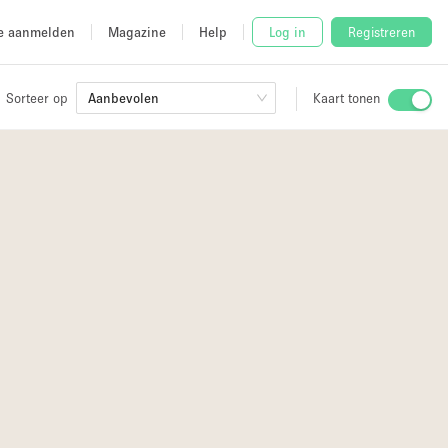
e aanmelden
Magazine
Help
Log in
Registreren
Sorteer op
Aanbevolen
Kaart tonen
Stalletje