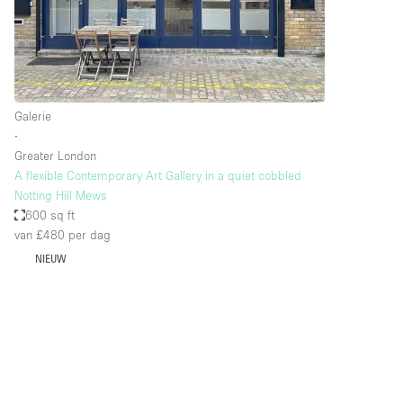
Overige
Salon
Vergaderruimte
Winkel delen
Galerie
∙
Greater London
Kenmerken ruimte
Airconditioning
A flexible Contemporary Art Gallery in a quiet cobbled
Notting Hill Mews
Audio- en videoapparatuur
600 sq ft
Badkamer
van £480
per dag
NIEUW
Begane grond
Concierge
Dakterras
Elektriciteit
Grote entree