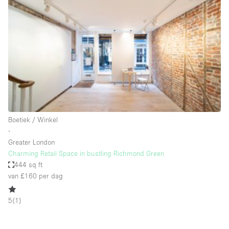
Een
Winkel
Conferentie
Vergadering
Kantoor
fotoshoot
delen
maken
Type ruimte
Boetiek / Winkel
Advertentieruimte
∙
Appartement / Loft
Greater London
Charming Retail Space in bustling Richmond Green
Atelier / Werkplaats
444 sq ft
Boetiek / Winkel
van £160
per dag
Boot
5
(
1
)
Conferentieruimte
Container