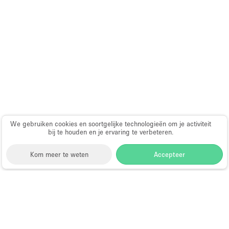
Audio- en videoapparatuur
Auto display
Badkamer
Bar
Begane grond
Beveiligingssysteem
Concierge
We gebruiken cookies en soortgelijke technologieën om je activiteit
Daglicht
bij te houden en je ervaring te verbeteren.
Dakterras
Kom meer te weten
Accepteer
Drankvergunning
Elektriciteit
Storefront
>
Huur een vergaderzaal
>
Vergaderzalen &
Etalage
Vergaderlocaties in Londen
>
Vergaderzalen &
Grote entree
Vergaderlocaties in Richmond