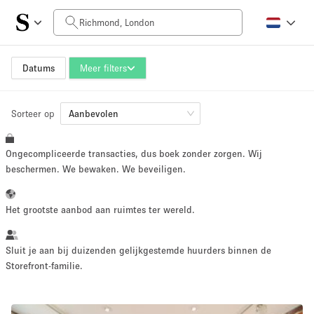
Prijs per dag
£0
£5,000+
Datums
Meer filters
Sorteer op
Grootte ruimte
Aanbevolen
Ongecompliceerde transacties, dus boek zonder zorgen. Wij
100 sq ft
5000+ sq ft
beschermen. We bewaken. We beveiligen.
~ 13 mensen
~ 650 mensen
Het grootste aanbod aan ruimtes ter wereld.
Projecttype
Sluit je aan bij duizenden gelijkgestemde huurders binnen de
Storefront-familie.
Retail
Showroom
Evenement
Kunst
Eten