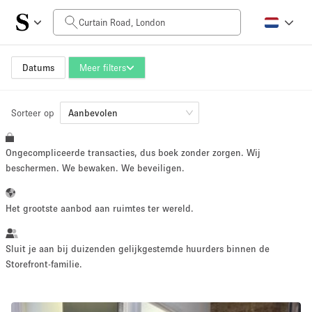
Prijs per dag
£0
£5,000+
Datums
Meer filters
Sorteer op
Grootte ruimte
Aanbevolen
Ongecompliceerde transacties, dus boek zonder zorgen. Wij
100 sq ft
5000+ sq ft
beschermen. We bewaken. We beveiligen.
~ 13 mensen
~ 650 mensen
Het grootste aanbod aan ruimtes ter wereld.
Projecttype
Sluit je aan bij duizenden gelijkgestemde huurders binnen de
Storefront-familie.
Retail
Showroom
Evenement
Kunst
Eten