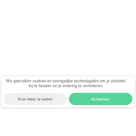
Audio- en videoapparatuur
Auto display
Badkamer
Bar
Begane grond
Beveiligingssysteem
Concierge
Daglicht
We gebruiken cookies en soortgelijke technologieën om je activiteit
bij te houden en je ervaring te verbeteren.
Dakterras
Drankvergunning
Kom meer te weten
Accepteer
Elektriciteit
Etalage
Storefront
>
Fotoshoot locatie huren
>
Fotoshoot, Film
Grote entree
& Video Locatie in Londen
>
Fotoshoot, Film & Video