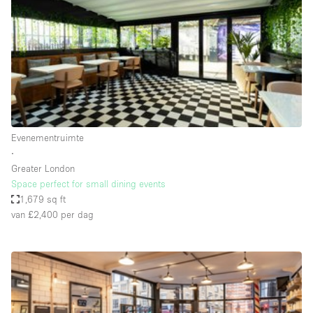
Creatieve ruimte
Dak
Evenementruimte
Foto / Filmstudio
Galerie
Evenementruimte
Hal
∙
Herenhuis / Huis
Greater London
Space perfect for small dining events
Kantoorruimte
1,679 sq ft
Kraampje / Kiosk / Stalletje
van £2,400
per dag
Kraampje / Marktkraam
Magazijn
Markt / Festival
Ontvangsthal