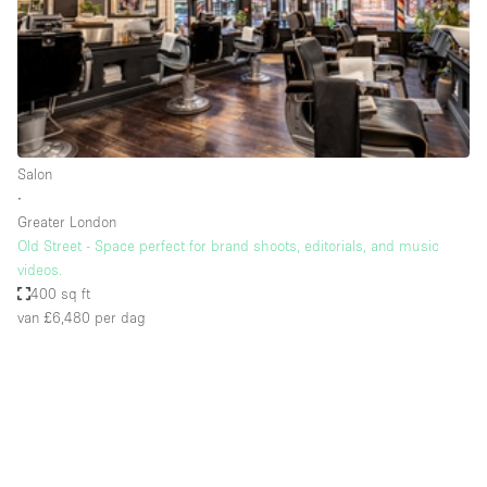
Overige
Restaurant / Bar / Café
Salon
Unieke ruimte
Salon
Vergaderruimte
∙
Vrachtwagen
Greater London
Old Street - Space perfect for brand shoots, editorials, and music
Winkel delen
videos.
400 sq ft
Winkelruimte in winkelcentrum
van £6,480
per dag
Kenmerken ruimte
Airconditioning
Animals Friendly