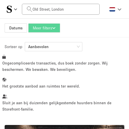
Prijs per dag
£0
£5,000+
Datums
Meer filters
Sorteer op
Grootte ruimte
Aanbevolen
Ongecompliceerde transacties, dus boek zonder zorgen. Wij
100 sq ft
5000+ sq ft
beschermen. We bewaken. We beveiligen.
~ 13 mensen
~ 650 mensen
Het grootste aanbod aan ruimtes ter wereld.
Projecttype
Sluit je aan bij duizenden gelijkgestemde huurders binnen de
Storefront-familie.
Retail
Showroom
Evenement
Kunst
Eten