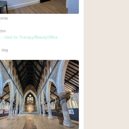
uimte
ndon
- ideal for Therapy/Beauty/Office
 dag