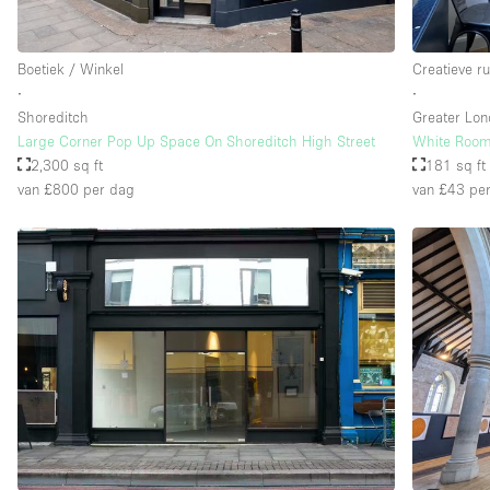
Boetiek / Winkel
Creatieve r
∙
∙
Shoreditch
Greater Lo
Large Corner Pop Up Space On Shoreditch High Street
White Room 
2,300 sq ft
181 sq ft
van £800
per dag
van £43
per