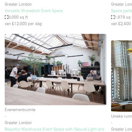
Greater London
Greater Lo
Versatile Shoreditch Event Space
Space perfe
9,000 sq ft
1,679 sq 
van £12,000
per dag
van £2,400
Evenementruimte
∙
Unieke ruim
Greater London
∙
Beautiful Warehouse Event Space with Natural Light and
Greater Lo