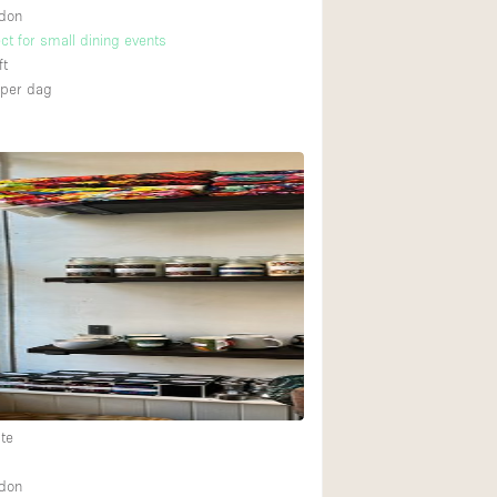
ndon
ct for small dining events
ft
per dag
te
ndon