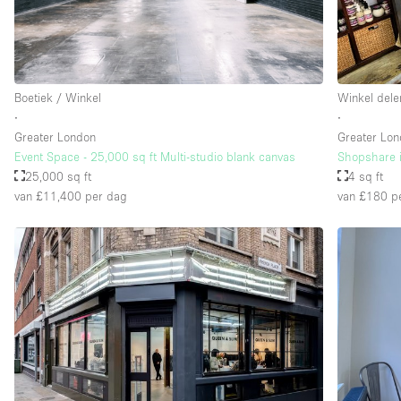
Boetiek / Winkel
Winkel dele
∙
∙
Greater London
Greater Lo
Event Space - 25,000 sq ft Multi-studio blank canvas
Shopshare i
25,000 sq ft
4 sq ft
van £11,400
per dag
van £180
pe