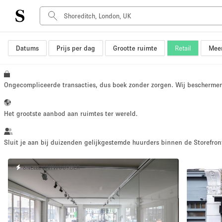
Datums
Prijs per dag
Grootte ruimte
Retail
Meer
Type ruimte
Advertentieruimte
Atelier / Werkplaats
Ongecompliceerde transacties, dus boek zonder zorgen. Wij bescherme
Boot
Container
Het grootste aanbod aan ruimtes ter wereld.
Dak
Foto / Filmstudio
Sluit je aan bij duizenden gelijkgestemde huurders binnen de Storefront
Hal
SNELLE ANTWOORDER
Kantoorruimte
Kraampje / Marktkraam
Markt / Festival