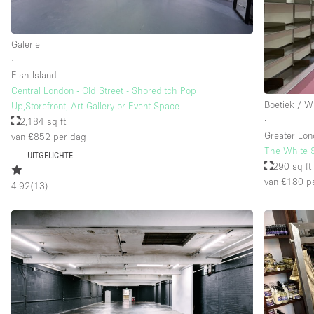
Verdieping/Toegang:
Galerie
Souterrain
∙
Begane grond straatkant
Fish Island
Central London - Old Street - Shoreditch Pop
Terras
Boetiek / W
Up,Storefront, Art Gallery or Event Space
Overig
∙
2,184 sq ft
Greater Lo
van £852
per dag
The White S
UITGELICHTE
290 sq ft
van £180
pe
4.92
(
13
)