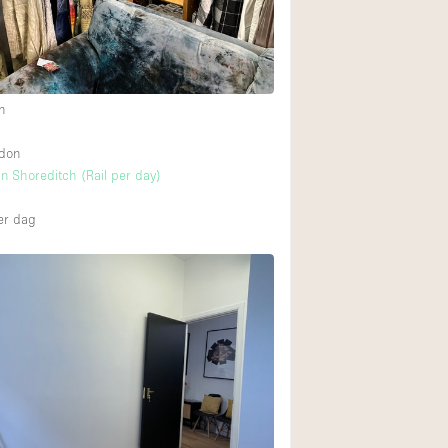
n
ndon
n Shoreditch (Rail per day)
r dag