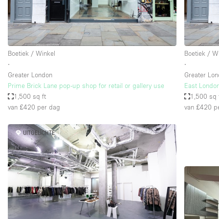
Industrieel
Kantoorbenodigdheden
Kledingrek
Boetiek / Winkel
Boetiek / W
Lift
∙
∙
Greater London
Greater Lo
Meubilair
Prime Brick Lane pop-up shop for retail or gallery use
East Londo
Privé-parkeerplaats
1,500 sq ft
1,500 sq 
van £420
per dag
van £420
pe
Schitterend uitzicht
Soundproof
UITGELICHTE
Terrace
Toiletten
Tuin
Verwarming
Water Access