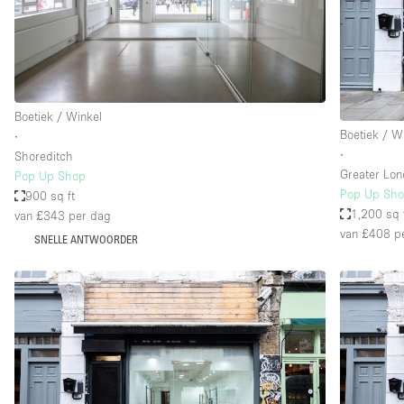
Overige
Salon
Vergaderruimte
Winkel delen
Boetiek / Winkel
Boetiek / W
∙
∙
Shoreditch
Kenmerken ruimte
Airconditioning
Greater Lo
Pop Up Shop
Pop Up Sho
900 sq ft
Audio- en videoapparatuur
1,200 sq 
van £343
per dag
Badkamer
van £408
pe
SNELLE ANTWOORDER
Begane grond
Concierge
Dakterras
Elektriciteit
Grote entree