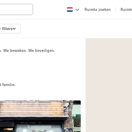
Ruimte zoeken
Ruimt
 filters
Appartement / Loft
Boetiek / Winkel
n. We bewaken. We beveiligen.
Conferentieruimte
Creatieve ruimte
Evenementruimte
Galerie
-familie.
Herenhuis / Huis
Kraampje / Kiosk / 
Magazijn
Ontvangsthal