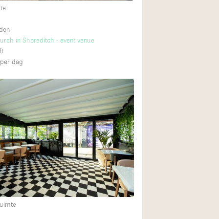
te
ndon
hurch in Shoreditch - event venue
ft
per dag
uimte