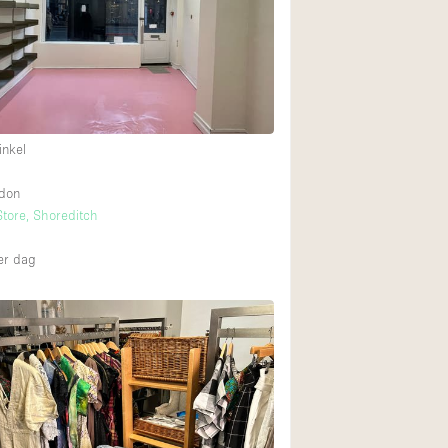
Begane grond tuin
Winkelcentrum
Boven
inkel
ndon
tore, Shoreditch
r dag