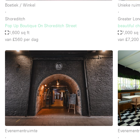
Boetiek / Winkel
Unieke ruim
∙
∙
Shoreditch
Greater Lo
Pop Up Boutique On Shoreditch Street
beautiful c
1,600 sq ft
7,000 sq 
van £560
per dag
van £7,200
Evenementruimte
Evenementr
∙
∙