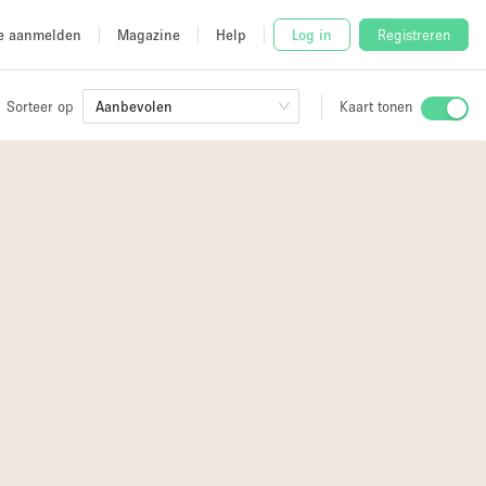
e aanmelden
Magazine
Help
Log in
Registreren
Sorteer op
Aanbevolen
Kaart tonen
Stalletje