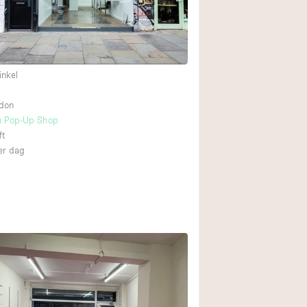
Internet
Keuken
Leefruimte
inkel
Meerdere kamers
ndon
Paskamers
n Pop-Up Shop
RAW
ft
r dag
Smoking Area
Straatniveau
Toegankelijk voor
Toonbanken
Verlichting
Voorraadkamer
Whitebox / Minima