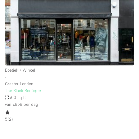
Overige
Restaurant / Bar / Café
Salon
Unieke ruimte
Vergaderruimte
Vrachtwagen
Boetiek / Winkel
Winkel delen
∙
Greater London
Winkelruimte in winkelcentrum
The Black Boutique
560 sq ft
van £858
per dag
Kenmerken ruimte
5
(
2
)
Airconditioning
Animals Friendly