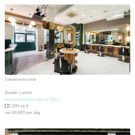
Creatieve ruimte
Dak
Evenementruimte
Foto / Filmstudio
Galerie
Hal
Herenhuis / Huis
Evenementruimte
Kantoorruimte
∙
Kraampje / Kiosk / Stalletje
Greater London
Luxury boutique salon in Soho
Kraampje / Marktkraam
3,200 sq ft
van £4,800
per dag
Magazijn
Markt / Festival
Ontvangsthal