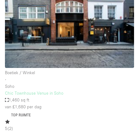
Een
Winkel
Conferentie
Vergadering
Kantoor
fotoshoot
delen
maken
Type ruimte
Boetiek / Winkel
Advertentieruimte
∙
Appartement / Loft
Soho
Chic Townhouse Venue in Soho
Atelier / Werkplaats
1,460 sq ft
Boetiek / Winkel
van £1,680
per dag
TOP RUIMTE
Boot
Conferentieruimte
5
(
2
)
Container