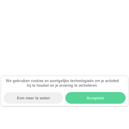
Schitterend uitzicht
Smoking Area
Soundproof
Straatniveau
Terrace
Toegankelijk voor mensen met handicap
Toiletten
Toonbanken
We gebruiken cookies en soortgelijke technologieën om je activiteit
Tuin
bij te houden en je ervaring te verbeteren.
Verlichting
Kom meer te weten
Accepteer
Verwarming
Voorraadkamer
Storefront
>
Huur een kunstgalerie
>
Kunstgalerijen
Water Access
en Tentoonstellingslocaties in Londen
>