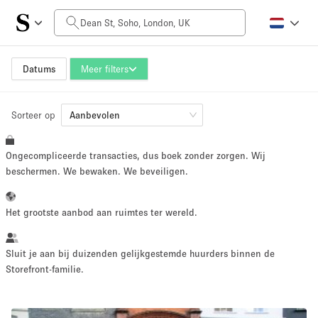
Prijs per dag
£0
£5,000+
Datums
Meer filters
Sorteer op
Grootte ruimte
Aanbevolen
Ongecompliceerde transacties, dus boek zonder zorgen. Wij
100 sq ft
5000+ sq ft
beschermen. We bewaken. We beveiligen.
~ 13 mensen
~ 650 mensen
Het grootste aanbod aan ruimtes ter wereld.
Projecttype
Sluit je aan bij duizenden gelijkgestemde huurders binnen de
Storefront-familie.
Retail
Showroom
Evenement
Kunst
Eten