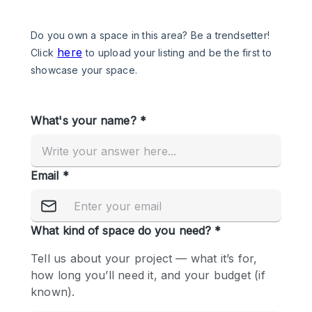
Een
Winkel
Conferentie
Vergadering
Kantoor
fotoshoot
delen
maken
Type ruimte
Advertentieruimte
Appartement / Loft
Atelier / Werkplaats
Boetiek / Winkel
Boot
Conferentieruimte
Container