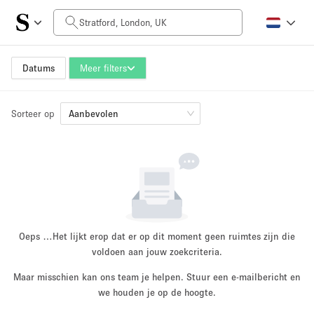
Prijs per dag
£0
£5,000+
Datums
Meer filters
Sorteer op
Grootte ruimte
Aanbevolen
100 sq ft
5000+ sq ft
~ 13 mensen
~ 650 mensen
Projecttype
Oeps …
Het lijkt erop dat er op dit moment geen ruimtes zijn die
voldoen aan jouw zoekcriteria.
Maar misschien kan ons team je helpen. Stuur een e-mailbericht en
Retail
Showroom
we houden je op de hoogte.
Evenement
Kunst
Eten