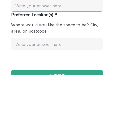
Creatieve ruimte
Dak
Evenementruimte
Foto / Filmstudio
Galerie
Hal
Herenhuis / Huis
Kantoorruimte
Kraampje / Kiosk / Stalletje
Kraampje / Marktkraam
Magazijn
Markt / Festival
Ontvangsthal