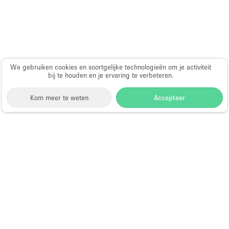
Haussmann-stijl
Industrieel
Internet
Kantoorbenodigdheden
We gebruiken cookies en soortgelijke technologieën om je activiteit
bij te houden en je ervaring te verbeteren.
Keuken
Kledingrek
Kom meer te weten
Accepteer
Leefruimte
Lift
Storefront
>
Huur een vergaderzaal
>
Vergaderzalen &
Meerdere kamers
Vergaderlocaties in Londen
>
Vergaderzalen &
Vergaderlocaties in Stratford, Londen
Meubilair
Vergaderzalen te Huur in Stratford,
Paskamers
Londen
Privé-parkeerplaats
RAW