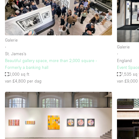
Overige
Salon
Vergaderruimte
Winkel delen
Galerie
∙
Galerie
St. James's
∙
Kenmerken ruimte
Airconditioning
Beautiful gallery space, more than 2,000 square -
England
Formerly a banking hall
Event Space
Audio- en videoapparatuur
2,000 sq ft
7,535 sq 
Badkamer
van £4,800
per dag
van £9,000
Begane grond
Concierge
Dakterras
Elektriciteit
Grote entree