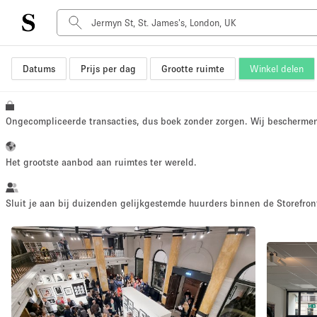
Datums
Prijs per dag
Grootte ruimte
Winkel delen
Type ruimte
Advertentieruimte
Atelier / Werkplaats
Ongecompliceerde transacties, dus boek zonder zorgen. Wij bescherme
Boot
Container
Het grootste aanbod aan ruimtes ter wereld.
Dak
Foto / Filmstudio
Sluit je aan bij duizenden gelijkgestemde huurders binnen de Storefront
Hal
Kantoorruimte
Kraampje / Marktkraam
Markt / Festival