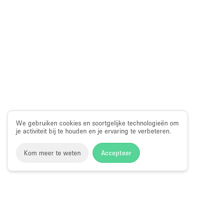
We gebruiken cookies en soortgelijke technologieën om
je activiteit bij te houden en je ervaring te verbeteren.
Kom meer te weten
Accepteer
Storefront
>
Gedeelte winkel huren
>
Gedeelte Winkel & Sh
Street, Londen