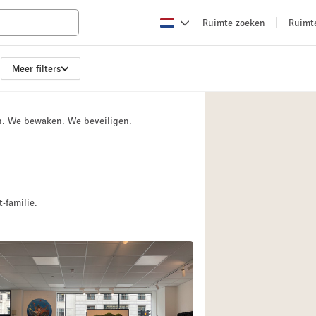
Ruimte zoeken
Ruimt
Meer filters
Appartement / Loft
Boetiek / Winkel
n. We bewaken. We beveiligen.
Conferentieruimte
Creatieve ruimte
Evenementruimte
Galerie
-familie.
Herenhuis / Huis
Kraampje / Kiosk / 
Magazijn
Ontvangsthal