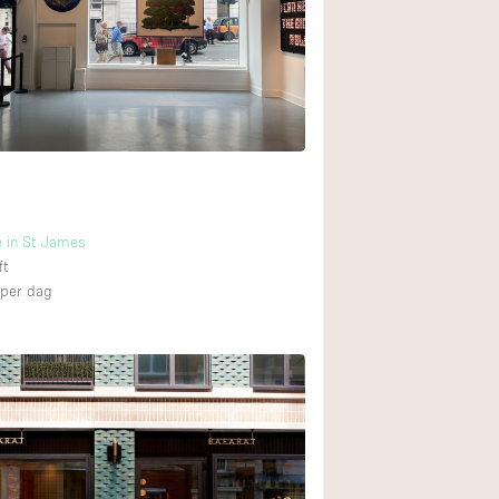
Restaurant / Bar / 
Unieke ruimte
Vrachtwagen
Winkelruimte in w
Animals Friendly
 in St James
Auto display
ft
Bar
per dag
Beveiligingssyste
Daglicht
Drankvergunning
Etalage
Haussmann-stijl