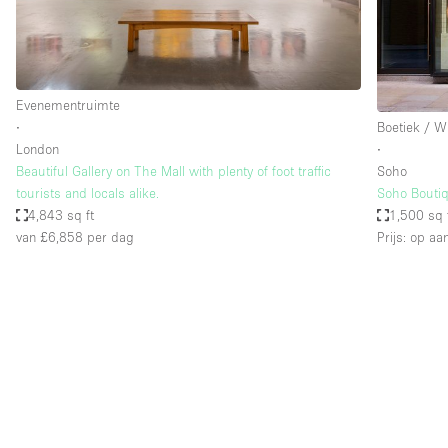
Industrieel
Kantoorbenodigdheden
Kledingrek
Evenementruimte
Lift
∙
Boetiek / W
London
∙
Meubilair
Beautiful Gallery on The Mall with plenty of foot traffic
Soho
Privé-parkeerplaats
tourists and locals alike.
Soho Bouti
4,843 sq ft
1,500 sq 
Schitterend uitzicht
van £6,858
per dag
Prijs: op aa
Soundproof
Terrace
Toiletten
Tuin
Verwarming
Water Access