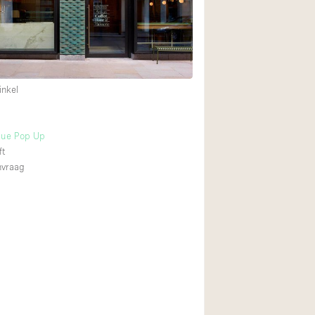
Internet
Keuken
Leefruimte
Meerdere kamers
inkel
Paskamers
RAW
que Pop Up
ft
Smoking Area
nvraag
Straatniveau
Toegankelijk voor
Toonbanken
Verlichting
Voorraadkamer
Whitebox / Minima