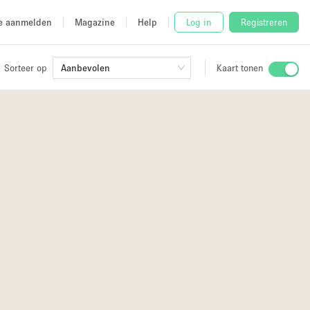
e aanmelden
Magazine
Help
Log in
Registreren
Sorteer op
Aanbevolen
Kaart tonen
Stalletje