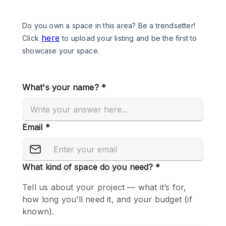
Een
Winkel
Conferentie
Vergadering
Kantoor
fotoshoot
delen
maken
Type ruimte
Advertentieruimte
Appartement / Loft
Atelier / Werkplaats
Boetiek / Winkel
Boot
Conferentieruimte
Container