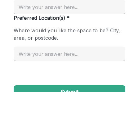
Creatieve ruimte
Dak
Evenementruimte
Foto / Filmstudio
Galerie
Hal
Herenhuis / Huis
Kantoorruimte
Kraampje / Kiosk / Stalletje
Kraampje / Marktkraam
Magazijn
Markt / Festival
Ontvangsthal