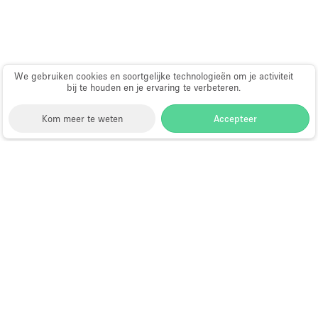
Haussmann-stijl
Industrieel
Internet
We gebruiken cookies en soortgelijke technologieën om je activiteit
Kantoorbenodigdheden
bij te houden en je ervaring te verbeteren.
Keuken
Kom meer te weten
Accepteer
Kledingrek
Leefruimte
Storefront
>
Showroom te Huur
>
Showroom in
Lift
Londen
>
Showroom in West Hampstead
Meerdere kamers
Showroom te Huur in West
Meubilair
Hampstead
Paskamers
Privé-parkeerplaats
Choose
Ruimte zoeken
RAW
Nederlands
a
Directory van dienstverleners