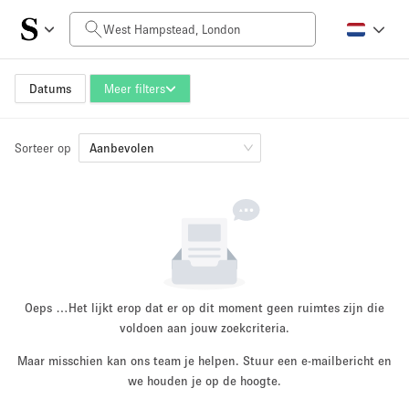
Prijs per dag
£0
£5,000+
Datums
Meer filters
Sorteer op
Grootte ruimte
Aanbevolen
100 sq ft
5000+ sq ft
~ 13 mensen
~ 650 mensen
Projecttype
Oeps …
Het lijkt erop dat er op dit moment geen ruimtes zijn die
voldoen aan jouw zoekcriteria.
Maar misschien kan ons team je helpen. Stuur een e-mailbericht en
Retail
Showroom
we houden je op de hoogte.
Evenement
Kunst
Eten