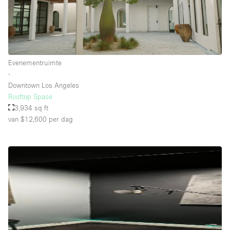
Whitebox / Minimaal
Verdieping/Toegang:
Evenementruimte
Souterrain
∙
Downtown Los Angeles
Begane grond tuin
Rooftop Space
Begane grond straatkant
3,934 sq ft
van $12,600
per dag
Winkelcentrum
Terras
Boven
Overig