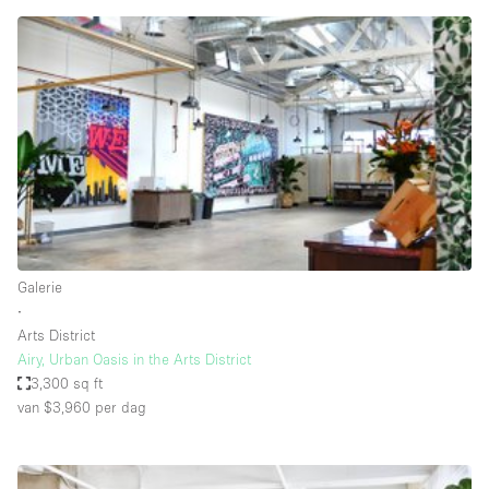
Creatieve ruimte
Dak
Evenementruimte
Foto / Filmstudio
Galerie
Hal
Herenhuis / Huis
Galerie
Kantoorruimte
∙
Kraampje / Kiosk / Stalletje
Arts District
Airy, Urban Oasis in the Arts District
Kraampje / Marktkraam
3,300 sq ft
van $3,960
per dag
Magazijn
Markt / Festival
Ontvangsthal