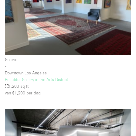
Haussmann-stijl
Industrieel
Internet
Kantoorbenodigdheden
Keuken
Kledingrek
Galerie
∙
Leefruimte
Downtown Los Angeles
Lift
Beautiful Gallery in the Arts District
1,200 sq ft
Meerdere kamers
van $1,200
per dag
Meubilair
Paskamers
Privé-parkeerplaats
RAW