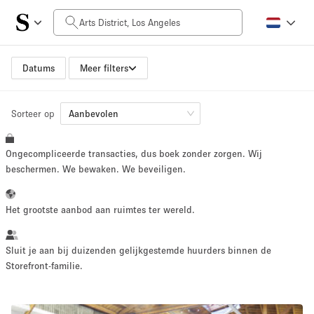
Prijs per dag
$0
$5,000+
Datums
Meer filters
Sorteer op
Grootte ruimte
Aanbevolen
Ongecompliceerde transacties, dus boek zonder zorgen. Wij
100 sq ft
5000+ sq ft
beschermen. We bewaken. We beveiligen.
~ 13 mensen
~ 650 mensen
Het grootste aanbod aan ruimtes ter wereld.
Projecttype
Sluit je aan bij duizenden gelijkgestemde huurders binnen de
Storefront-familie.
Retail
Showroom
Evenement
Kunst
Eten