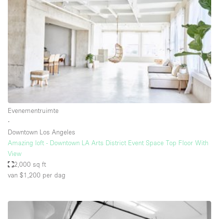
Overige
Restaurant / Bar / Café
Salon
Unieke ruimte
Vergaderruimte
Vrachtwagen
Evenementruimte
Winkel delen
∙
Downtown Los Angeles
Winkelruimte in winkelcentrum
Amazing loft - Downtown LA Arts District Event Space Top Floor With
View
2,000 sq ft
Kenmerken ruimte
van $1,200
per dag
Airconditioning
Animals Friendly