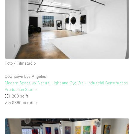
Audio- en videoapparatuur
Auto display
Badkamer
Bar
Begane grond
Beveiligingssysteem
Foto / Filmstudio
Concierge
∙
Daglicht
Downtown Los Angeles
Modern Space w/ Natural Light and Cyc Wall- Industrial Construction
Dakterras
Production Studio
1,200 sq ft
Drankvergunning
van $360
per dag
Elektriciteit
Etalage
Grote entree