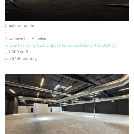
Creatieve ruimte
∙
Downtown Los Angeles
Private Recording Studio Space for rent in DTLA’s Arts District
2,500 sq ft
van $480
per dag