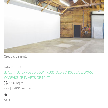
Een
Winkel
Conferentie
Vergadering
Kantoor
fotoshoot
delen
maken
Type ruimte
Creatieve ruimte
Advertentieruimte
∙
Appartement / Loft
Arts District
BEAUTIFUL EXPOSED BOW TRUSS OLD SCHOOL LIVE/WORK
Atelier / Werkplaats
WAREHOUSE IN ARTS DISTRICT
Boetiek / Winkel
2,000 sq ft
van $2,400
per dag
Boot
Conferentieruimte
5
(
1
)
Container