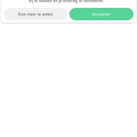
bij te houden en je ervaring te verbeteren.
Kom meer te weten
Accepteer
Storefront
>
Huur een winkelruimte
>
Winkelruimtes
in Los Angeles
>
Winkelruimtes in Arts District
Winkelruimtes te Huur in Arts
District
Choose
Ruimte zoeken
Nederlands
a
Directory van dienstverleners
Language
Pop-up winkel openen in
Amsterdam: complete gids
Hoe open je een pop-up winkel?
Wat is een pop-up winkel?