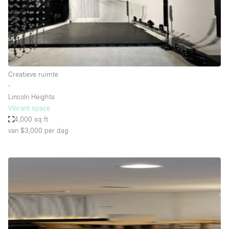
Audio- en videoapparatuur
Auto display
Badkamer
Bar
Creatieve ruimte
Begane grond
∙
Beveiligingssysteem
Lincoln Heights
Vibrant space
Concierge
4,000 sq ft
Daglicht
van $3,000
per dag
Dakterras
Drankvergunning
Elektriciteit
Etalage
Grote entree