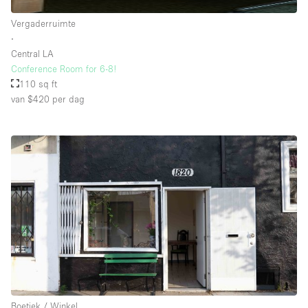
Whitebox / Minimaal
Vergaderruimte
∙
Central LA
Verdieping/Toegang:
Conference Room for 6-8!
110 sq ft
Souterrain
van $420
per dag
Begane grond tuin
Begane grond straatkant
Winkelcentrum
Terras
Boven
Overig
Boetiek / Winkel