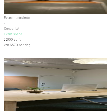
Schitterend uitzicht
Smoking Area
Evenementruimte
Soundproof
∙
Central LA
Straatniveau
Event Space
Terrace
600 sq ft
van $570
per dag
Toegankelijk voor mensen met handicap
Toiletten
Toonbanken
Tuin
Verlichting
Verwarming
Voorraadkamer
Water Access