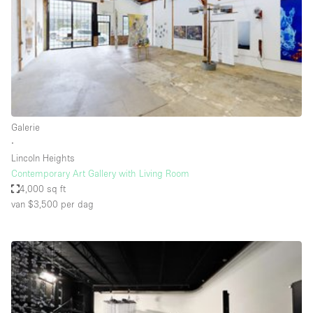
Overige
Restaurant / Bar / Café
Salon
Unieke ruimte
Vergaderruimte
Galerie
Vrachtwagen
∙
Lincoln Heights
Winkel delen
Contemporary Art Gallery with Living Room
4,000 sq ft
Winkelruimte in winkelcentrum
van $3,500
per dag
Kenmerken ruimte
Airconditioning
Animals Friendly