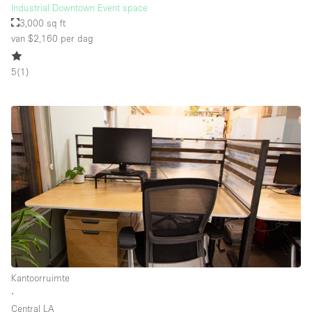
Industrial Downtown Event space
3,000 sq ft
van $2,160
per dag
5
(
1
)
Kantoorruimte
∙
Central LA