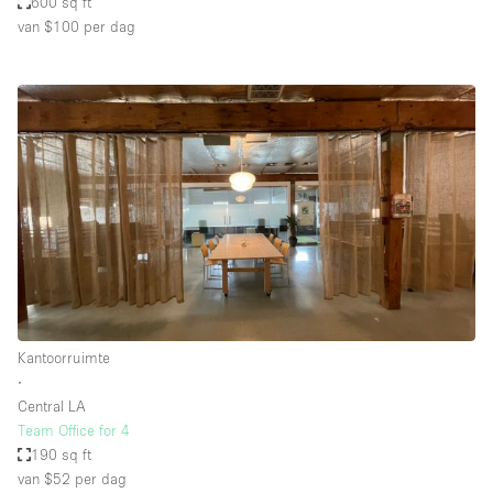
600 sq ft
van $100
per dag
Kantoorruimte
∙
Central LA
Team Office for 4
190 sq ft
van $52
per dag