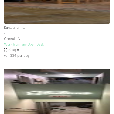
Haussmann-stijl
Industrieel
Internet
Kantoorruimte
Kantoorbenodigdheden
∙
Keuken
Central LA
Work from any Open Desk
Kledingrek
12 sq ft
van $34
per dag
Leefruimte
Lift
Meerdere kamers
Meubilair
Paskamers
Privé-parkeerplaats
RAW