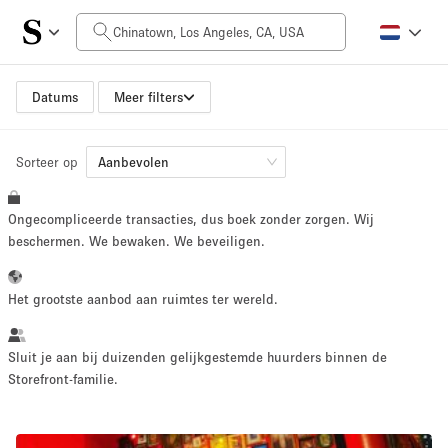
Prijs per dag
$0
$5,000+
Datums
Meer filters
Sorteer op
Grootte ruimte
Aanbevolen
Ongecompliceerde transacties, dus boek zonder zorgen. Wij
100 sq ft
5000+ sq ft
beschermen. We bewaken. We beveiligen.
~ 13 mensen
~ 650 mensen
Het grootste aanbod aan ruimtes ter wereld.
Projecttype
Sluit je aan bij duizenden gelijkgestemde huurders binnen de
Storefront-familie.
Retail
Showroom
Evenement
Kunst
Eten