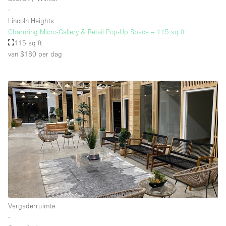
∙
Lincoln Heights
Charming Micro-Gallery & Retail Pop-Up Space – 115 sq ft
115 sq ft
van $180
per dag
Vergaderruimte
∙