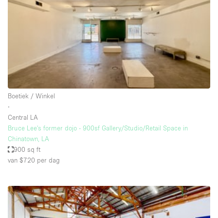
Creatieve ruimte
Dak
Evenementruimte
Foto / Filmstudio
Galerie
Boetiek / Winkel
Hal
∙
Herenhuis / Huis
Central LA
Bruce Lee's former dojo - 900sf Gallery/Studio/Retail Space in
Kantoorruimte
Chinatown, LA
Kraampje / Kiosk / Stalletje
900 sq ft
van $720
per dag
Kraampje / Marktkraam
Magazijn
Markt / Festival
Ontvangsthal