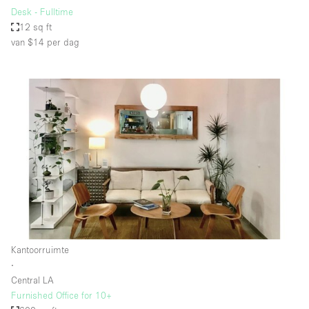
Desk - Fulltime
12 sq ft
van $14
per dag
Kantoorruimte
∙
Central LA
Furnished Office for 10+