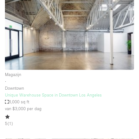
Haussmann-stijl
Industrieel
Internet
Kantoorbenodigdheden
Keuken
Kledingrek
Leefruimte
Magazijn
Lift
∙
Downtown
Meerdere kamers
Unique Warehouse Space in Downtown Los Angeles
Meubilair
6,000 sq ft
van $3,000
per dag
Paskamers
Privé-parkeerplaats
5
(
1
)
RAW