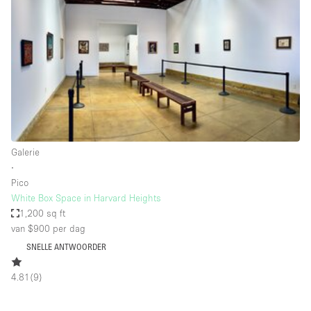
Creatieve ruimte
Dak
Evenementruimte
Foto / Filmstudio
Galerie
Hal
Galerie
Herenhuis / Huis
∙
Pico
Kantoorruimte
White Box Space in Harvard Heights
Kraampje / Kiosk / Stalletje
1,200 sq ft
van $900
per dag
Kraampje / Marktkraam
SNELLE ANTWOORDER
Magazijn
4.81
(
9
)
Markt / Festival
Ontvangsthal