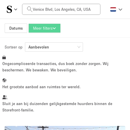
Prijs per dag
$0
$5,000+
Datums
Meer filters
Sorteer op
Grootte ruimte
Aanbevolen
Ongecompliceerde transacties, dus boek zonder zorgen. Wij
100 sq ft
5000+ sq ft
beschermen. We bewaken. We beveiligen.
~ 13 mensen
~ 650 mensen
Het grootste aanbod aan ruimtes ter wereld.
Projecttype
Sluit je aan bij duizenden gelijkgestemde huurders binnen de
Storefront-familie.
Retail
Showroom
Evenement
Kunst
Eten