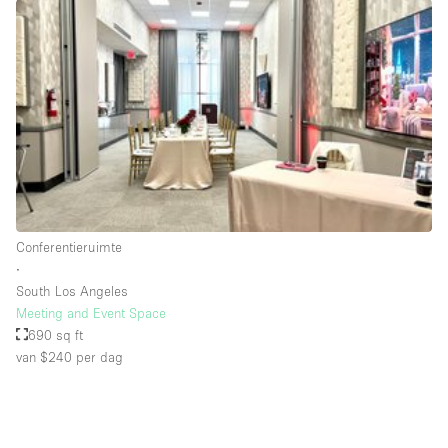
Schitterend uitzicht
Smoking Area
Soundproof
Straatniveau
Terrace
Toegankelijk voor mensen met handicap
Toiletten
Conferentieruimte
Toonbanken
∙
Tuin
South Los Angeles
Meeting and Event Space
Verlichting
690 sq ft
Verwarming
van $240
per dag
Voorraadkamer
Water Access