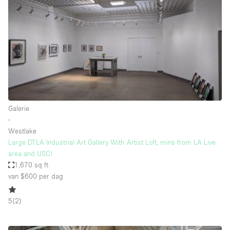
Audio- en videoapparatuur
Auto display
Badkamer
Bar
Begane grond
Beveiligingssysteem
Galerie
Concierge
∙
Daglicht
Westlake
Large DTLA Industrial Art Gallery With Artist Loft, mins from LA Live
Dakterras
area and USC!
1,670 sq ft
Drankvergunning
van $600
per dag
Elektriciteit
Etalage
5
(
2
)
Grote entree