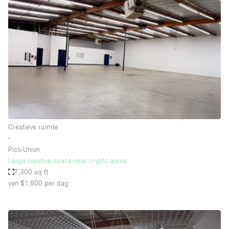
Overige
Restaurant / Bar / Café
Salon
Unieke ruimte
Vergaderruimte
Vrachtwagen
Winkel delen
Creatieve ruimte
∙
Winkelruimte in winkelcentrum
Pico-Union
Large creative space near crypto arena
7,300 sq ft
Kenmerken ruimte
van $1,800
per dag
Airconditioning
Animals Friendly