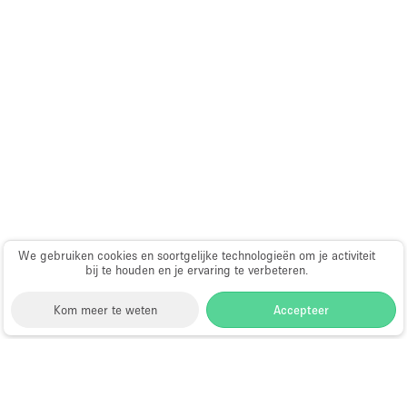
We gebruiken cookies en soortgelijke technologieën om je activiteit
bij te houden en je ervaring te verbeteren.
Kom meer te weten
Accepteer
Storefront
>
Evenementenlocatie te Huur
>
Evenementenlocaties & Evenementruimtes in Los