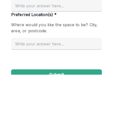
Creatieve ruimte
Dak
Evenementruimte
Foto / Filmstudio
Galerie
Hal
Herenhuis / Huis
Kantoorruimte
Kraampje / Kiosk / Stalletje
Kraampje / Marktkraam
Magazijn
Markt / Festival
Ontvangsthal