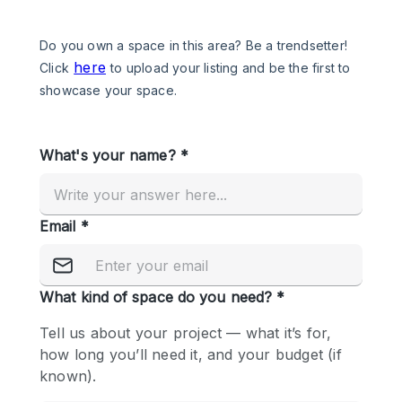
Een
Winkel
Conferentie
Vergadering
Kantoor
fotoshoot
delen
maken
Type ruimte
Advertentieruimte
Appartement / Loft
Atelier / Werkplaats
Boetiek / Winkel
Boot
Conferentieruimte
Container