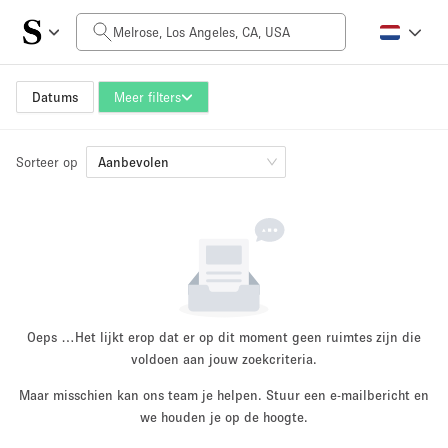
Prijs per dag
$0
$5,000+
Datums
Meer filters
Sorteer op
Grootte ruimte
Aanbevolen
100 sq ft
5000+ sq ft
~ 13 mensen
~ 650 mensen
Projecttype
Oeps …
Het lijkt erop dat er op dit moment geen ruimtes zijn die
voldoen aan jouw zoekcriteria.
Maar misschien kan ons team je helpen. Stuur een e-mailbericht en
Retail
Showroom
we houden je op de hoogte.
Evenement
Kunst
Eten