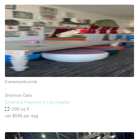
Creatieve ruimte
Dak
Evenementruimte
Foto / Filmstudio
Galerie
Hal
Herenhuis / Huis
Evenementruimte
Kantoorruimte
∙
Kraampje / Kiosk / Stalletje
Sherman Oaks
Children's Playroom in Los Angeles
Kraampje / Marktkraam
1,000 sq ft
van $599
per dag
Magazijn
Markt / Festival
Ontvangsthal