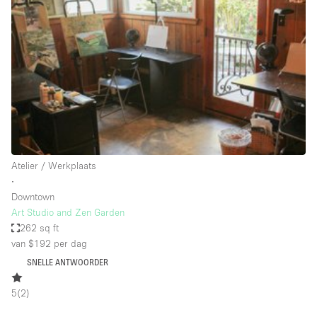
Een
Winkel
Conferentie
Vergadering
Kantoor
fotoshoot
delen
maken
Type ruimte
Atelier / Werkplaats
Advertentieruimte
∙
Appartement / Loft
Downtown
Art Studio and Zen Garden
Atelier / Werkplaats
262 sq ft
Boetiek / Winkel
van $192
per dag
SNELLE ANTWOORDER
Boot
Conferentieruimte
5
(
2
)
Container