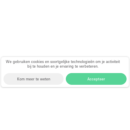
Schitterend uitzicht
Smoking Area
Soundproof
Straatniveau
Terrace
Toegankelijk voor mensen met handicap
We gebruiken cookies en soortgelijke technologieën om je activiteit
Toiletten
bij te houden en je ervaring te verbeteren.
Toonbanken
Kom meer te weten
Accepteer
Tuin
Verlichting
Storefront
>
Huur een kunstgalerie
>
Kunstgalerijen
Verwarming
en Tentoonstellingslocaties in Los Angeles
>
Voorraadkamer
Kunstgalerijen en Tentoonstellingslocaties in
Sherman Oaks, Los Angeles
Water Access