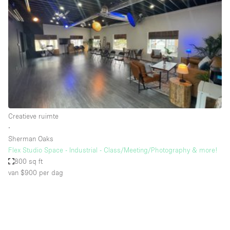
Overige
Restaurant / Bar / Café
Salon
Unieke ruimte
Vergaderruimte
Vrachtwagen
Creatieve ruimte
Winkel delen
∙
Sherman Oaks
Winkelruimte in winkelcentrum
Flex Studio Space - Industrial - Class/Meeting/Photography & more!
800 sq ft
van $900
per dag
Kenmerken ruimte
Airconditioning
Animals Friendly