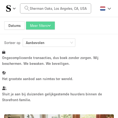
Prijs per dag
$0
$5,000+
Datums
Meer filters
Sorteer op
Grootte ruimte
Aanbevolen
Ongecompliceerde transacties, dus boek zonder zorgen. Wij
100 sq ft
5000+ sq ft
beschermen. We bewaken. We beveiligen.
~ 13 mensen
~ 650 mensen
Het grootste aanbod aan ruimtes ter wereld.
Projecttype
Sluit je aan bij duizenden gelijkgestemde huurders binnen de
Storefront-familie.
Retail
Showroom
Evenement
Kunst
Eten