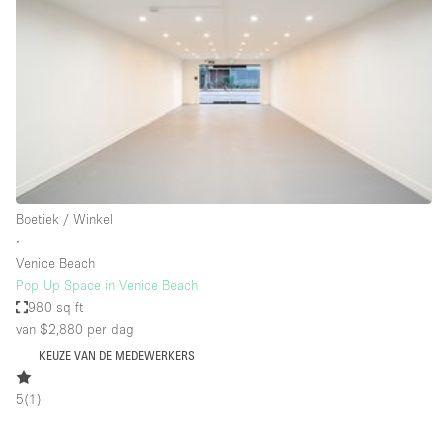
Creatieve ruimte
Dak
Evenementruimte
Foto / Filmstudio
Galerie
Hal
Boetiek / Winkel
Herenhuis / Huis
∙
Venice Beach
Kantoorruimte
Pop Up Space in Venice Beach
Kraampje / Kiosk / Stalletje
980 sq ft
van $2,880
per dag
Kraampje / Marktkraam
KEUZE VAN DE MEDEWERKERS
Magazijn
5
(
1
)
Markt / Festival
Ontvangsthal