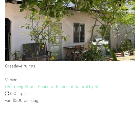
Audio- en videoapparatuur
Auto display
Badkamer
Bar
Begane grond
Beveiligingssysteem
Creatieve ruimte
Concierge
∙
Daglicht
Venice
Charming Studio Space with Tons of Natural Light
Dakterras
350 sq ft
van $300
per dag
Drankvergunning
Elektriciteit
Etalage
Grote entree