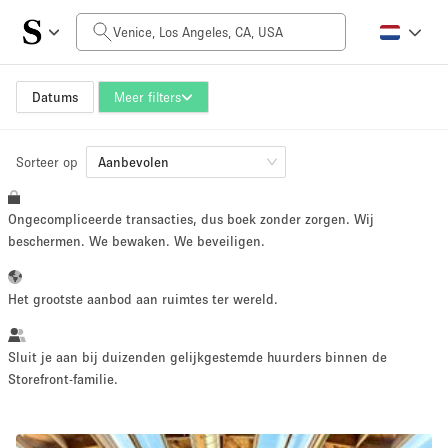
Prijs per dag
$0
$5,000+
Datums
Meer filters
Sorteer op
Grootte ruimte
Aanbevolen
Ongecompliceerde transacties, dus boek zonder zorgen. Wij
100 sq ft
5000+ sq ft
beschermen. We bewaken. We beveiligen.
~ 13 mensen
~ 650 mensen
Het grootste aanbod aan ruimtes ter wereld.
Projecttype
Sluit je aan bij duizenden gelijkgestemde huurders binnen de
Storefront-familie.
Retail
Showroom
Evenement
Kunst
Eten