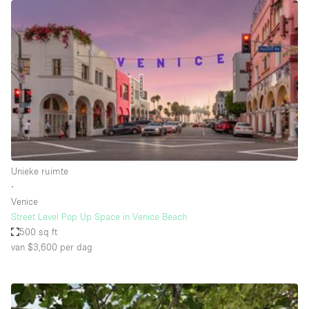
Overige
Restaurant / Bar / Café
Salon
Unieke ruimte
Vergaderruimte
Vrachtwagen
Winkel delen
Unieke ruimte
∙
Winkelruimte in winkelcentrum
Venice
Street Level Pop Up Space in Venice Beach
500 sq ft
Kenmerken ruimte
van $3,600
per dag
Airconditioning
Animals Friendly