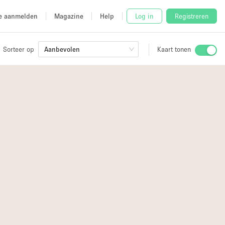
e aanmelden
Magazine
Help
Log in
Registreren
Sorteer op
Aanbevolen
Kaart tonen
Stalletje