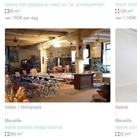
Galerie d'art atypique au coeur du 1er arrondissement
Atelier d'ar
68 m²
120 m²
van 180€
per dag
van 1.140€
Atelier / Werkplaats
Galerie
∙
∙
Marseille
Marseille
Atelier d'artiste vintage bohème
Galerie d'ar
250 m²
32 m²