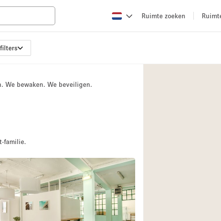
Ruimte zoeken
Ruimt
filters
Appartement / Loft
Boetiek / Winkel
n. We bewaken. We beveiligen.
Conferentieruimte
Creatieve ruimte
Evenementruimte
Galerie
-familie.
Herenhuis / Huis
Kraampje / Kiosk / 
Magazijn
Ontvangsthal