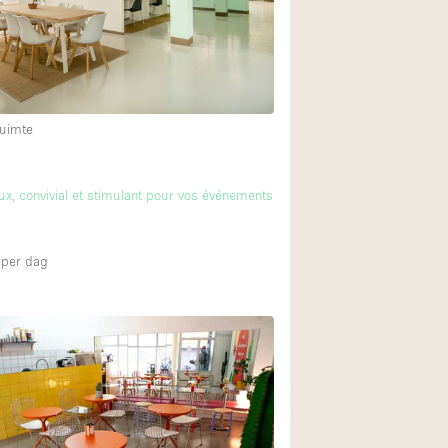
Restaurant / Bar / 
Unieke ruimte
Vrachtwagen
Winkelruimte in w
uimte
Animals Friendly
ux, convivial et stimulant pour vos événements
Auto display
Bar
per dag
Beveiligingssyste
Daglicht
Drankvergunning
Etalage
Haussmann-stijl