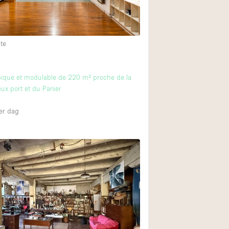
Begane grond tuin
te
Winkelcentrum
Boven
ique et modulable de 220 m² proche de la
eux port et du Panier
er dag