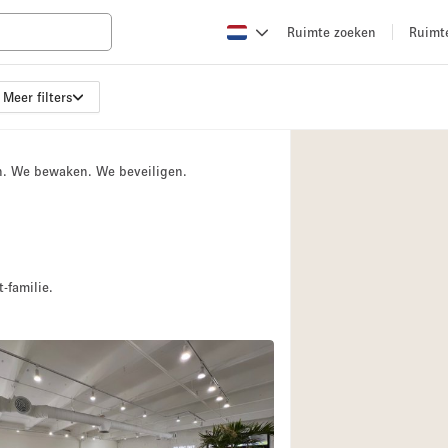
Ruimte zoeken
Ruimt
Meer filters
Appartement / Loft
Boetiek / Winkel
n. We bewaken. We beveiligen.
Conferentieruimte
Creatieve ruimte
Evenementruimte
Galerie
-familie.
Herenhuis / Huis
Kraampje / Kiosk / 
Magazijn
Ontvangsthal