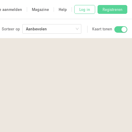
e aanmelden
Magazine
Help
Log in
Registreren
Sorteer op
Aanbevolen
Kaart tonen
Stalletje