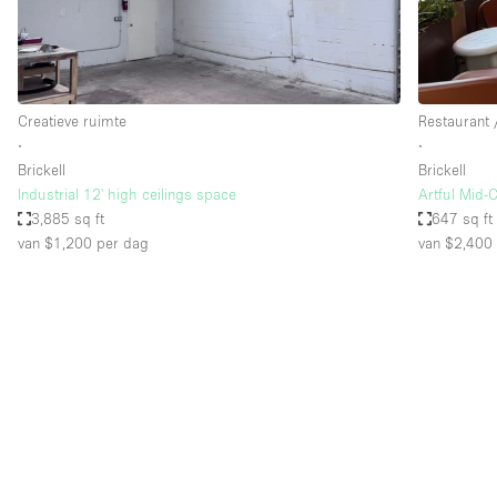
Industrieel
Kantoorbenodigdheden
Kledingrek
Creatieve ruimte
Restaurant 
Lift
∙
∙
Brickell
Brickell
Meubilair
Industrial 12' high ceilings space
Artful Mid-C
Privé-parkeerplaats
3,885 sq ft
647 sq ft
van $1,200
per dag
van $2,400
Schitterend uitzicht
Soundproof
Terrace
Toiletten
Tuin
Verwarming
Water Access