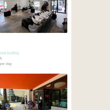
Restaurant / Bar / 
Unieke ruimte
Vrachtwagen
Winkelruimte in w
Animals Friendly
ood building
Auto display
ft
Bar
per dag
Beveiligingssyste
Daglicht
Drankvergunning
Etalage
Haussmann-stijl