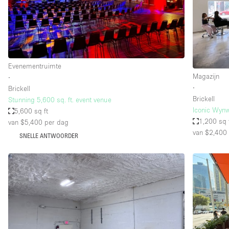
Overige
Salon
Vergaderruimte
Winkel delen
Evenementruimte
Magazijn
∙
∙
Brickell
Kenmerken ruimte
Airconditioning
Brickell
Stunning 5,600 sq. ft. event venue
Iconic Wynw
5,600 sq ft
Audio- en videoapparatuur
1,200 sq 
van $5,400
per dag
Badkamer
van $2,400
SNELLE ANTWOORDER
Begane grond
Concierge
Dakterras
Elektriciteit
Grote entree