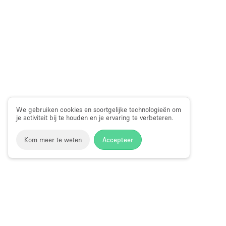
We gebruiken cookies en soortgelijke technologieën om
je activiteit bij te houden en je ervaring te verbeteren.
Kom meer te weten
Accepteer
Storefront
>
Showroom te Huur
>
Showroom in Miami
>
Show
Showroom te Huur in Brickell