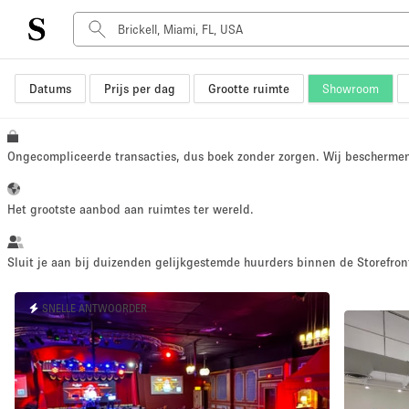
Datums
Prijs per dag
Grootte ruimte
Showroom
Type ruimte
Advertentieruimte
Atelier / Werkplaats
Ongecompliceerde transacties, dus boek zonder zorgen. Wij bescherme
Boot
Container
Het grootste aanbod aan ruimtes ter wereld.
Dak
Foto / Filmstudio
Sluit je aan bij duizenden gelijkgestemde huurders binnen de Storefront
Hal
SNELLE ANTWOORDER
Kantoorruimte
Kraampje / Marktkraam
Markt / Festival