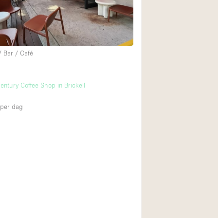
Internet
Keuken
Leefruimte
/ Bar / Café
Meerdere kamers
Paskamers
entury Coffee Shop in Brickell
RAW
per dag
Smoking Area
Straatniveau
Toegankelijk voor
Toonbanken
Verlichting
Voorraadkamer
Whitebox / Minima