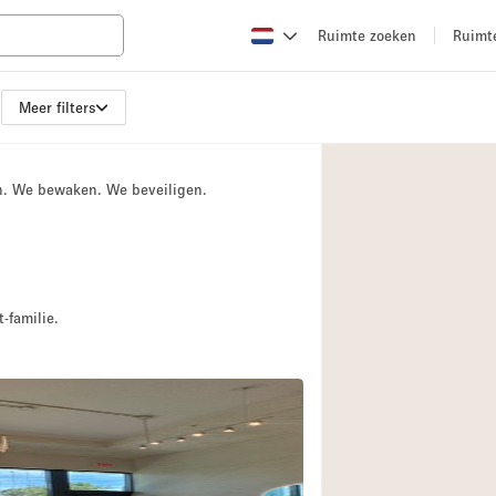
Ruimte zoeken
Ruimt
Meer filters
Appartement / Loft
Boetiek / Winkel
n. We bewaken. We beveiligen.
Conferentieruimte
Creatieve ruimte
Evenementruimte
Galerie
-familie.
Herenhuis / Huis
Kraampje / Kiosk / 
Magazijn
Ontvangsthal