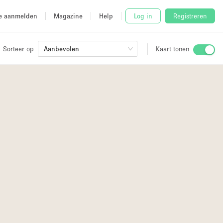
e aanmelden
Magazine
Help
Log in
Registreren
Sorteer op
Aanbevolen
Kaart tonen
Stalletje