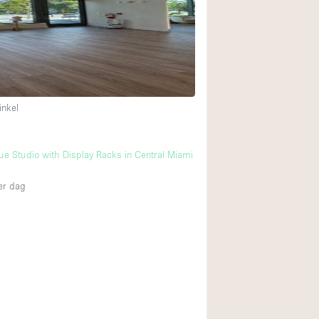
Restaurant / Bar / 
Unieke ruimte
Vrachtwagen
Winkelruimte in w
inkel
Animals Friendly
ue Studio with Display Racks in Central Miami
Auto display
Bar
r dag
Beveiligingssyste
Daglicht
Drankvergunning
Etalage
Haussmann-stijl