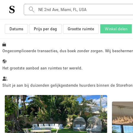
Datums
Prijs per dag
Grootte ruimte
Winkel delen
Type ruimte
Advertentieruimte
Atelier / Werkplaats
Ongecompliceerde transacties, dus boek zonder zorgen. Wij bescherme
Boot
Container
Het grootste aanbod aan ruimtes ter wereld.
Dak
Foto / Filmstudio
Sluit je aan bij duizenden gelijkgestemde huurders binnen de Storefront
Hal
Kantoorruimte
Kraampje / Marktkraam
Markt / Festival