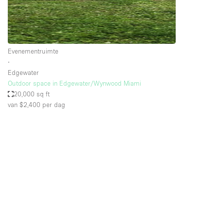
Industrieel
Kantoorbenodigdheden
Kledingrek
Evenementruimte
Lift
∙
Edgewater
Meubilair
Outdoor space in Edgewater/Wynwood Miami
Privé-parkeerplaats
20,000 sq ft
van $2,400
per dag
Schitterend uitzicht
Soundproof
Terrace
Toiletten
Tuin
Verwarming
Water Access