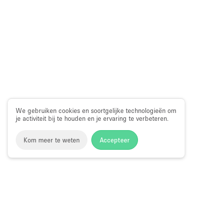
We gebruiken cookies en soortgelijke technologieën om
je activiteit bij te houden en je ervaring te verbeteren.
Kom meer te weten
Accepteer
Storefront
>
Gedeelte winkel huren
>
Gedeelte Winkel & Sh
Avenue, Miami
Shop-in-Shop te Huur in NE 2nd Avenue