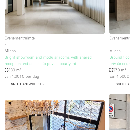
Industrieel
Kantoorbenodigdheden
Kledingrek
Lift
Evenementruimte
Evenementr
∙
∙
Meubilair
Milano
Milano
Privé-parkeerplaats
Bright showroom and modular rooms with shared
Ground floo
reception and access to private courtyard
private cour
Schitterend uitzicht
330 m²
270 m²
Soundproof
van 4.001€
per dag
van 4.500€
SNELLE ANTWOORDER
SNELLE 
Terrace
Toiletten
Tuin
Verwarming
Water Access