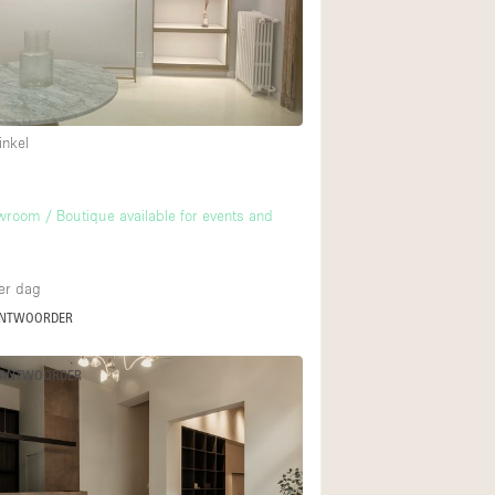
Restaurant / Bar / 
Unieke ruimte
Vrachtwagen
Winkelruimte in w
inkel
Animals Friendly
room / Boutique available for events and
Auto display
Bar
er dag
ANTWOORDER
Beveiligingssyste
Daglicht
 ANTWOORDER
Drankvergunning
Etalage
Haussmann-stijl