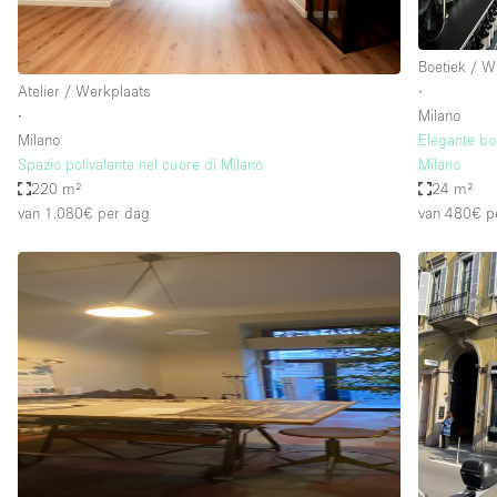
Boetiek / W
Atelier / Werkplaats
∙
∙
Milano
Milano
Elegante bo
Spazio polivalente nel cuore di Milano
Milano
220 m²
24 m²
van 1.080€
per dag
van 480€
p