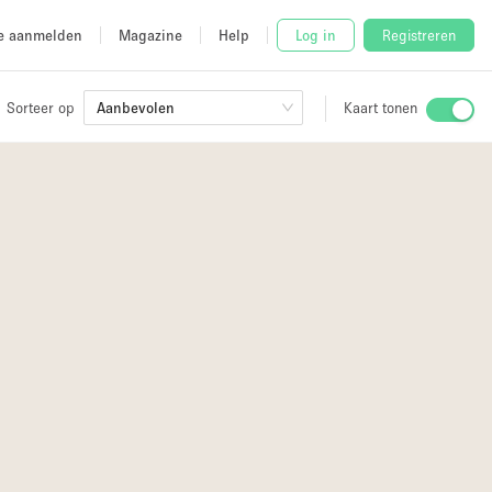
e aanmelden
Magazine
Help
Log in
Registreren
Sorteer op
Aanbevolen
Kaart tonen
Stalletje