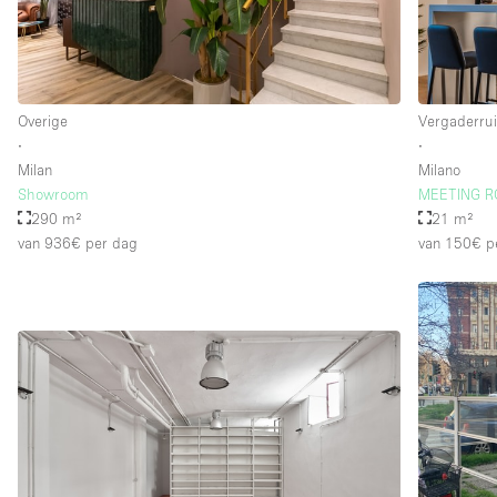
Overige
Vergaderru
∙
∙
Milan
Milano
Showroom
MEETING R
290 m²
21 m²
van 936€
per dag
van 150€
p