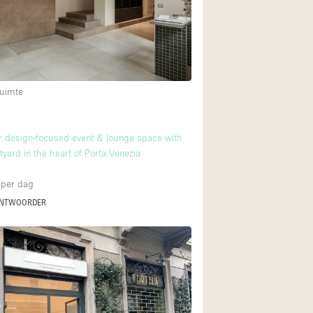
Internet
Keuken
Leefruimte
Meerdere kamers
uimte
Paskamers
RAW
r design-focused event & lounge space with
tyard in the heart of Porta Venezia
Smoking Area
Straatniveau
per dag
ANTWOORDER
Toegankelijk voor
Toonbanken
Verlichting
Voorraadkamer
Whitebox / Minima