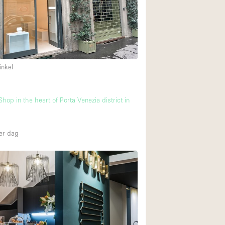
Begane grond tuin
Winkelcentrum
inkel
Boven
op in the heart of Porta Venezia district in
er dag