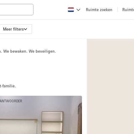
Ruimte zoeken
Ruimt
Meer filters
Appartement / Loft
Boetiek / Winkel
n. We bewaken. We beveiligen.
Conferentieruimte
Creatieve ruimte
Evenementruimte
Galerie
-familie.
Herenhuis / Huis
 ANTWOORDER
Kraampje / Kiosk / 
Magazijn
Ontvangsthal