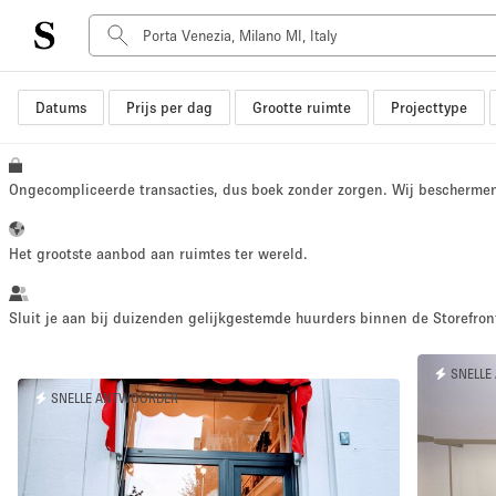
Datums
Prijs per dag
Grootte ruimte
Projecttype
Type ruimte
Advertentieruimte
Atelier / Werkplaats
Ongecompliceerde transacties, dus boek zonder zorgen. Wij bescherme
Boot
Container
Het grootste aanbod aan ruimtes ter wereld.
Dak
Foto / Filmstudio
Sluit je aan bij duizenden gelijkgestemde huurders binnen de Storefront
Hal
SNELLE
Kantoorruimte
SNELLE ANTWOORDER
Kraampje / Marktkraam
Markt / Festival