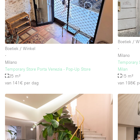
Verdieping/Toegang:
Souterrain
Begane grond straatkant
Boetiek / W
Terras
Boetiek / Winkel
∙
Overig
∙
Milano
Milano
Temporary Sh
Temporary Store Porta Venezia - Pop-Up Store
Milan
25 m²
15 m²
van 141€
per dag
van 198€
p