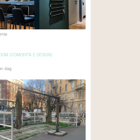
imte
OOM (COMODITÀ E DESIGN)
er dag