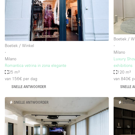
Overige
Salon
Vergaderruimte
Winkel delen
Boetiek / W
Boetiek / Winkel
∙
∙
Milano
Kenmerken ruimte
Airconditioning
Milano
Luxury Show
Romantica vetrina in zona elegante
exhibitions
Audio- en videoapparatuur
25 m²
120 m²
Badkamer
van 156€
per dag
van 840€
p
SNELLE ANTWOORDER
SNELLE 
Begane grond
Concierge
SNELLE ANTWOORDER
SNELLE
Dakterras
Elektriciteit
Grote entree