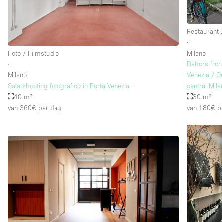
Restaurant 
∙
Foto / Filmstudio
Milano
∙
Dehors fron
Milano
Venezia / O
Sala shooting fotografico in Porta Venezia
central Mila
40 m²
30 m²
van 360€
per dag
van 180€
p