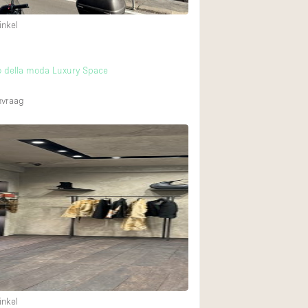
inkel
o della moda Luxury Space
nvraag
inkel