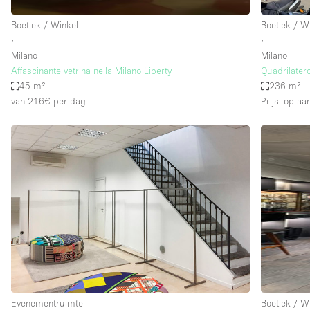
Boetiek / Winkel
Boetiek / W
∙
∙
Milano
Milano
Affascinante vetrina nella Milano Liberty
Quadrilater
45 m²
236 m²
van 216€
per dag
Prijs: op aa
Evenementruimte
Boetiek / W