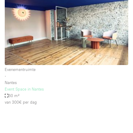
Een
Winkel
Conferentie
Vergadering
Kantoor
fotoshoot
delen
maken
Type ruimte
Evenementruimte
Advertentieruimte
∙
Appartement / Loft
Nantes
Event Space in Nantes
Atelier / Werkplaats
60 m²
Boetiek / Winkel
van 300€
per dag
Boot
Conferentieruimte
Container