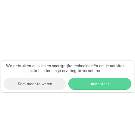
Audio- en videoapparatuur
Auto display
Badkamer
Bar
Begane grond
Beveiligingssysteem
Concierge
We gebruiken cookies en soortgelijke technologieën om je activiteit
bij te houden en je ervaring te verbeteren.
Daglicht
Kom meer te weten
Accepteer
Dakterras
Drankvergunning
Elektriciteit
Storefront
>
Gedeelte winkel huren
>
Gedeelte Winkel
& Shop in Shop in Nantes
Etalage
Shop-in-Shop te Huur in Nantes
Grote entree