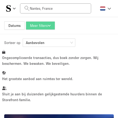
Prijs per dag
0€
5.000€+
Datums
Meer filters
Sorteer op
Grootte ruimte
Aanbevolen
Ongecompliceerde transacties, dus boek zonder zorgen. Wij
10 m²
500+ m²
beschermen. We bewaken. We beveiligen.
~ 13 mensen
~ 650 mensen
Het grootste aanbod aan ruimtes ter wereld.
Projecttype
Sluit je aan bij duizenden gelijkgestemde huurders binnen de
Storefront-familie.
Retail
Showroom
Evenement
Kunst
Eten