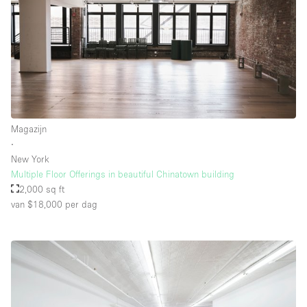
Whitebox / Minimaal
Verdieping/Toegang:
Souterrain
Begane grond tuin
Magazijn
Begane grond straatkant
∙
New York
Winkelcentrum
Multiple Floor Offerings in beautiful Chinatown building
Terras
2,000 sq ft
van $18,000
per dag
Boven
Overig