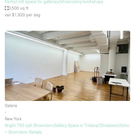
Perfect loft space for galleries/showrooms/workshops
3,500 sq ft
van $1,920
per dag
Galerie
∙
New York
Bright 750 sqft Showroom/Gallery Space in Tribeca/Chinatown/Soho
– Short-term Rentals