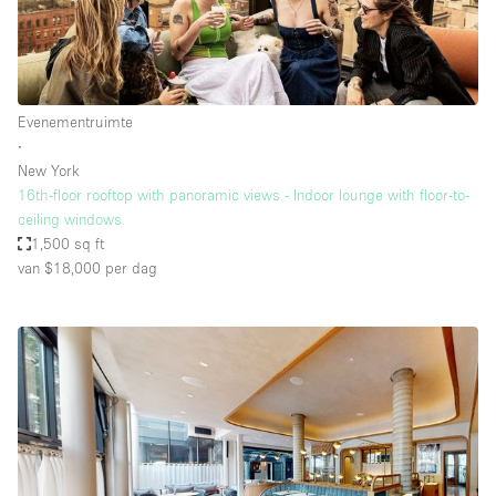
Evenementruimte
∙
New York
16th-floor rooftop with panoramic views - Indoor lounge with floor-to-
ceiling windows
1,500 sq ft
van $18,000
per dag