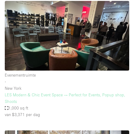
Evenementruimte
∙
New York
LES Modern & Chic Event Space — Perfect for Events, Popup shop,
Shoots
1,000 sq ft
van $3,371
per dag