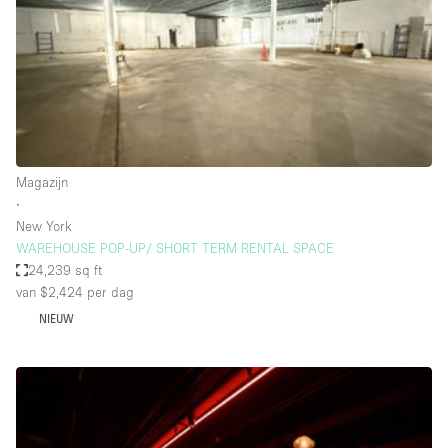
Overige
Restaurant / Bar / Café
Salon
Unieke ruimte
Vergaderruimte
Magazijn
Vrachtwagen
∙
New York
Winkel delen
WAREHOUSE POP-UP/ SHORT TERM RENTAL SPACE
24,239 sq ft
Winkelruimte in winkelcentrum
van $2,424
per dag
NIEUW
Kenmerken ruimte
Airconditioning
Animals Friendly