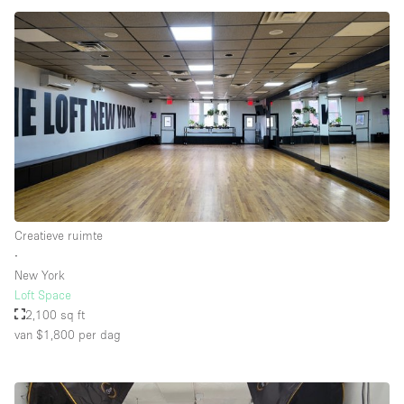
Creatieve ruimte
∙
New York
Loft Space
2,100 sq ft
van $1,800
per dag