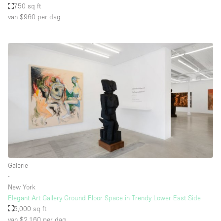
750 sq ft
van $960
per dag
Galerie
∙
New York
Elegant Art Gallery Ground Floor Space in Trendy Lower East Side
5,000 sq ft
van $2,160
per dag