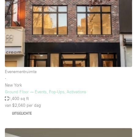
Een
Winkel
Conferentie
Vergadering
Kantoor
fotoshoot
delen
maken
Type ruimte
Evenementruimte
Advertentieruimte
∙
Appartement / Loft
New York
Ground Floor — Events, Pop-Ups, Activations
Atelier / Werkplaats
1,400 sq ft
Boetiek / Winkel
van $2,040
per dag
UITGELICHTE
Boot
Conferentieruimte
Container