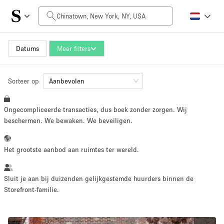
Prijs per dag
$0
$5,000+
Datums
Meer filters
Sorteer op
Grootte ruimte
Aanbevolen
Ongecompliceerde transacties, dus boek zonder zorgen. Wij
100 sq ft
5000+ sq ft
beschermen. We bewaken. We beveiligen.
~ 13 mensen
~ 650 mensen
Het grootste aanbod aan ruimtes ter wereld.
Projecttype
Sluit je aan bij duizenden gelijkgestemde huurders binnen de
Storefront-familie.
Retail
Showroom
Evenement
Kunst
Eten