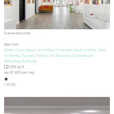
Haussmann-stijl
Industrieel
Internet
Kantoorbenodigdheden
Evenementruimte
Keuken
∙
New York
Kledingrek
Modern Event Space | Art Gallery | Production Studio in SoHo - Ideal
for Brands, Pop-Ups, Fashion, Art, Business, Corporate and
Leefruimte
Networking Gathering
Lift
2,000 sq ft
van $1,800
per dag
Meerdere kamers
Meubilair
1.67
(
2
)
Paskamers
Privé-parkeerplaats
RAW