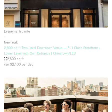
Evenementruimte
∙
New York
2,600 sq ft Two-Level Downtown Venue — Full Glass Storefront +
Lower Level with Own Entrance | Chinatown/LES
2,600 sq ft
van $2,400
per dag