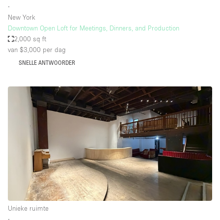
∙
New York
Downtown Open Loft for Meetings, Dinners, and Production
2,000 sq ft
van $3,000
per dag
SNELLE ANTWOORDER
Unieke ruimte
∙