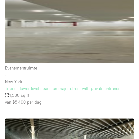
Creatieve ruimte
Dak
Evenementruimte
Foto / Filmstudio
Galerie
Hal
Evenementruimte
Herenhuis / Huis
∙
New York
Kantoorruimte
Tribeca lower level space on major street with private entrance
Kraampje / Kiosk / Stalletje
4,500 sq ft
van $5,400
per dag
Kraampje / Marktkraam
Magazijn
Markt / Festival
Ontvangsthal