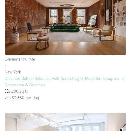
Evenementruimte
∙
New York
Chic, Old School Soho Loft with Natural Light, Made for Instagram, E-
Commerce & Creatives
2,200 sq ft
van $2,880
per dag