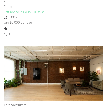
∙
Tribeca
Loft Space In SoHo - TriBeCa
5,500 sq ft
van $6,000
per dag
5
(
1
)
Vergaderruimte