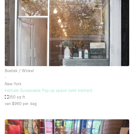
Boetiek / Winkel
∙
New York
Intimate Sustainable Pop-up space (with kitchen)
350 sq ft
van $960
per dag