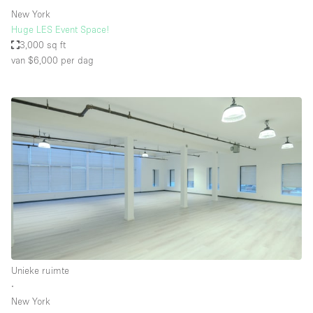
New York
Huge LES Event Space!
3,000 sq ft
van $6,000
per dag
Unieke ruimte
∙
New York