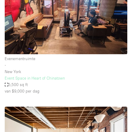
Evenementruimte
∙
New York
Event Space in Heart of Chinatown
5,500 sq ft
van $9,000
per dag