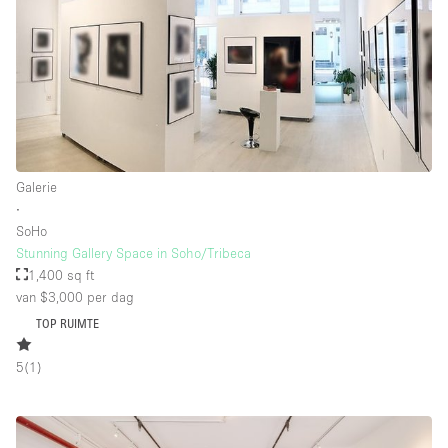
Galerie
∙
SoHo
Stunning Gallery Space in Soho/Tribeca
1,400 sq ft
van $3,000
per dag
TOP RUIMTE
5
(
1
)