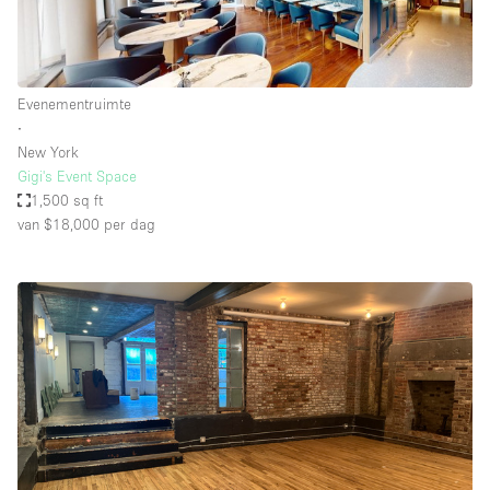
Evenementruimte
∙
New York
Gigi's Event Space
1,500 sq ft
van $18,000
per dag