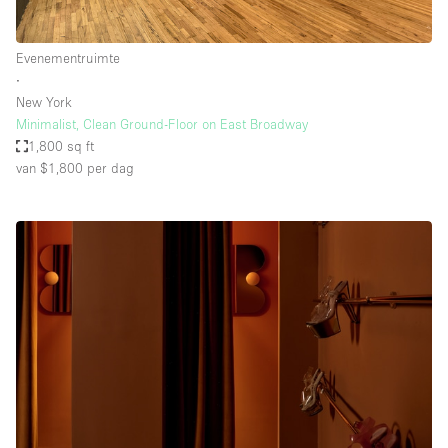
Evenementruimte
∙
New York
Minimalist, Clean Ground-Floor on East Broadway
1,800 sq ft
van $1,800
per dag