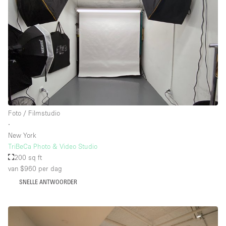
Foto / Filmstudio
∙
New York
TriBeCa Photo & Video Studio
200 sq ft
van $960
per dag
SNELLE ANTWOORDER