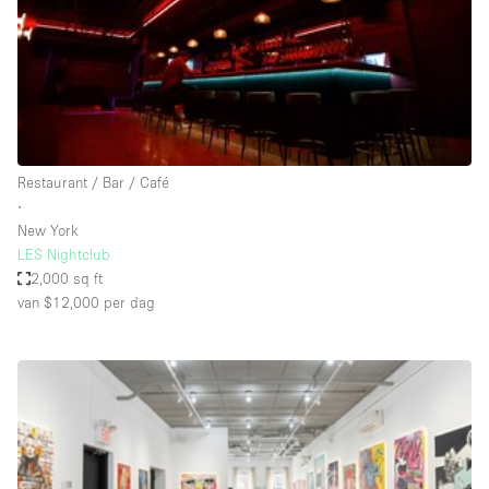
Audio- en videoapparatuur
Auto display
Badkamer
Bar
Begane grond
Restaurant / Bar / Café
Beveiligingssysteem
∙
New York
Concierge
LES Nightclub
Daglicht
2,000 sq ft
van $12,000
per dag
Dakterras
Drankvergunning
Elektriciteit
Etalage
Grote entree