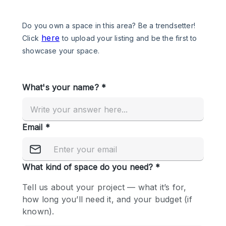
Een
Winkel
Conferentie
Vergadering
Kantoor
fotoshoot
delen
maken
Type ruimte
Advertentieruimte
Appartement / Loft
Atelier / Werkplaats
Boetiek / Winkel
Boot
Conferentieruimte
Container