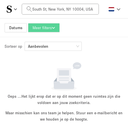
Prijs per dag
$0
$5,000+
Datums
Meer filters
Sorteer op
Grootte ruimte
Aanbevolen
100 sq ft
5000+ sq ft
~ 13 mensen
~ 650 mensen
Projecttype
Oeps …
Het lijkt erop dat er op dit moment geen ruimtes zijn die
voldoen aan jouw zoekcriteria.
Maar misschien kan ons team je helpen. Stuur een e-mailbericht en
Retail
Showroom
we houden je op de hoogte.
Evenement
Kunst
Eten