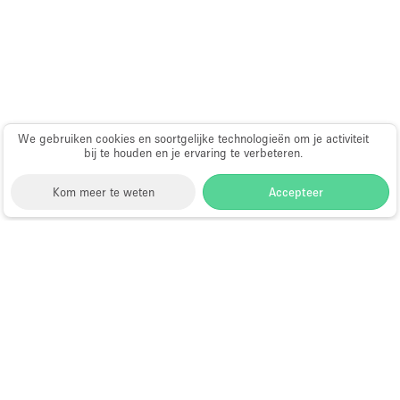
Haussmann-stijl
Industrieel
Internet
Kantoorbenodigdheden
Keuken
We gebruiken cookies en soortgelijke technologieën om je activiteit
bij te houden en je ervaring te verbeteren.
Kledingrek
Kom meer te weten
Accepteer
Leefruimte
Lift
Meerdere kamers
Storefront
>
Kantoorruimte huren
>
Flexibele
kantoorruimtes in New York
>
Flexibele
Meubilair
kantoorruimtes in Financieel District, New York
>
Paskamers
Flexibele kantoorruimtes in South Street, New York
Privé-parkeerplaats
Kantoorruimte te Huur in South
RAW
Street, New York