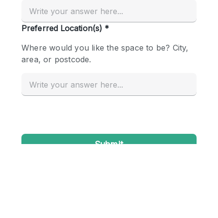
Creatieve ruimte
Dak
Evenementruimte
Foto / Filmstudio
Galerie
Hal
Herenhuis / Huis
Kantoorruimte
Kraampje / Kiosk / Stalletje
Kraampje / Marktkraam
Magazijn
Markt / Festival
Ontvangsthal