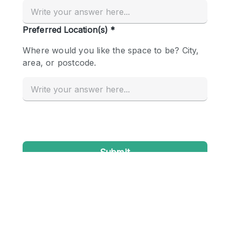
Creatieve ruimte
Dak
Evenementruimte
Foto / Filmstudio
Galerie
Hal
Herenhuis / Huis
Kantoorruimte
Kraampje / Kiosk / Stalletje
Kraampje / Marktkraam
Magazijn
Markt / Festival
Ontvangsthal