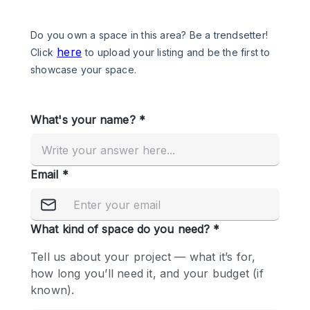
Een
Winkel
Conferentie
Vergadering
Kantoor
fotoshoot
delen
maken
Type ruimte
Advertentieruimte
Appartement / Loft
Atelier / Werkplaats
Boetiek / Winkel
Boot
Conferentieruimte
Container