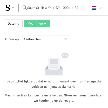
Prijs per dag
$0
$5,000+
Datums
Meer filters
Sorteer op
Grootte ruimte
Aanbevolen
100 sq ft
5000+ sq ft
~ 13 mensen
~ 650 mensen
Projecttype
Oeps …
Het lijkt erop dat er op dit moment geen ruimtes zijn die
voldoen aan jouw zoekcriteria.
Maar misschien kan ons team je helpen. Stuur een e-mailbericht en
Retail
Showroom
we houden je op de hoogte.
Evenement
Kunst
Eten