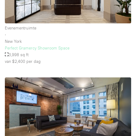
Evenementruimte
∙
New York
Perfect Gramercy Showroom Space
3,998 sq ft
van $2,400
per dag