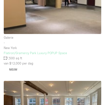
Overige
Restaurant / Bar / Café
Salon
Unieke ruimte
Galerie
Vergaderruimte
∙
Vrachtwagen
New York
Flatiron/Gramercy Park Luxury POPUP Space
Winkel delen
7,500 sq ft
van $12,000
per dag
Winkelruimte in winkelcentrum
NIEUW
Kenmerken ruimte
Airconditioning
Animals Friendly