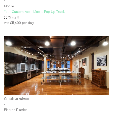
∙
Mobile
Your Customizable Mobile Pop-Up Truck
72 sq ft
van $5,400
per dag
Creatieve ruimte
∙
Flatiron District