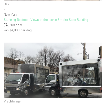
Dak
∙
New York
Stunning Rooftop - Views of the Iconic Empire State Building
2,769 sq ft
van $4,080
per dag
Vrachtwagen