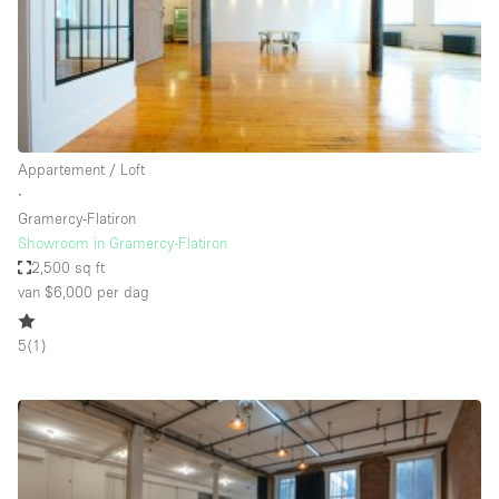
Haussmann-stijl
Industrieel
Internet
Kantoorbenodigdheden
Keuken
Appartement / Loft
∙
Kledingrek
Gramercy-Flatiron
Showroom in Gramercy-Flatiron
Leefruimte
2,500 sq ft
Lift
van $6,000
per dag
Meerdere kamers
5
(
1
)
Meubilair
Paskamers
Privé-parkeerplaats
RAW