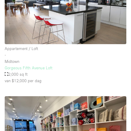
Whitebox / Minimaal
Verdieping/Toegang:
Souterrain
Appartement / Loft
Begane grond tuin
∙
Begane grond straatkant
Midtown
Gorgeous Fifth Avenue Loft
Winkelcentrum
2,000 sq ft
Terras
van $12,000
per dag
Boven
Overig