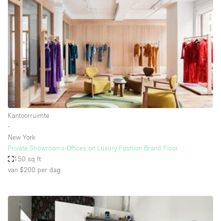
Een
Winkel
Conferentie
Vergadering
Kantoor
fotoshoot
delen
maken
Type ruimte
Kantoorruimte
Advertentieruimte
∙
Appartement / Loft
New York
Private Showrooms-Offices on Luxury Fashion Brand Floor
Atelier / Werkplaats
150 sq ft
Boetiek / Winkel
van $200
per dag
Boot
Conferentieruimte
Container