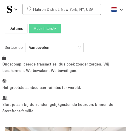
Prijs per dag
$0
$5,000+
Datums
Meer filters
Sorteer op
Grootte ruimte
Aanbevolen
Ongecompliceerde transacties, dus boek zonder zorgen. Wij
100 sq ft
5000+ sq ft
beschermen. We bewaken. We beveiligen.
~ 13 mensen
~ 650 mensen
Het grootste aanbod aan ruimtes ter wereld.
Projecttype
Sluit je aan bij duizenden gelijkgestemde huurders binnen de
Storefront-familie.
Retail
Showroom
Evenement
Kunst
Eten