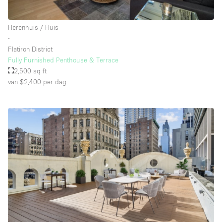
Herenhuis / Huis
∙
Flatiron District
Fully Furnished Penthouse & Terrace
2,500 sq ft
van $2,400
per dag