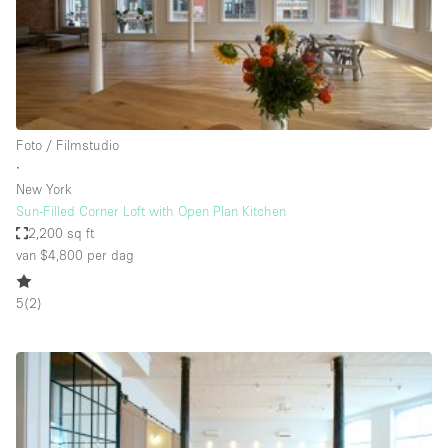
Audio- en videoapparatuur
Auto display
Badkamer
Bar
Foto / Filmstudio
Begane grond
∙
Beveiligingssysteem
New York
Sun-Filled Corner Loft with Open Plan Kitchen
Concierge
2,200 sq ft
Daglicht
van $4,800
per dag
Dakterras
5
(
2
)
Drankvergunning
Elektriciteit
Etalage
Grote entree