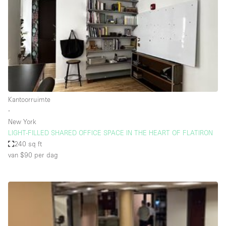
Creatieve ruimte
Dak
Evenementruimte
Foto / Filmstudio
Galerie
Kantoorruimte
Hal
∙
Herenhuis / Huis
New York
LIGHT-FILLED SHARED OFFICE SPACE IN THE HEART OF FLATIRON
Kantoorruimte
240 sq ft
Kraampje / Kiosk / Stalletje
van $90
per dag
Kraampje / Marktkraam
Magazijn
Markt / Festival
Ontvangsthal