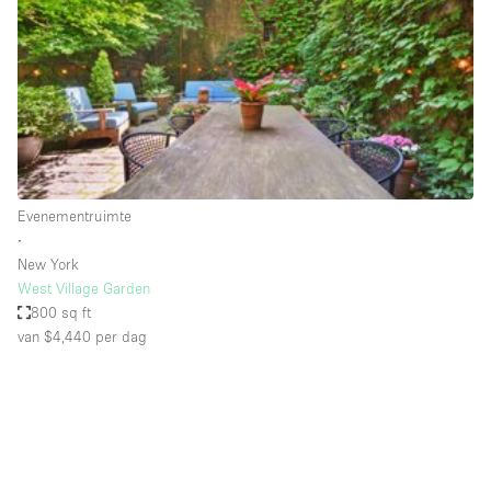
Creatieve ruimte
Dak
Evenementruimte
Foto / Filmstudio
Galerie
Evenementruimte
Hal
∙
Herenhuis / Huis
New York
West Village Garden
Kantoorruimte
800 sq ft
Kraampje / Kiosk / Stalletje
van $4,440
per dag
Kraampje / Marktkraam
Magazijn
Markt / Festival
Ontvangsthal