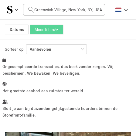
Prijs per dag
$0
$5,000+
Datums
Meer filters
Sorteer op
Grootte ruimte
Aanbevolen
Ongecompliceerde transacties, dus boek zonder zorgen. Wij
100 sq ft
5000+ sq ft
beschermen. We bewaken. We beveiligen.
~ 13 mensen
~ 650 mensen
Het grootste aanbod aan ruimtes ter wereld.
Projecttype
Sluit je aan bij duizenden gelijkgestemde huurders binnen de
Storefront-familie.
Retail
Showroom
Evenement
Kunst
Eten