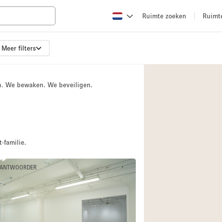
Ruimte zoeken
Ruimt
Meer filters
Appartement / Loft
Boetiek / Winkel
n. We bewaken. We beveiligen.
Conferentieruimte
Creatieve ruimte
Evenementruimte
Galerie
-familie.
Herenhuis / Huis
 ANTWOORDER
Kraampje / Kiosk / 
Magazijn
Ontvangsthal