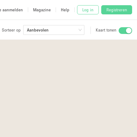
e aanmelden
Magazine
Help
Log in
Registreren
Sorteer op
Aanbevolen
Kaart tonen
Stalletje
2