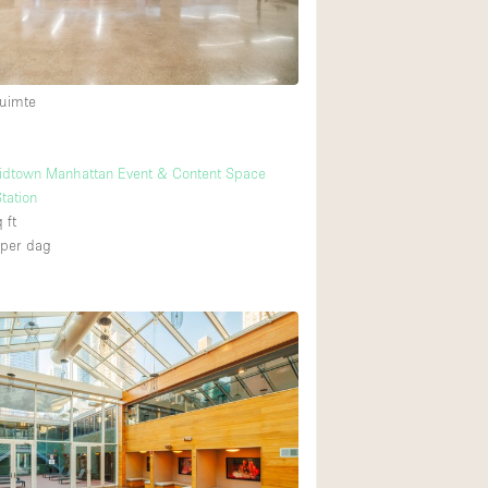
uimte
idtown Manhattan Event & Content Space
tation
 ft
per dag