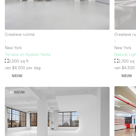
Creatieve ruimte
Creatieve r
∙
∙
New York
New York
Terrace on Hudson Yards
Natural Lig
2,000 sq ft
2,300 sq 
van $4,500
per dag
van $4,500
NIEUW
NIEUW
NIEUW