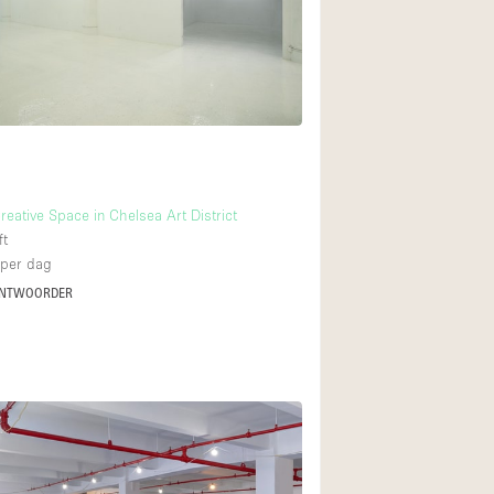
Restaurant / Bar / 
Unieke ruimte
Vrachtwagen
Winkelruimte in w
Animals Friendly
reative Space in Chelsea Art District
ft
Auto display
per dag
Bar
ANTWOORDER
Beveiligingssyste
Daglicht
Drankvergunning
Etalage
Haussmann-stijl