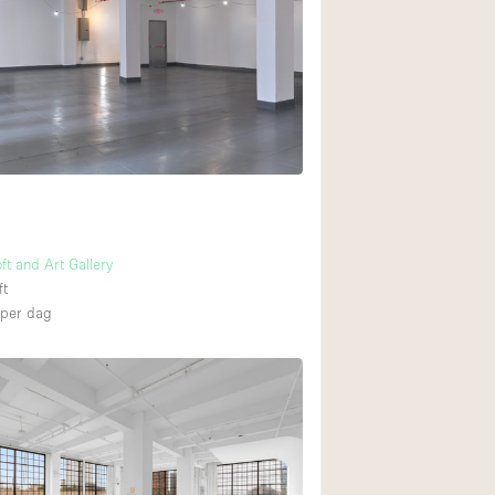
Internet
Keuken
Leefruimte
Meerdere kamers
Paskamers
RAW
Smoking Area
oft and Art Gallery
Straatniveau
ft
per dag
Toegankelijk voor
Toonbanken
Verlichting
Voorraadkamer
Whitebox / Minima