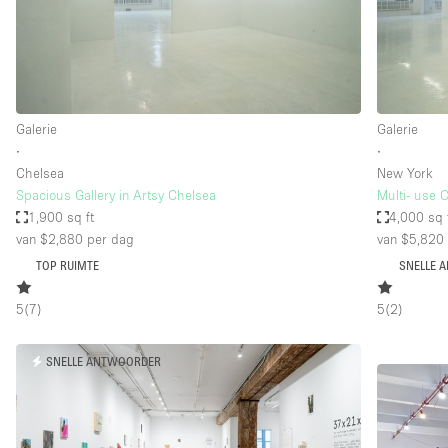
Overige
Salon
Vergaderruimte
Winkel delen
Galerie
Galerie
∙
∙
Chelsea
New York
Kenmerken ruimte
Airconditioning
Spacious Gallery in Artsy Chelsea
Multi- use C
1,900 sq ft
4,000 sq 
Audio- en videoapparatuur
van $2,880
per dag
van $5,820
Badkamer
TOP RUIMTE
SNELLE 
Begane grond
5
(
7
)
5
(
2
)
Concierge
Dakterras
SNELLE ANTWOORDER
Elektriciteit
Grote entree