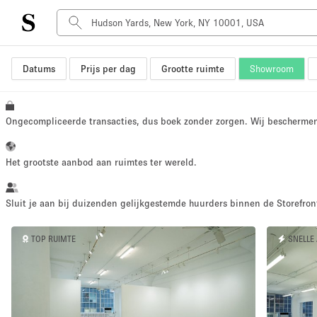
Datums
Prijs per dag
Grootte ruimte
Showroom
Type ruimte
Advertentieruimte
Atelier / Werkplaats
Ongecompliceerde transacties, dus boek zonder zorgen. Wij bescherme
Boot
Container
Het grootste aanbod aan ruimtes ter wereld.
Dak
Foto / Filmstudio
Sluit je aan bij duizenden gelijkgestemde huurders binnen de Storefront
Hal
TOP RUIMTE
SNELLE
Kantoorruimte
Kraampje / Marktkraam
Markt / Festival