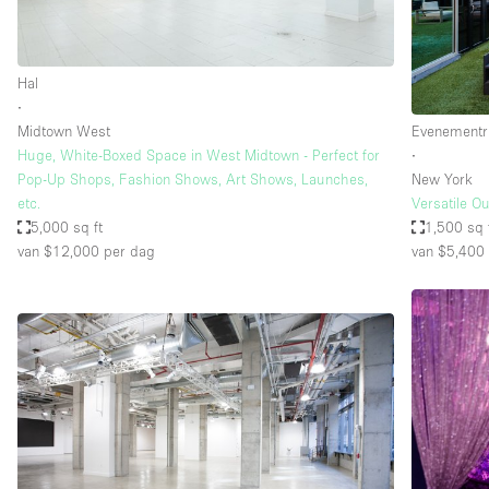
Hal
∙
Midtown West
Evenementr
Huge, White-Boxed Space in West Midtown - Perfect for
∙
Pop-Up Shops, Fashion Shows, Art Shows, Launches,
New York
etc.
Versatile O
5,000 sq ft
1,500 sq 
van $12,000
per dag
van $5,400