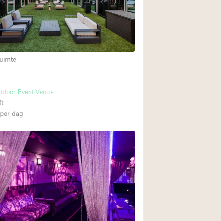
uimte
utdoor Event Venue
ft
per dag