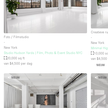
Verdieping/Toegang:
Souterrain
Begane grond straatkant
Creatieve r
Terras
Foto / Filmstudio
∙
Overig
∙
New York
New York
Minimal Hig
Studio Hudson Yards | Film, Photo & Event Studio NYC
10,000 sq
20,000 sq ft
van $4,500
van $4,500
per dag
NIEUW
NIEUW
NIEUW