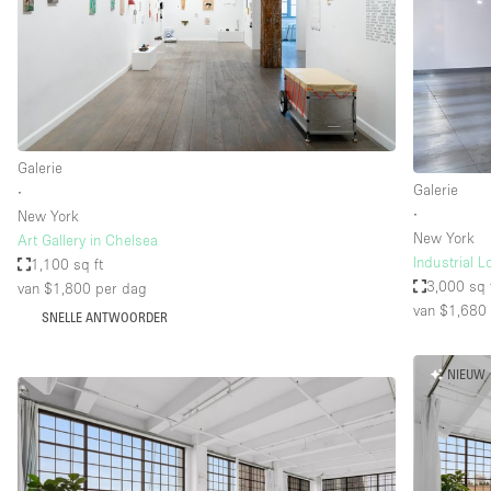
Industrieel
Kantoorbenodigdheden
Kledingrek
Lift
Galerie
Meubilair
Galerie
∙
Privé-parkeerplaats
∙
New York
New York
Art Gallery in Chelsea
Schitterend uitzicht
Industrial L
1,100 sq ft
Soundproof
3,000 sq 
van $1,800
per dag
van $1,680
SNELLE ANTWOORDER
Terrace
Toiletten
NIEUW
Tuin
Verwarming
Water Access