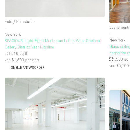
Foto / Filmstudio
Evenementr
∙
∙
New York
New York
SPACIOUS, Light-Filled Manhattan Loft in West Chelsea's
Glass ceilin
Gallery District Near Highline
corporate re
1,216 sq ft
1,500 sq 
van $1,800
per dag
van $5,160
SNELLE ANTWOORDER