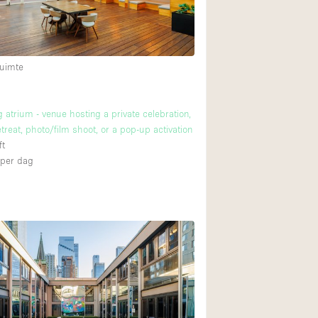
uimte
g atrium - venue hosting a private celebration,
treat, photo/film shoot, or a pop-up activation
ft
per dag