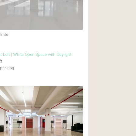
uimte
ht Loft | White Open Space with Daylight
ft
per dag