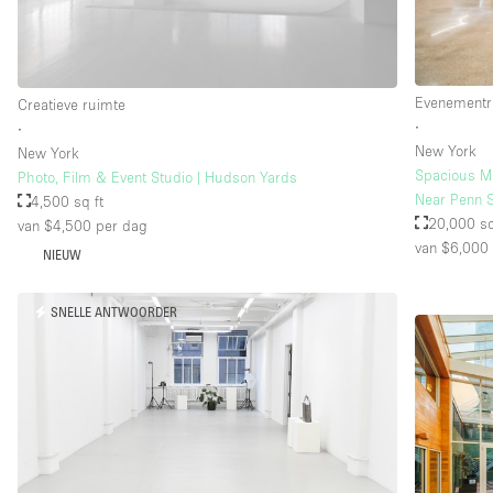
Evenementr
Creatieve ruimte
∙
∙
New York
New York
Spacious M
Photo, Film & Event Studio | Hudson Yards
Near Penn S
4,500 sq ft
20,000 sq
van $4,500
per dag
van $6,000
NIEUW
SNELLE ANTWOORDER