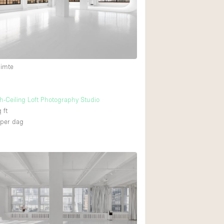
Begane grond tuin
Winkelcentrum
uimte
Boven
h-Ceiling Loft Photography Studio
 ft
per dag