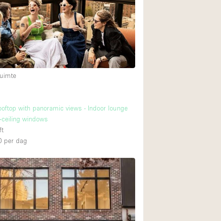
uimte
rooftop with panoramic views - Indoor lounge
o-ceiling windows
ft
0
per dag