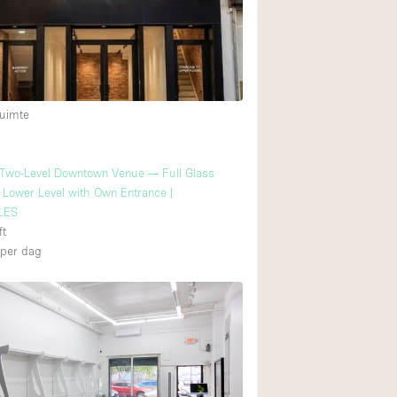
uimte
 Two-Level Downtown Venue — Full Glass
+ Lower Level with Own Entrance |
LES
ft
per dag