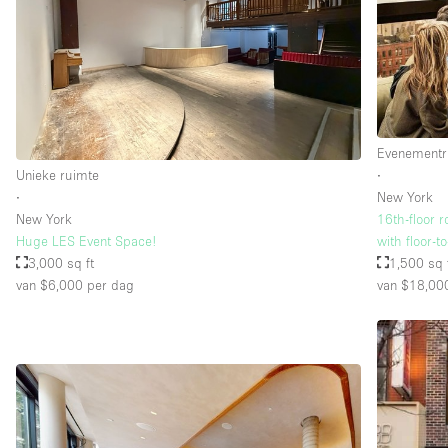
Evenementr
Unieke ruimte
∙
∙
New York
New York
16th-floor 
Huge LES Event Space!
with floor-t
3,000 sq ft
1,500 sq 
van $6,000
per dag
van $18,00