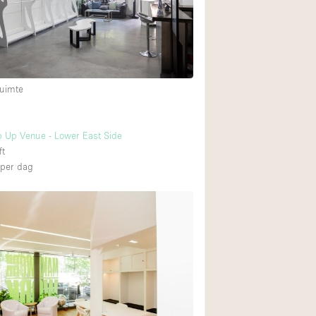
uimte
 Up Venue - Lower East Side
ft
per dag