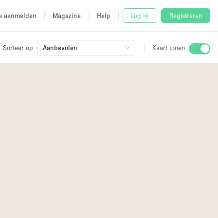
e aanmelden
Magazine
Help
Log in
Registreren
Sorteer op
Aanbevolen
Kaart tonen
3
2
Stalletje
2