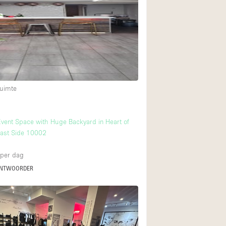
Internet
Keuken
Leefruimte
Meerdere kamers
Paskamers
uimte
RAW
Smoking Area
ent Space with Huge Backyard in Heart of
Straatniveau
East Side 10002
Toegankelijk voor
per dag
Toonbanken
ANTWOORDER
Verlichting
Voorraadkamer
Whitebox / Minima