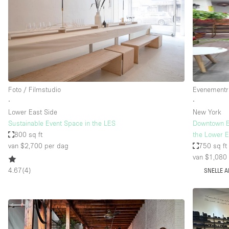
Industrieel
Kantoorbenodigdheden
Kledingrek
Lift
Meubilair
Foto / Filmstudio
Evenementr
Privé-parkeerplaats
∙
∙
Lower East Side
New York
Schitterend uitzicht
Sustainable Event Space in the LES
Downtown Ev
Soundproof
800 sq ft
the Lower 
van $2,700
per dag
750 sq ft
Terrace
van $1,080
Toiletten
4.67
(
4
)
SNELLE 
Tuin
Verwarming
Water Access