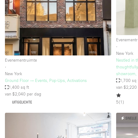
Overige
Salon
Vergaderruimte
Winkel delen
Evenementr
∙
New York
Kenmerken ruimte
Airconditioning
Evenementruimte
Nestled in t
∙
thoughtfull
Audio- en videoapparatuur
New York
showroom, 
Badkamer
Ground Floor — Events, Pop-Ups, Activations
1,700 sq 
1,400 sq ft
van $2,220
Begane grond
van $2,040
per dag
Concierge
5
(
1
)
UITGELICHTE
Dakterras
SNELLE
Elektriciteit
Grote entree