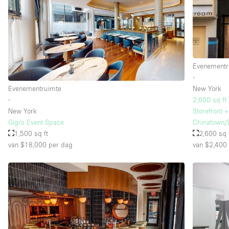
Evenementr
∙
Evenementruimte
New York
∙
2,600 sq ft
New York
Storefront 
Gigi's Event Space
Chinatown/
1,500 sq ft
2,600 sq 
van $18,000
per dag
van $2,400