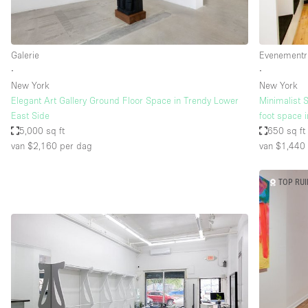
Galerie
Evenementr
∙
∙
New York
New York
Elegant Art Gallery Ground Floor Space in Trendy Lower
Minimalist 
East Side
foot space 
5,000 sq ft
650 sq ft
van $2,160
per dag
van $1,440
TOP RU