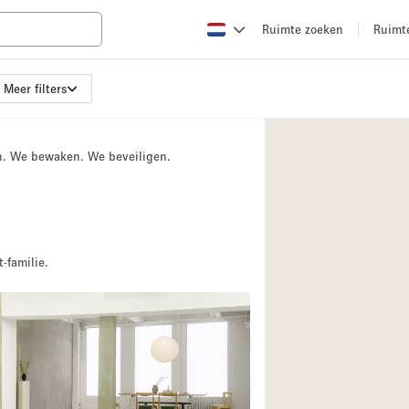
Ruimte zoeken
Ruimt
Meer filters
Appartement / Loft
Boetiek / Winkel
n. We bewaken. We beveiligen.
Conferentieruimte
Creatieve ruimte
Evenementruimte
Galerie
-familie.
Herenhuis / Huis
Kraampje / Kiosk / 
Magazijn
Ontvangsthal