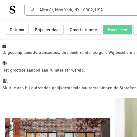
Datums
Prijs per dag
Grootte ruimte
Evenement
Type ruimte
Advertentieruimte
Atelier / Werkplaats
Ongecompliceerde transacties, dus boek zonder zorgen. Wij bescherme
Boot
Container
Het grootste aanbod aan ruimtes ter wereld.
Dak
Foto / Filmstudio
Sluit je aan bij duizenden gelijkgestemde huurders binnen de Storefront
Hal
Kantoorruimte
Kraampje / Marktkraam
UITGELICHTE
Markt / Festival