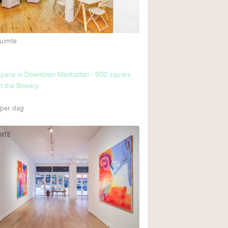
uimte
Space in Downtown Manhattan - 800 square
in the Bowery
per dag
IMTE