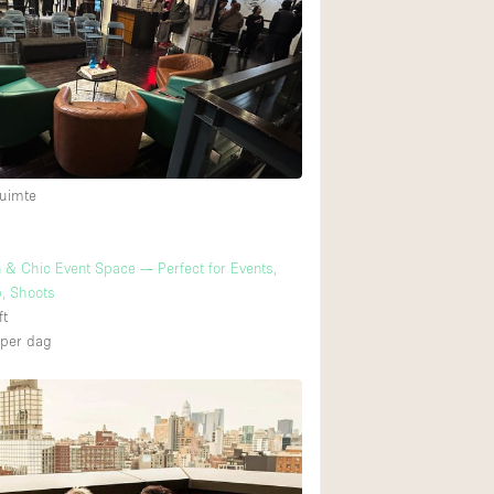
Begane grond tuin
Winkelcentrum
Boven
uimte
& Chic Event Space — Perfect for Events,
, Shoots
ft
per dag