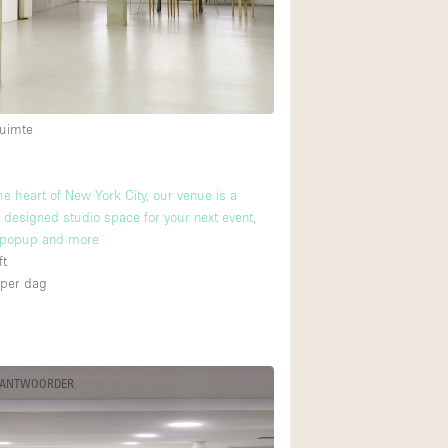
Restaurant / Bar / 
Unieke ruimte
Vrachtwagen
Winkelruimte in w
uimte
Animals Friendly
he heart of New York City, our venue is a
y designed studio space for your next event,
Auto display
popup and more
Bar
ft
2
per dag
Beveiligingssyste
Daglicht
Drankvergunning
 ANTWOORDER
Etalage
Haussmann-stijl