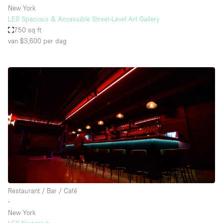
New York
LES Spacious & Accessible Street-Level Art Gallery
750 sq ft
van $3,600
per dag
Restaurant / Bar / Café
∙
New York