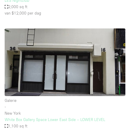
LES Nightclub
2,000 sq ft
van $12,000
per dag
Galerie
∙
New York
White Box Gallery Space Lower East Side -- LOWER LEVEL
1,100 sq ft