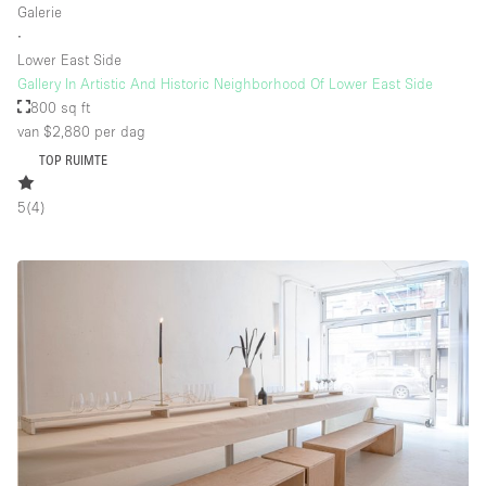
Galerie
∙
Lower East Side
Gallery In Artistic And Historic Neighborhood Of Lower East Side
800 sq ft
van $2,880
per dag
TOP RUIMTE
5
(
4
)