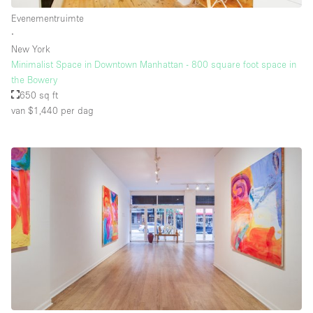
Evenementruimte
∙
New York
Minimalist Space in Downtown Manhattan - 800 square foot space in
the Bowery
650 sq ft
van $1,440
per dag