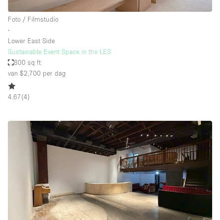
Foto / Filmstudio
∙
Lower East Side
Sustainable Event Space in the LES
800 sq ft
van $2,700
per dag
4.67
(
4
)