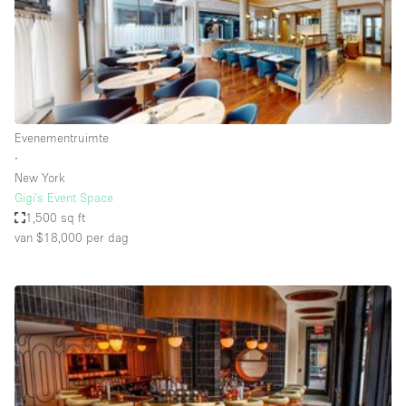
Haussmann-stijl
Industrieel
Internet
Kantoorbenodigdheden
Keuken
Evenementruimte
∙
Kledingrek
New York
Gigi's Event Space
Leefruimte
1,500 sq ft
Lift
van $18,000
per dag
Meerdere kamers
Meubilair
Paskamers
Privé-parkeerplaats
RAW