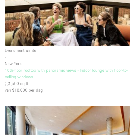
Audio- en videoapparatuur
Auto display
Badkamer
Bar
Begane grond
Evenementruimte
Beveiligingssysteem
∙
New York
Concierge
16th-floor rooftop with panoramic views - Indoor lounge with floor-to-
Daglicht
ceiling windows
1,500 sq ft
Dakterras
van $18,000
per dag
Drankvergunning
Elektriciteit
Etalage
Grote entree