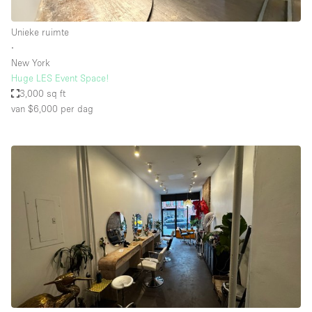
Unieke ruimte
∙
New York
Huge LES Event Space!
3,000 sq ft
van $6,000
per dag