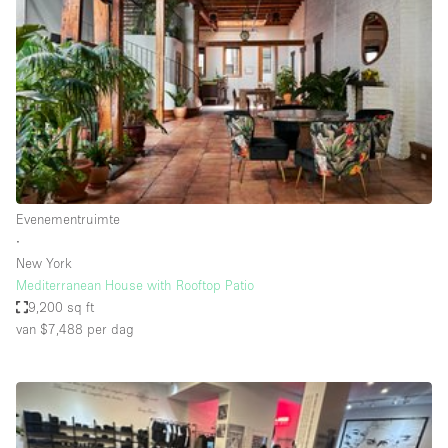
Creatieve ruimte
Dak
Evenementruimte
Foto / Filmstudio
Galerie
Hal
Evenementruimte
Herenhuis / Huis
∙
New York
Kantoorruimte
Mediterranean House with Rooftop Patio
Kraampje / Kiosk / Stalletje
9,200 sq ft
van $7,488
per dag
Kraampje / Marktkraam
Magazijn
Markt / Festival
Ontvangsthal