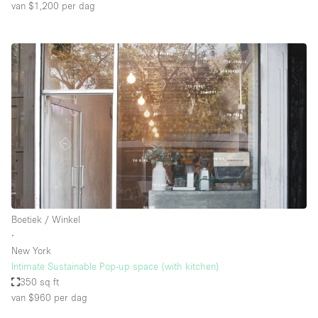
van $1,200
per dag
Boetiek / Winkel
∙
New York
Intimate Sustainable Pop-up space (with kitchen)
350 sq ft
van $960
per dag