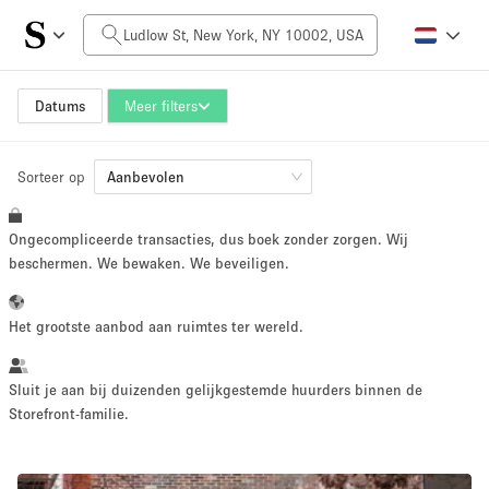
Prijs per dag
$0
$5,000+
Datums
Meer filters
Sorteer op
Grootte ruimte
Aanbevolen
Ongecompliceerde transacties, dus boek zonder zorgen. Wij
100 sq ft
5000+ sq ft
beschermen. We bewaken. We beveiligen.
~ 13 mensen
~ 650 mensen
Het grootste aanbod aan ruimtes ter wereld.
Projecttype
Sluit je aan bij duizenden gelijkgestemde huurders binnen de
Storefront-familie.
Retail
Showroom
Evenement
Kunst
Eten