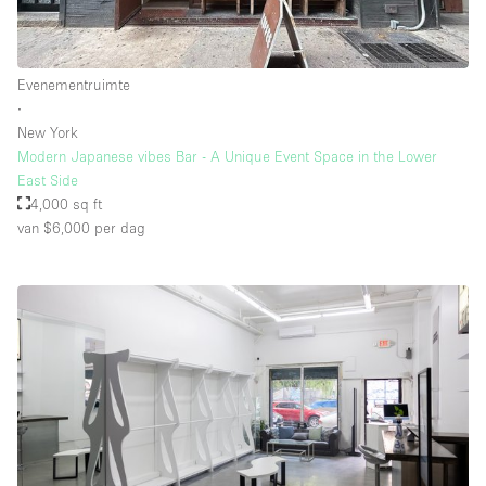
Whitebox / Minimaal
Evenementruimte
Verdieping/Toegang:
∙
New York
Souterrain
Modern Japanese vibes Bar - A Unique Event Space in the Lower
East Side
Begane grond tuin
4,000 sq ft
Begane grond straatkant
van $6,000
per dag
Winkelcentrum
Terras
Boven
Overig