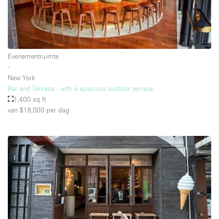
Schitterend uitzicht
Smoking Area
Soundproof
Evenementruimte
Straatniveau
∙
Terrace
New York
Bar and Terrace - with a spacious outdoor terrace.
Toegankelijk voor mensen met handicap
1,400 sq ft
Toiletten
van $18,000
per dag
Toonbanken
Tuin
Verlichting
Verwarming
Voorraadkamer
Water Access