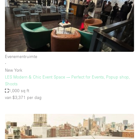
Overige
Restaurant / Bar / Café
Salon
Unieke ruimte
Vergaderruimte
Evenementruimte
Vrachtwagen
∙
New York
Winkel delen
LES Modern & Chic Event Space — Perfect for Events, Popup shop,
Shoots
Winkelruimte in winkelcentrum
1,000 sq ft
van $3,371
per dag
Kenmerken ruimte
Airconditioning
Animals Friendly