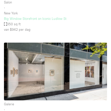
Salon
∙
New York
Big Window Storefront on Iconic Ludlow St
350 sq ft
van $942
per dag
Galerie
∙