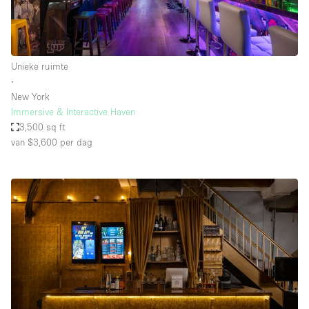
Unieke ruimte
∙
New York
Immersive & Interactive Haven
3,500 sq ft
van $3,600
per dag