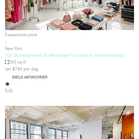
Evenementruimte
∙
New York
22C Stunning Views Of Manhattan For Events In Garment District
550 sq ft
van $780
per dag
SNELLE ANTWOORDER
5
(
4
)