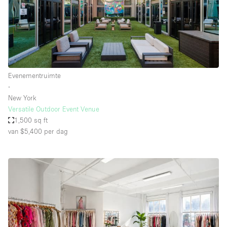
Evenementruimte
∙
New York
Versatile Outdoor Event Venue
1,500 sq ft
van $5,400
per dag