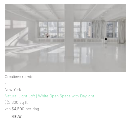
Haussmann-stijl
Industrieel
Internet
Kantoorbenodigdheden
Keuken
Kledingrek
Leefruimte
Lift
Creatieve ruimte
∙
Meerdere kamers
New York
Meubilair
Natural Light Loft | White Open Space with Daylight
2,300 sq ft
Paskamers
van $4,500
per dag
Privé-parkeerplaats
NIEUW
RAW