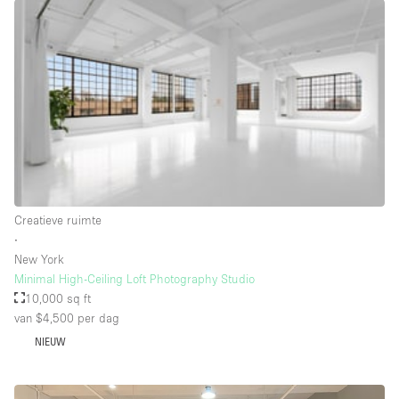
Schitterend uitzicht
Smoking Area
Soundproof
Straatniveau
Terrace
Toegankelijk voor mensen met handicap
Toiletten
Creatieve ruimte
Toonbanken
∙
Tuin
New York
Minimal High-Ceiling Loft Photography Studio
Verlichting
10,000 sq ft
Verwarming
van $4,500
per dag
NIEUW
Voorraadkamer
Water Access