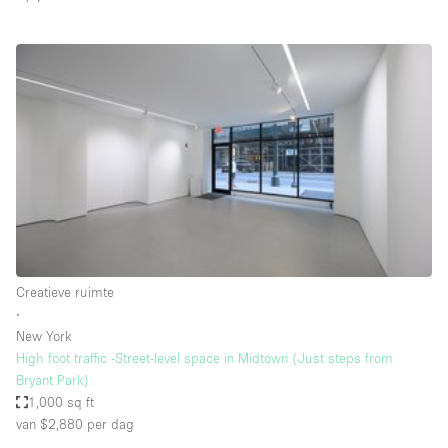
Overige
Restaurant / Bar / Café
Salon
Unieke ruimte
Vergaderruimte
Vrachtwagen
Winkel delen
Winkelruimte in winkelcentrum
Creatieve ruimte
∙
New York
Kenmerken ruimte
High foot traffic -Street-level space in Midtown (Just steps from
Bryant Park)
Airconditioning
1,000 sq ft
van $2,880
per dag
Animals Friendly