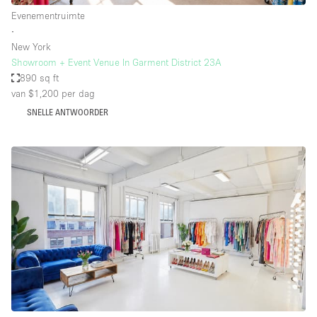
Evenementruimte
∙
New York
Showroom + Event Venue In Garment District 23A
890 sq ft
van $1,200
per dag
SNELLE ANTWOORDER