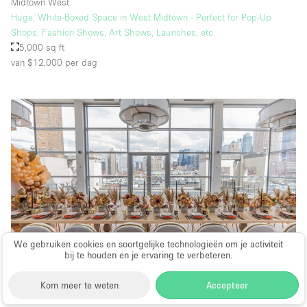
Midtown West
Huge, White-Boxed Space in West Midtown - Perfect for Pop-Up
Shops, Fashion Shows, Art Shows, Launches, etc.
5,000 sq ft
van $12,000
per dag
We gebruiken cookies en soortgelijke technologieën om je activiteit
bij te houden en je ervaring te verbeteren.
Evenementruimte
∙
Kom meer te weten
Accepteer
New York