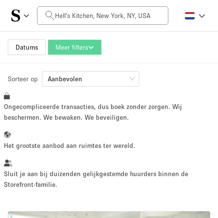
Prijs per dag
$0
$5,000+
Datums
Meer filters
Sorteer op
Grootte ruimte
Aanbevolen
Ongecompliceerde transacties, dus boek zonder zorgen. Wij
100 sq ft
5000+ sq ft
beschermen. We bewaken. We beveiligen.
~ 13 mensen
~ 650 mensen
Het grootste aanbod aan ruimtes ter wereld.
Projecttype
Sluit je aan bij duizenden gelijkgestemde huurders binnen de
Storefront-familie.
Retail
Showroom
Evenement
Kunst
Eten