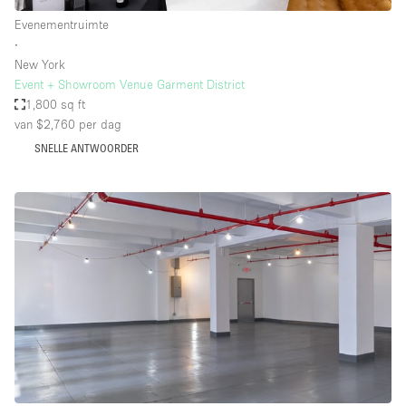
Evenementruimte
∙
New York
Event + Showroom Venue Garment District
1,800 sq ft
van $2,760
per dag
SNELLE ANTWOORDER