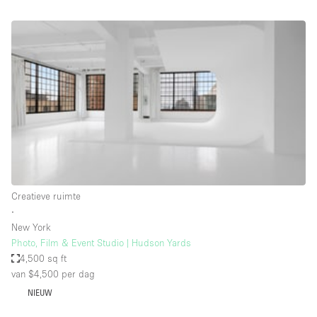
Audio- en videoapparatuur
Auto display
Badkamer
Bar
Begane grond
Beveiligingssysteem
Concierge
Daglicht
Creatieve ruimte
Dakterras
∙
New York
Drankvergunning
Photo, Film & Event Studio | Hudson Yards
Elektriciteit
4,500 sq ft
van $4,500
per dag
Etalage
NIEUW
Grote entree