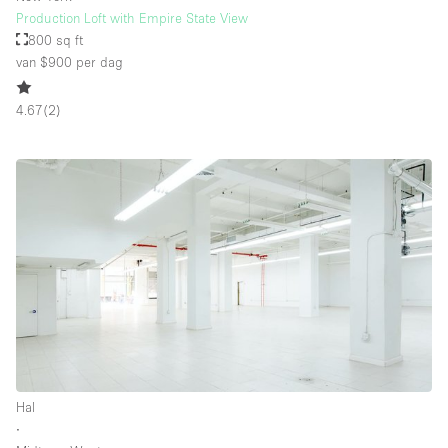
Production Loft with Empire State View
800 sq ft
van $900
per dag
4.67
(
2
)
Hal
∙