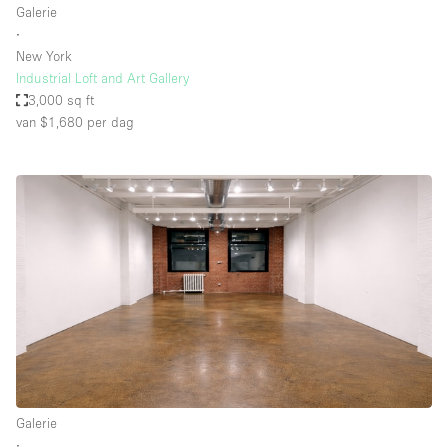
Galerie
∙
New York
Industrial Loft and Art Gallery
3,000 sq ft
van $1,680
per dag
Galerie
∙