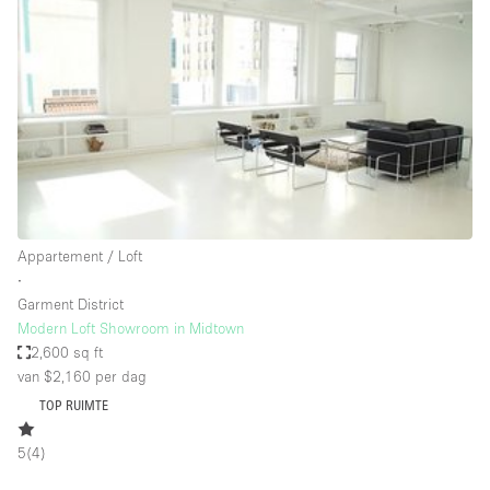
Een
Winkel
Conferentie
Vergadering
Kantoor
fotoshoot
delen
maken
Type ruimte
Appartement / Loft
Advertentieruimte
∙
Appartement / Loft
Garment District
Modern Loft Showroom in Midtown
Atelier / Werkplaats
2,600 sq ft
Boetiek / Winkel
van $2,160
per dag
TOP RUIMTE
Boot
Conferentieruimte
5
(
4
)
Container