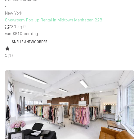
∙
New York
Showroom Pop up Rental In Midtown Manhattan 22B
780 sq ft
van $810
per dag
SNELLE ANTWOORDER
5
(
1
)