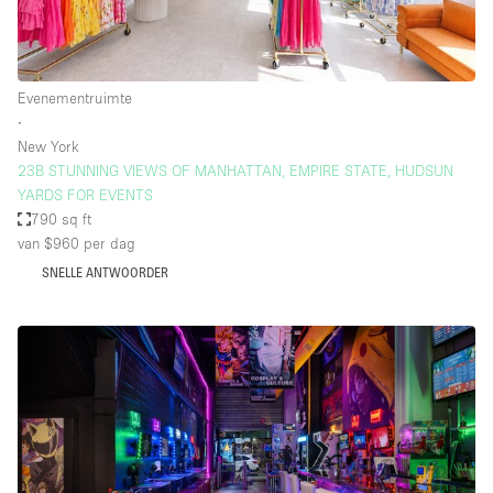
Evenementruimte
∙
New York
23B STUNNING VIEWS OF MANHATTAN, EMPIRE STATE, HUDSUN
YARDS FOR EVENTS
790 sq ft
van $960
per dag
SNELLE ANTWOORDER