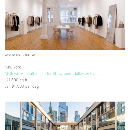
Evenementruimte
∙
New York
Midtown Manhattan Loft for Showroom, Gallery & Events
1,500 sq ft
van $1,500
per dag