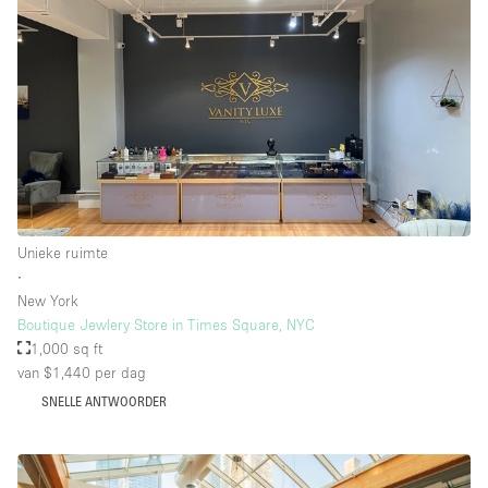
Whitebox / Minimaal
Verdieping/Toegang:
Souterrain
Begane grond tuin
Begane grond straatkant
Unieke ruimte
Winkelcentrum
∙
Terras
New York
Boutique Jewlery Store in Times Square, NYC
Boven
1,000 sq ft
Overig
van $1,440
per dag
SNELLE ANTWOORDER