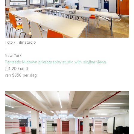
Foto / Filmstudio
∙
New York
Fantastic Midtown photography studio with skyline views
1,200 sq ft
van $850
per dag