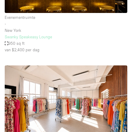
Evenementruimte
∙
New York
Swanky Speakeasy Lounge
950 sq ft
van $2,400
per dag