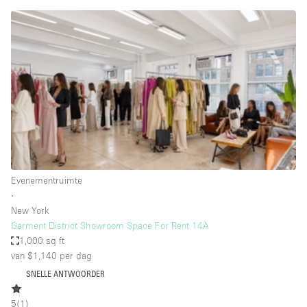
Creatieve ruimte
Dak
Evenementruimte
Foto / Filmstudio
Galerie
Hal
Herenhuis / Huis
Evenementruimte
Kantoorruimte
∙
Kraampje / Kiosk / Stalletje
New York
Garment District Showroom Space For Rent 14A
Kraampje / Marktkraam
1,000 sq ft
van $1,140
per dag
Magazijn
SNELLE ANTWOORDER
Markt / Festival
Ontvangsthal
5
(
1
)