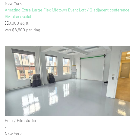
New York
Amazing Extra Large Flex Midtown Event Loft / 2 adjacent conference
RM also available
3,000 sq ft
van $3,600
per dag
Foto / Filmstudio
∙
New York