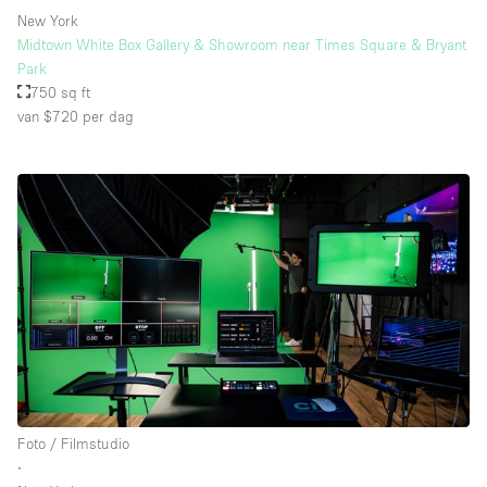
New York
Midtown White Box Gallery & Showroom near Times Square & Bryant
Park
750 sq ft
van $720
per dag
Foto / Filmstudio
∙