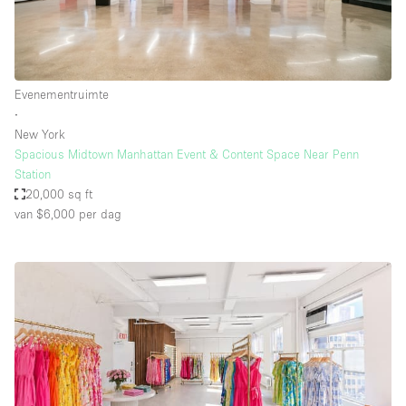
Evenementruimte
∙
New York
Spacious Midtown Manhattan Event & Content Space Near Penn
Station
20,000 sq ft
van $6,000
per dag