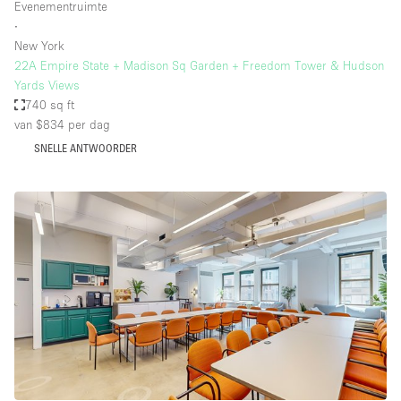
Evenementruimte
∙
New York
22A Empire State + Madison Sq Garden + Freedom Tower & Hudson
Yards Views
740 sq ft
van $834
per dag
SNELLE ANTWOORDER