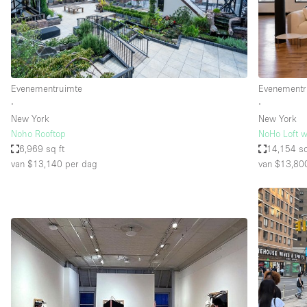
Overige
Salon
Vergaderruimte
Winkel delen
Evenementruimte
Evenementr
∙
∙
New York
New York
Kenmerken ruimte
Airconditioning
Noho Rooftop
NoHo Loft w
6,969 sq ft
14,154 sq
Audio- en videoapparatuur
van $13,140
per dag
van $13,80
Badkamer
Begane grond
Concierge
Dakterras
Elektriciteit
Grote entree