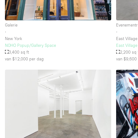
Verdieping/Toegang:
Souterrain
Galerie
Evenementr
Begane grond straatkant
∙
∙
New York
East Village
Terras
NOHO Popup/Gallery Space
East Villag
3,400 sq ft
2,200 sq 
Overig
van $12,000
per dag
van $9,600