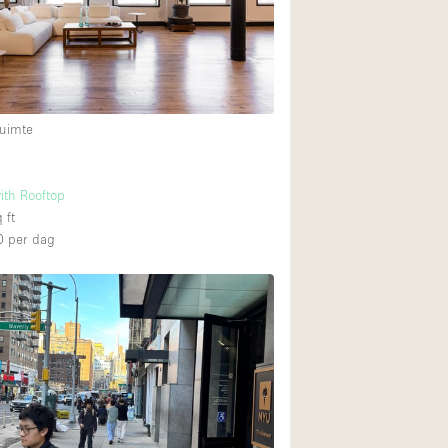
Restaurant / Bar / 
Unieke ruimte
Vrachtwagen
Winkelruimte in w
uimte
Animals Friendly
ith Rooftop
 ft
Auto display
0
per dag
Bar
Beveiligingssyste
Daglicht
Drankvergunning
Etalage
Haussmann-stijl