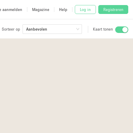
e aanmelden
Magazine
Help
Log in
Registreren
Sorteer op
Aanbevolen
Kaart tonen
Stalletje