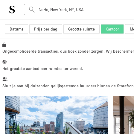
Datums
Prijs per dag
Grootte ruimte
Kantoor
Me
Type ruimte
Advertentieruimte
Atelier / Werkplaats
Ongecompliceerde transacties, dus boek zonder zorgen. Wij bescherme
Boot
Container
Het grootste aanbod aan ruimtes ter wereld.
Dak
Foto / Filmstudio
Sluit je aan bij duizenden gelijkgestemde huurders binnen de Storefront
Hal
Kantoorruimte
Kraampje / Marktkraam
Markt / Festival