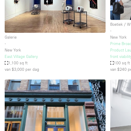
Industrieel
Kantoorbenodigdheden
Boetiek / W
Kledingrek
∙
Lift
Galerie
New York
∙
Prime Broa
Meubilair
New York
Product Lau
Privé-parkeerplaats
East Village Gallery
front viabilit
1,100 sq ft
100 sq ft
Schitterend uitzicht
van $3,000
per dag
van $240
pe
Soundproof
Terrace
Toiletten
Tuin
Verwarming
Water Access