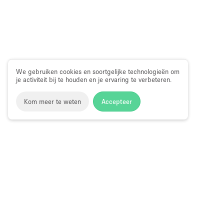
We gebruiken cookies en soortgelijke technologieën om
je activiteit bij te houden en je ervaring te verbeteren.
Kom meer te weten
Accepteer
Storefront
>
Kantoorruimte huren
>
Flexibele kantoorruimte
Kantoorruimte te Huur in NoHo, New Yor