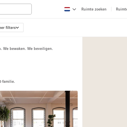
Ruimte zoeken
Ruimt
er filters
Appartement / Loft
Boetiek / Winkel
n. We bewaken. We beveiligen.
Conferentieruimte
Creatieve ruimte
Evenementruimte
Galerie
-familie.
Herenhuis / Huis
Kraampje / Kiosk / 
Magazijn
Ontvangsthal