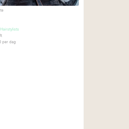
te
Hairstylists
ft
0
per dag