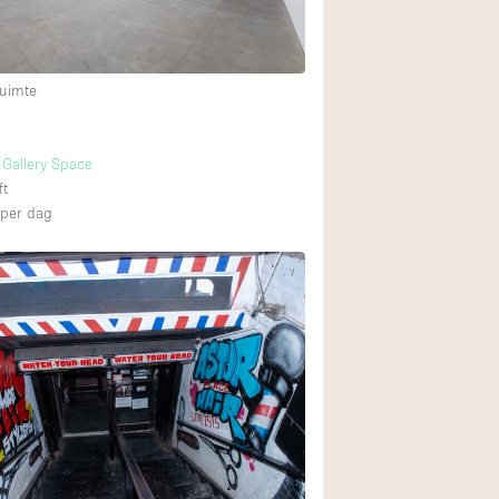
Begane grond tuin
uimte
Winkelcentrum
Boven
e Gallery Space
ft
per dag