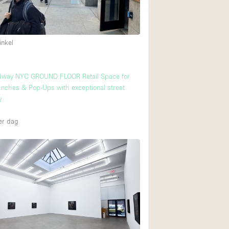
Internet
Keuken
inkel
Leefruimte
Meerdere kamers
dway NYC GROUND FLOOR Retail Space for
Paskamers
nches & Pop-Ups with exceptional street
RAW
y
Smoking Area
r dag
Straatniveau
Toegankelijk voor
Toonbanken
Verlichting
Voorraadkamer
Whitebox / Minima