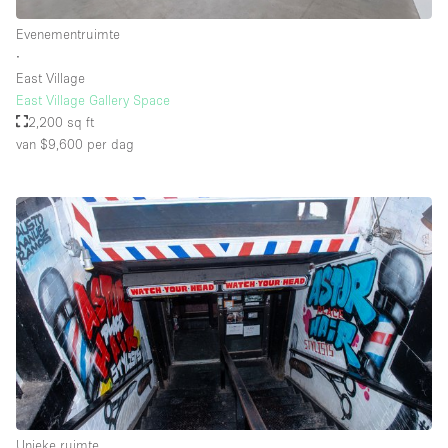
Whitebox / Minimaal
Evenementruimte
∙
East Village
Verdieping/Toegang:
East Village Gallery Space
2,200 sq ft
Souterrain
van $9,600
per dag
Begane grond tuin
Begane grond straatkant
Winkelcentrum
Terras
Boven
Overig
Unieke ruimte