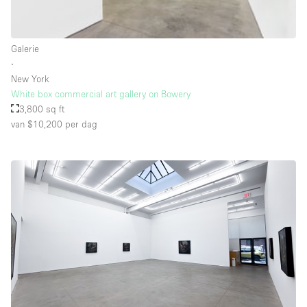
Schitterend uitzicht
Smoking Area
Galerie
Soundproof
∙
New York
Straatniveau
White box commercial art gallery on Bowery
Terrace
3,800 sq ft
van $10,200
per dag
Toegankelijk voor mensen met handicap
Toiletten
Toonbanken
Tuin
Verlichting
Verwarming
Voorraadkamer
Water Access