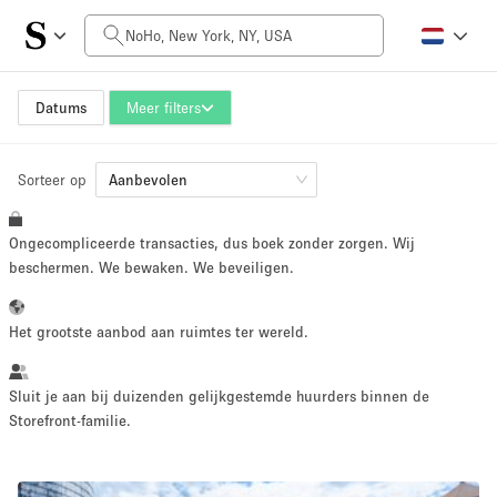
Prijs per dag
$0
$5,000+
Datums
Meer filters
Sorteer op
Grootte ruimte
Aanbevolen
Ongecompliceerde transacties, dus boek zonder zorgen. Wij
100 sq ft
5000+ sq ft
beschermen. We bewaken. We beveiligen.
~ 13 mensen
~ 650 mensen
Het grootste aanbod aan ruimtes ter wereld.
Projecttype
Sluit je aan bij duizenden gelijkgestemde huurders binnen de
Storefront-familie.
Retail
Showroom
Evenement
Kunst
Eten