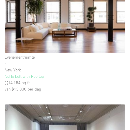
Creatieve ruimte
Dak
Evenementruimte
Foto / Filmstudio
Galerie
Evenementruimte
Hal
∙
Herenhuis / Huis
New York
NoHo Loft with Rooftop
Kantoorruimte
14,154 sq ft
Kraampje / Kiosk / Stalletje
van $13,800
per dag
Kraampje / Marktkraam
Magazijn
Markt / Festival
Ontvangsthal