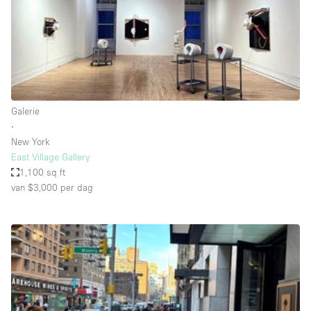
Overige
Restaurant / Bar / Café
Salon
Unieke ruimte
Galerie
Vergaderruimte
∙
Vrachtwagen
New York
East Village Gallery
Winkel delen
1,100 sq ft
van $3,000
per dag
Winkelruimte in winkelcentrum
Kenmerken ruimte
Airconditioning
Animals Friendly