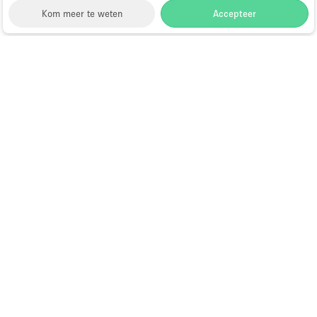
Kom meer te weten
Accepteer
Storefront
>
Fotoshoot locatie huren
>
Fotoshoot, Film
& Video Locatie in New York
>
Fotoshoot, Film &
Video Locatie in NoHo, New York
Fotostudio te Huur in NoHo, New
York
Choose
Ruimte zoeken
Nederlands
a
Directory van dienstverleners
Language
Pop-up winkel openen in
Amsterdam: complete gids
Hoe open je een pop-up winkel?
Wat is een pop-up winkel?
Showrooms te huur tijdens Paris