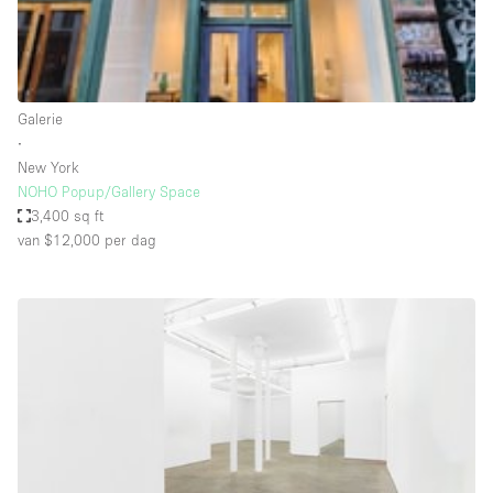
Haussmann-stijl
Industrieel
Internet
Galerie
Kantoorbenodigdheden
∙
Keuken
New York
NOHO Popup/Gallery Space
Kledingrek
3,400 sq ft
van $12,000
per dag
Leefruimte
Lift
Meerdere kamers
Meubilair
Paskamers
Privé-parkeerplaats
RAW