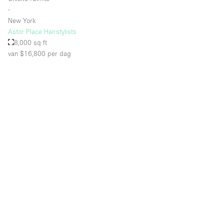
∙
New York
Astor Place Hairstylists
8,000 sq ft
van $16,800
per dag