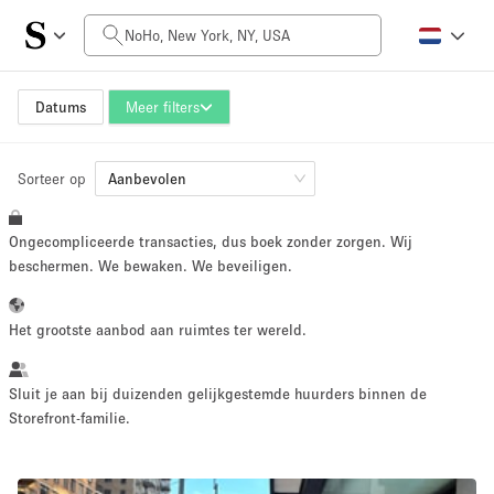
Prijs per dag
$0
$5,000+
Datums
Meer filters
Sorteer op
Grootte ruimte
Aanbevolen
Ongecompliceerde transacties, dus boek zonder zorgen. Wij
100 sq ft
5000+ sq ft
beschermen. We bewaken. We beveiligen.
~ 13 mensen
~ 650 mensen
Het grootste aanbod aan ruimtes ter wereld.
Projecttype
Sluit je aan bij duizenden gelijkgestemde huurders binnen de
Storefront-familie.
Retail
Showroom
Evenement
Kunst
Eten