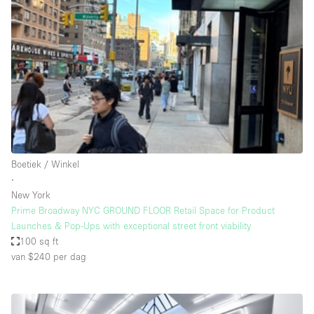
Een
Winkel
Conferentie
Vergadering
Kantoor
fotoshoot
delen
maken
Type ruimte
Boetiek / Winkel
Advertentieruimte
∙
Appartement / Loft
New York
Prime Broadway NYC GROUND FLOOR Retail Space for Product
Atelier / Werkplaats
Launches & Pop-Ups with exceptional street front viability
Boetiek / Winkel
100 sq ft
van $240
per dag
Boot
Conferentieruimte
Container