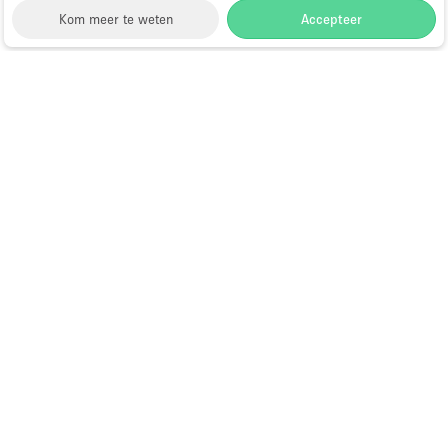
Kom meer te weten
Accepteer
Storefront
>
Gedeelte winkel huren
>
Gedeelte Winkel
& Shop in Shop in New York
>
Gedeelte Winkel &
Shop in Shop in NoHo, New York
Shop-in-Shop te Huur in NoHo, New
York
Choose
Ruimte zoeken
Nederlands
a
Directory van dienstverleners
Language
Pop-up winkel openen in
Amsterdam: complete gids
Hoe open je een pop-up winkel?
Wat is een pop-up winkel?
Showrooms te huur tijdens Paris