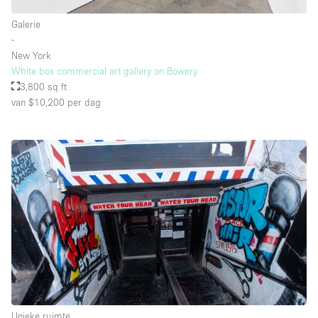
Whitebox / Minimaal
Galerie
∙
New York
Verdieping/Toegang:
White box commercial art gallery on Bowery
3,800 sq ft
Souterrain
van $10,200
per dag
Begane grond tuin
Begane grond straatkant
Winkelcentrum
Terras
Boven
Overig
Unieke ruimte