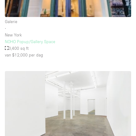
Schitterend uitzicht
Smoking Area
Galerie
Soundproof
∙
New York
Straatniveau
NOHO Popup/Gallery Space
Terrace
3,400 sq ft
van $12,000
per dag
Toegankelijk voor mensen met handicap
Toiletten
Toonbanken
Tuin
Verlichting
Verwarming
Voorraadkamer
Water Access