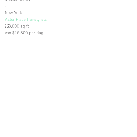
∙
New York
Astor Place Hairstylists
8,000 sq ft
van $16,800
per dag