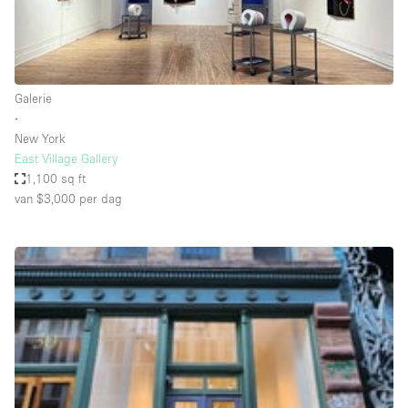
Haussmann-stijl
Industrieel
Internet
Galerie
Kantoorbenodigdheden
∙
Keuken
New York
East Village Gallery
Kledingrek
1,100 sq ft
van $3,000
per dag
Leefruimte
Lift
Meerdere kamers
Meubilair
Paskamers
Privé-parkeerplaats
RAW