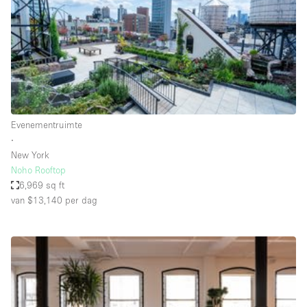
Overige
Restaurant / Bar / Café
Salon
Unieke ruimte
Vergaderruimte
Evenementruimte
Vrachtwagen
∙
New York
Winkel delen
Noho Rooftop
6,969 sq ft
Winkelruimte in winkelcentrum
van $13,140
per dag
Kenmerken ruimte
Airconditioning
Animals Friendly