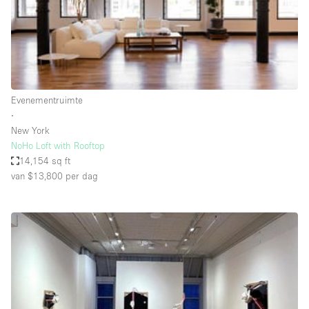
Audio- en videoapparatuur
Auto display
Badkamer
Bar
Evenementruimte
Begane grond
∙
Beveiligingssysteem
New York
NoHo Loft with Rooftop
Concierge
14,154 sq ft
Daglicht
van $13,800
per dag
Dakterras
Drankvergunning
Elektriciteit
Etalage
Grote entree