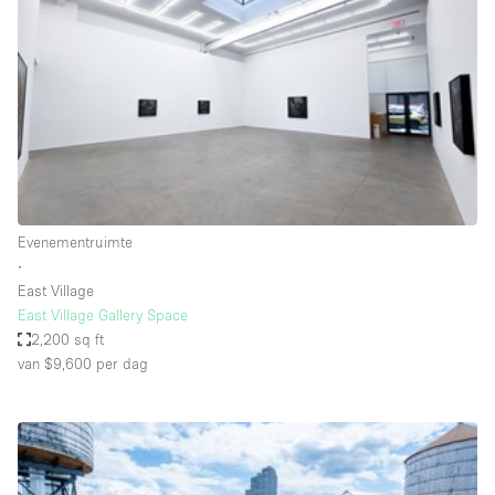
Creatieve ruimte
Dak
Evenementruimte
Foto / Filmstudio
Galerie
Hal
Evenementruimte
Herenhuis / Huis
∙
East Village
Kantoorruimte
East Village Gallery Space
Kraampje / Kiosk / Stalletje
2,200 sq ft
van $9,600
per dag
Kraampje / Marktkraam
Magazijn
Markt / Festival
Ontvangsthal