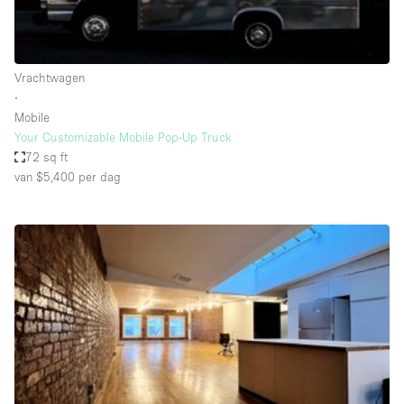
Haussmann-stijl
Industrieel
Internet
Vrachtwagen
∙
Kantoorbenodigdheden
Mobile
Keuken
Your Customizable Mobile Pop-Up Truck
72 sq ft
Kledingrek
van $5,400
per dag
Leefruimte
Lift
Meerdere kamers
Meubilair
Paskamers
Privé-parkeerplaats
RAW