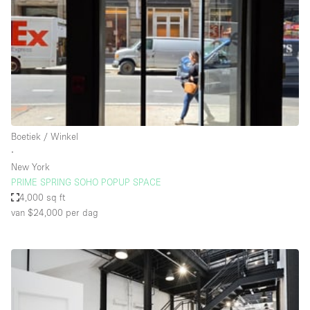
Creatieve ruimte
Dak
Evenementruimte
Foto / Filmstudio
Galerie
Boetiek / Winkel
Hal
∙
Herenhuis / Huis
New York
PRIME SPRING SOHO POPUP SPACE
Kantoorruimte
4,000 sq ft
Kraampje / Kiosk / Stalletje
van $24,000
per dag
Kraampje / Marktkraam
Magazijn
Markt / Festival
Ontvangsthal