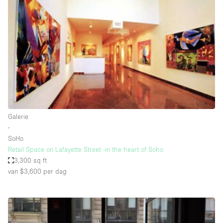
Een
Winkel
Conferentie
Vergadering
Kantoor
fotoshoot
delen
maken
Type ruimte
Galerie
Advertentieruimte
∙
Appartement / Loft
SoHo
Retail Space on Lafayette Street -in the heart of Soho
Atelier / Werkplaats
3,300 sq ft
Boetiek / Winkel
van $3,600
per dag
Boot
Conferentieruimte
Container