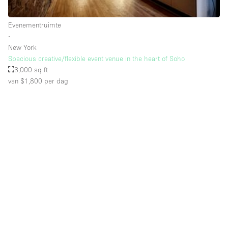
Schitterend uitzicht
Smoking Area
Evenementruimte
∙
Soundproof
New York
Spacious creative/flexible event venue in the heart of Soho
Straatniveau
3,000 sq ft
Terrace
van $1,800
per dag
Toegankelijk voor mensen met handicap
Toiletten
Toonbanken
Tuin
Verlichting
Verwarming
Voorraadkamer
Water Access