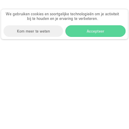
We gebruiken cookies en soortgelijke technologieën om je activiteit
bij te houden en je ervaring te verbeteren.
Kom meer te weten
Accepteer
Storefront
>
Huur een winkelruimte
>
Winkelruimtes
in New York
>
Winkelruimtes in SoHo, New York
>
Winkelruimtes in Crosby Street, New York
Winkelruimtes te Huur in Crosby
Street, New York
Wat zijn de meest gewilde
locaties voor het huren
van een pop-upwinkel in