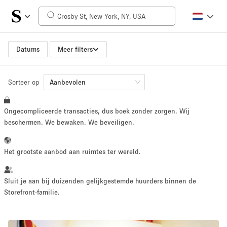
Prijs per dag
$0
$5,000+
Datums
Meer filters
Sorteer op
Grootte ruimte
Aanbevolen
Ongecompliceerde transacties, dus boek zonder zorgen. Wij
100 sq ft
5000+ sq ft
beschermen. We bewaken. We beveiligen.
~ 13 mensen
~ 650 mensen
Het grootste aanbod aan ruimtes ter wereld.
Projecttype
Sluit je aan bij duizenden gelijkgestemde huurders binnen de
Storefront-familie.
Retail
Showroom
Evenement
Kunst
Eten