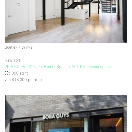
Overige
Restaurant / Bar / Café
Salon
Unieke ruimte
Boetiek / Winkel
Vergaderruimte
∙
Vrachtwagen
New York
PRIME SoHo POPUP x Events Space x ART Exhibitions space
Winkel delen
5,000 sq ft
van $18,000
per dag
Winkelruimte in winkelcentrum
Kenmerken ruimte
Airconditioning
Animals Friendly