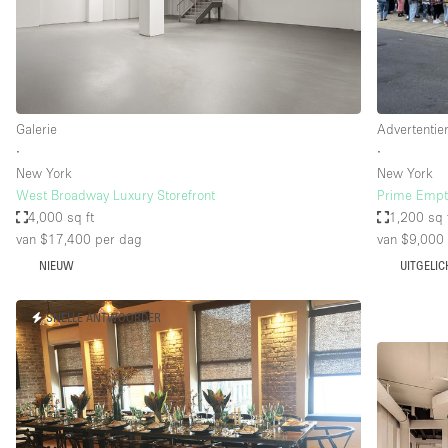
Overige
Salon
Vergaderruimte
Winkel delen
Galerie
Advertentie
∙
∙
New York
New York
Kenmerken ruimte
Airconditioning
West Broadway Luxury Storefront
Prime Empty
4,000 sq ft
1,200 sq 
Audio- en videoapparatuur
van $17,400
per dag
van $9,000
Badkamer
NIEUW
UITGELIC
Begane grond
SNELLE ANTWOORDER
Concierge
Dakterras
Elektriciteit
Grote entree