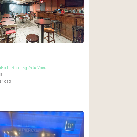
Begane grond tuin
Winkelcentrum
Boven
SoHo Performing Arts Venue
ft
r dag