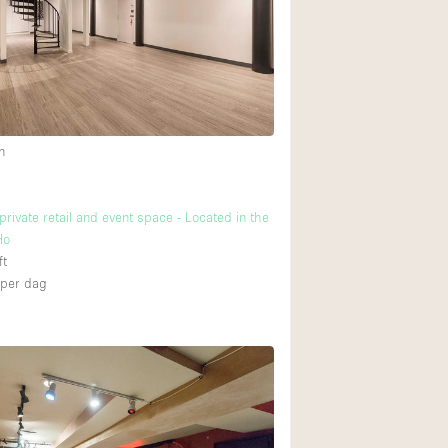
Internet
Keuken
Leefruimte
Meerdere kamers
n
Paskamers
RAW
private retail and event space - Located in the
Smoking Area
Ho
Straatniveau
ft
per dag
Toegankelijk voor
Toonbanken
Verlichting
Voorraadkamer
Whitebox / Minima