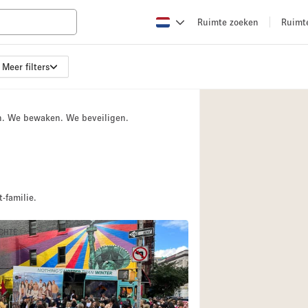
Ruimte zoeken
Ruimt
Meer filters
Appartement / Loft
Boetiek / Winkel
n. We bewaken. We beveiligen.
Conferentieruimte
Creatieve ruimte
Evenementruimte
Galerie
-familie.
Herenhuis / Huis
ICHTE
Kraampje / Kiosk / 
Magazijn
Ontvangsthal