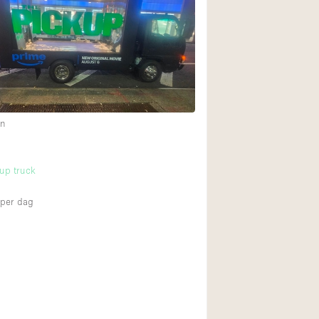
en
up truck
per dag