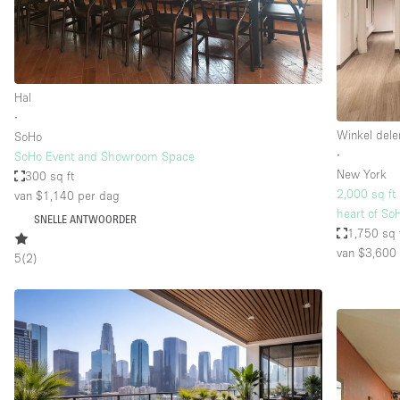
Industrieel
Kantoorbenodigdheden
Kledingrek
Hal
Lift
∙
Winkel dele
SoHo
Meubilair
∙
SoHo Event and Showroom Space
Privé-parkeerplaats
New York
300 sq ft
2,000 sq ft 
van $1,140
per dag
Schitterend uitzicht
heart of So
SNELLE ANTWOORDER
Soundproof
1,750 sq 
van $3,600
5
(
2
)
Terrace
Toiletten
Tuin
Verwarming
Water Access