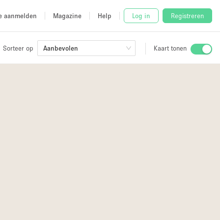
e aanmelden
Magazine
Help
Log in
Registreren
Sorteer op
Aanbevolen
Kaart tonen
Stalletje
2