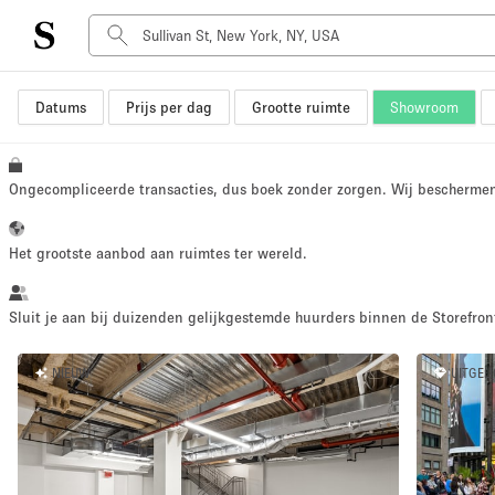
Datums
Prijs per dag
Grootte ruimte
Showroom
Type ruimte
Advertentieruimte
Atelier / Werkplaats
Ongecompliceerde transacties, dus boek zonder zorgen. Wij bescherme
Boot
Container
Het grootste aanbod aan ruimtes ter wereld.
Dak
Foto / Filmstudio
Sluit je aan bij duizenden gelijkgestemde huurders binnen de Storefront
Hal
NIEUW
UITGEL
Kantoorruimte
Kraampje / Marktkraam
Markt / Festival