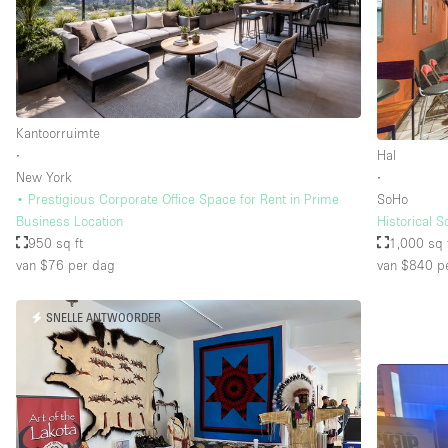
Verdieping/Toegang:
Souterrain
Begane grond straatkant
Kantoorruimte
Terras
∙
Hal
Overig
New York
∙
• Prestigious Corporate Office Space for Rent in Prime
SoHo
Business Location
Historical 
950 sq ft
1,000 sq 
van $76
per dag
van $840
pe
SNELLE ANTWOORDER