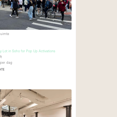
Restaurant / Bar / 
Unieke ruimte
Vrachtwagen
Winkelruimte in w
ruimte
Animals Friendly
 Lot in Soho for Pop Up Activations
ft
Auto display
per dag
Bar
HTE
Beveiligingssyste
Daglicht
Drankvergunning
Etalage
Haussmann-stijl