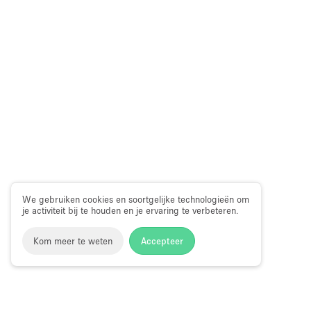
We gebruiken cookies en soortgelijke technologieën om
je activiteit bij te houden en je ervaring te verbeteren.
Kom meer te weten
Accepteer
Storefront
>
Showroom te Huur
>
Showroom in New York
>
S