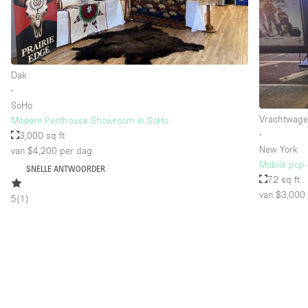
Dak
∙
SoHo
Vrachtwag
Modern Penthouse Showroom in SoHo
∙
3,000 sq ft
New York
van $4,200
per dag
Mobile pop-
SNELLE ANTWOORDER
72 sq ft
van $3,000
5
(
1
)