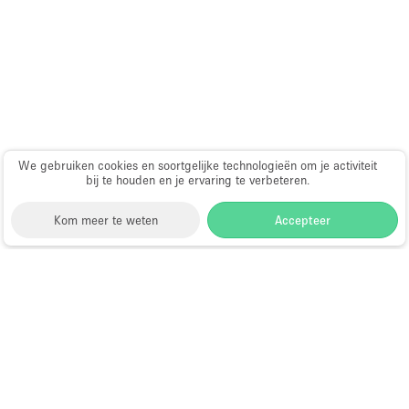
Haussmann-stijl
Industrieel
Internet
Kantoorbenodigdheden
Keuken
We gebruiken cookies en soortgelijke technologieën om je activiteit
Kledingrek
bij te houden en je ervaring te verbeteren.
Leefruimte
Kom meer te weten
Accepteer
Lift
Meerdere kamers
Storefront
>
Kantoorruimte huren
>
Flexibele
Meubilair
kantoorruimtes in New York
>
Flexibele
Paskamers
kantoorruimtes in Southampton
Privé-parkeerplaats
Kantoorruimte te Huur in
RAW
Southampton