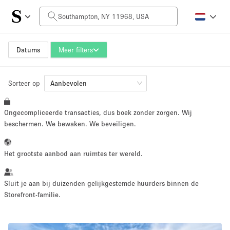
Prijs per dag
$0
$5,000+
Datums
Meer filters
Sorteer op
Grootte ruimte
Aanbevolen
Ongecompliceerde transacties, dus boek zonder zorgen. Wij
100 sq ft
5000+ sq ft
beschermen. We bewaken. We beveiligen.
~ 13 mensen
~ 650 mensen
Het grootste aanbod aan ruimtes ter wereld.
Projecttype
Sluit je aan bij duizenden gelijkgestemde huurders binnen de
Storefront-familie.
Retail
Showroom
Evenement
Kunst
Eten