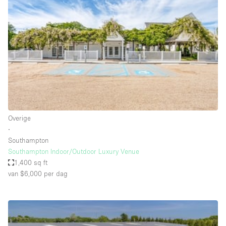
Een
Winkel
Conferentie
Vergadering
Kantoor
fotoshoot
delen
maken
Type ruimte
Overige
Advertentieruimte
∙
Appartement / Loft
Southampton
Southampton Indoor/Outdoor Luxury Venue
Atelier / Werkplaats
1,400 sq ft
Boetiek / Winkel
van $6,000
per dag
Boot
Conferentieruimte
Container