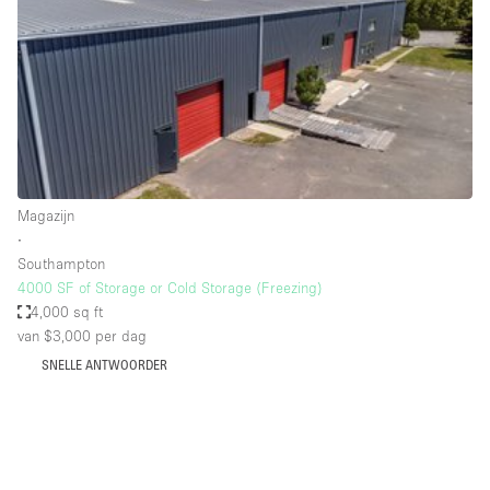
Creatieve ruimte
Dak
Evenementruimte
Foto / Filmstudio
Galerie
Magazijn
Hal
∙
Herenhuis / Huis
Southampton
4000 SF of Storage or Cold Storage (Freezing)
Kantoorruimte
4,000 sq ft
Kraampje / Kiosk / Stalletje
van $3,000
per dag
SNELLE ANTWOORDER
Kraampje / Marktkraam
Magazijn
Markt / Festival
Ontvangsthal