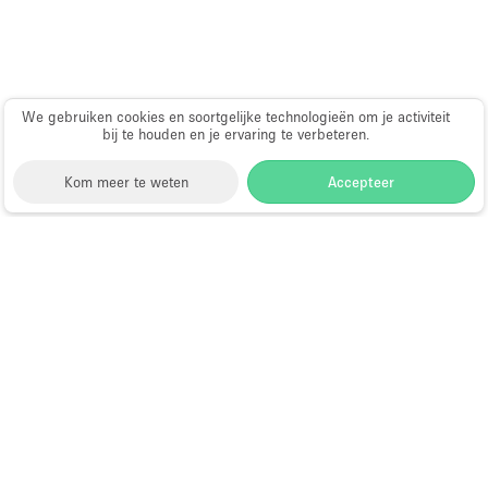
Haussmann-stijl
Industrieel
Internet
We gebruiken cookies en soortgelijke technologieën om je activiteit
Kantoorbenodigdheden
bij te houden en je ervaring te verbeteren.
Keuken
Kom meer te weten
Accepteer
Kledingrek
Leefruimte
Storefront
>
Showroom te Huur
>
Showroom in New
Lift
York
>
Showroom in Times Square, New York
Meerdere kamers
Showroom te Huur in Times Square,
Meubilair
New York
Paskamers
Privé-parkeerplaats
Choose
Ruimte zoeken
RAW
Nederlands
a
Directory van dienstverleners