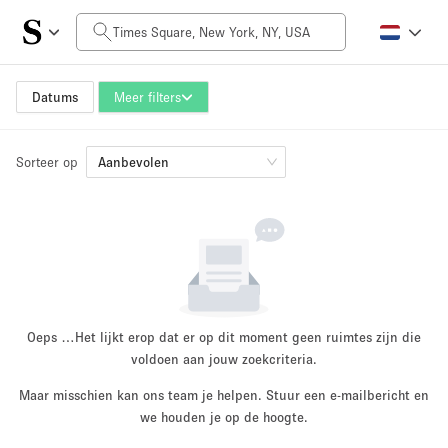
Prijs per dag
$0
$5,000+
Datums
Meer filters
Sorteer op
Grootte ruimte
Aanbevolen
100 sq ft
5000+ sq ft
~ 13 mensen
~ 650 mensen
Projecttype
Oeps …
Het lijkt erop dat er op dit moment geen ruimtes zijn die
voldoen aan jouw zoekcriteria.
Maar misschien kan ons team je helpen. Stuur een e-mailbericht en
Retail
Showroom
we houden je op de hoogte.
Evenement
Kunst
Eten