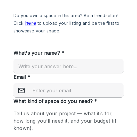
Een
Winkel
Conferentie
Vergadering
Kantoor
fotoshoot
delen
maken
Type ruimte
Advertentieruimte
Appartement / Loft
Atelier / Werkplaats
Boetiek / Winkel
Boot
Conferentieruimte
Container