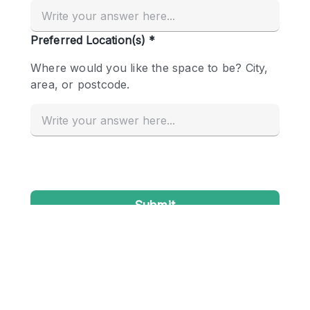
Creatieve ruimte
Dak
Evenementruimte
Foto / Filmstudio
Galerie
Hal
Herenhuis / Huis
Kantoorruimte
Kraampje / Kiosk / Stalletje
Kraampje / Marktkraam
Magazijn
Markt / Festival
Ontvangsthal