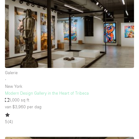
Een
Winkel
Conferentie
Vergadering
Kantoor
fotoshoot
delen
maken
Type ruimte
Galerie
Advertentieruimte
∙
Appartement / Loft
New York
Modern Design Gallery in the Heart of Tribeca
Atelier / Werkplaats
5,000 sq ft
Boetiek / Winkel
van $3,960
per dag
Boot
5
(
4
)
Conferentieruimte
Container