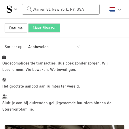
Prijs per dag
$0
$5,000+
Datums
Meer filters
Sorteer op
Grootte ruimte
Aanbevolen
Ongecompliceerde transacties, dus boek zonder zorgen. Wij
100 sq ft
5000+ sq ft
beschermen. We bewaken. We beveiligen.
~ 13 mensen
~ 650 mensen
Het grootste aanbod aan ruimtes ter wereld.
Projecttype
Sluit je aan bij duizenden gelijkgestemde huurders binnen de
Storefront-familie.
Retail
Showroom
Evenement
Kunst
Eten