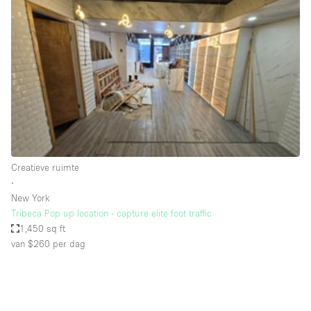
Creatieve ruimte
Dak
Evenementruimte
Foto / Filmstudio
Galerie
Hal
Herenhuis / Huis
Creatieve ruimte
∙
Kantoorruimte
New York
Kraampje / Kiosk / Stalletje
Tribeca Pop up location - capture elite foot traffic
1,450 sq ft
Kraampje / Marktkraam
van $260
per dag
Magazijn
Markt / Festival
Ontvangsthal