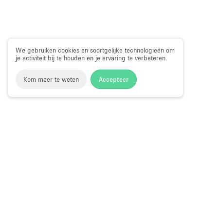
We gebruiken cookies en soortgelijke technologieën om
je activiteit bij te houden en je ervaring te verbeteren.
Kom meer te weten
Accepteer
Storefront
>
Evenementenlocatie te Huur
>
Evenementenloca
Evenementenlocaties & Evenementruimtes in Park Avenue,
Evenementenlocaties te Huur in Park A
Choose
Ruimte zoek
Nederlands