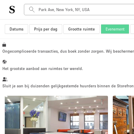
Datums
Prijs per dag
Grootte ruimte
Evenement
Type ruimte
Advertentieruimte
Atelier / Werkplaats
Ongecompliceerde transacties, dus boek zonder zorgen. Wij bescherme
Boot
Container
Het grootste aanbod aan ruimtes ter wereld.
Dak
Foto / Filmstudio
Sluit je aan bij duizenden gelijkgestemde huurders binnen de Storefront
Hal
Kantoorruimte
Kraampje / Marktkraam
Markt / Festival