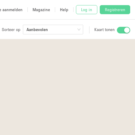
e aanmelden
Magazine
Help
Log in
Registreren
Sorteer op
Aanbevolen
Kaart tonen
Stalletje