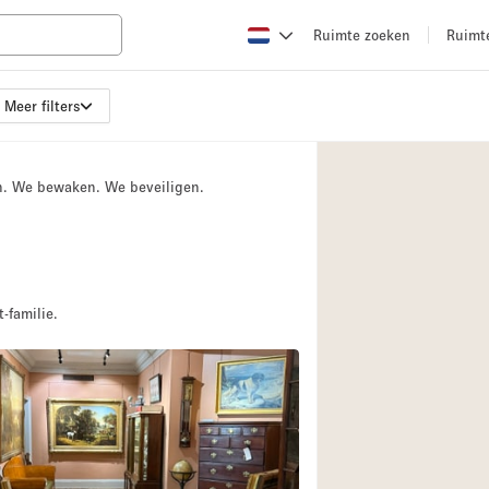
Ruimte zoeken
Ruimt
Meer filters
Appartement / Loft
Boetiek / Winkel
n. We bewaken. We beveiligen.
Conferentieruimte
Creatieve ruimte
Evenementruimte
Galerie
-familie.
Herenhuis / Huis
Kraampje / Kiosk / 
Magazijn
Ontvangsthal