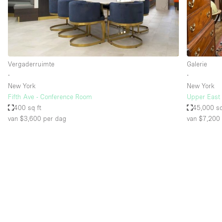
Overige
Salon
Vergaderruimte
Winkel delen
Vergaderruimte
Galerie
∙
∙
New York
New York
Kenmerken ruimte
Airconditioning
Fifth Ave - Conference Room
Upper East 
400 sq ft
45,000 sq
Audio- en videoapparatuur
van $3,600
per dag
van $7,200
Badkamer
Begane grond
Concierge
Dakterras
Elektriciteit
Grote entree