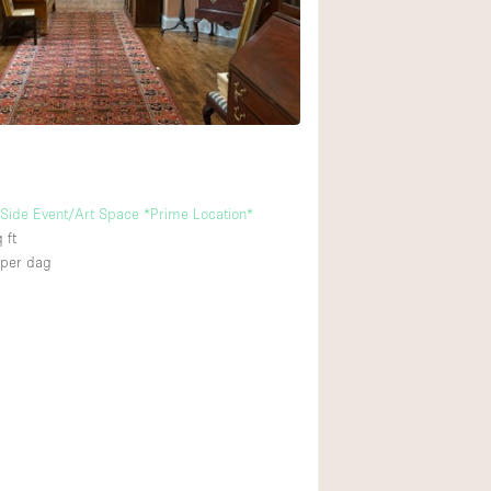
Restaurant / Bar / 
Unieke ruimte
Vrachtwagen
Winkelruimte in w
Animals Friendly
Side Event/Art Space *Prime Location*
 ft
Auto display
per dag
Bar
Beveiligingssyste
Daglicht
Drankvergunning
Etalage
Haussmann-stijl