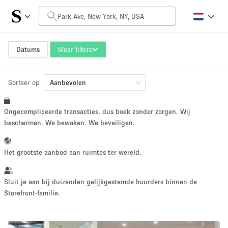
Prijs per dag
$0
$5,000+
Datums
Meer filters
Sorteer op
Grootte ruimte
Aanbevolen
Ongecompliceerde transacties, dus boek zonder zorgen. Wij
100 sq ft
5000+ sq ft
beschermen. We bewaken. We beveiligen.
~ 13 mensen
~ 650 mensen
Het grootste aanbod aan ruimtes ter wereld.
Projecttype
Sluit je aan bij duizenden gelijkgestemde huurders binnen de
Storefront-familie.
Retail
Showroom
Evenement
Kunst
Eten