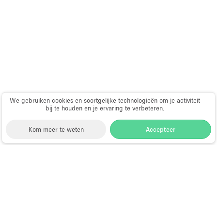
Haussmann-stijl
Industrieel
Internet
Kantoorbenodigdheden
Keuken
Kledingrek
We gebruiken cookies en soortgelijke technologieën om je activiteit
Leefruimte
bij te houden en je ervaring te verbeteren.
Lift
Kom meer te weten
Accepteer
Meerdere kamers
Meubilair
Storefront
>
Huur een vergaderzaal
>
Vergaderzalen &
Paskamers
Vergaderlocaties in New York
>
Vergaderzalen &
Privé-parkeerplaats
Vergaderlocaties in Upper East Side, New York
>
Vergaderzalen & Vergaderlocaties in Park Avenue,
RAW
New York