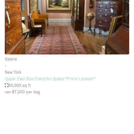
Creatieve ruimte
Dak
Evenementruimte
Foto / Filmstudio
Galerie
Galerie
Hal
∙
Herenhuis / Huis
New York
Upper East Side Event/Art Space *Prime Location*
Kantoorruimte
45,000 sq ft
Kraampje / Kiosk / Stalletje
van $7,200
per dag
Kraampje / Marktkraam
Magazijn
Markt / Festival
Ontvangsthal