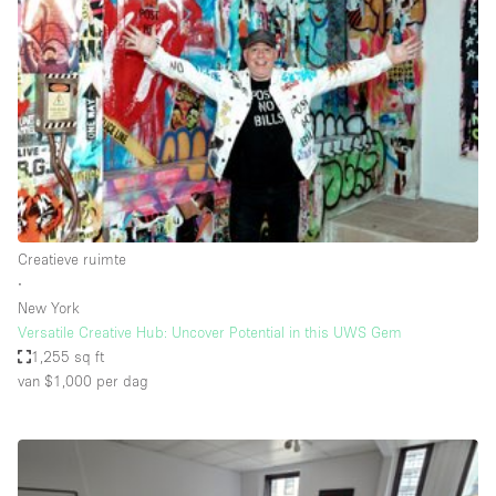
Een
Winkel
Conferentie
Vergadering
Kantoor
fotoshoot
delen
maken
Type ruimte
Creatieve ruimte
Advertentieruimte
∙
Appartement / Loft
New York
Versatile Creative Hub: Uncover Potential in this UWS Gem
Atelier / Werkplaats
1,255 sq ft
Boetiek / Winkel
van $1,000
per dag
Boot
Conferentieruimte
Container