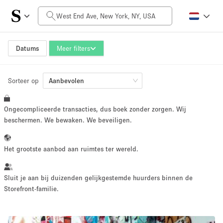
Prijs per dag
$0
$5,000+
Datums
Meer filters
Sorteer op
Grootte ruimte
Aanbevolen
Ongecompliceerde transacties, dus boek zonder zorgen. Wij
100 sq ft
5000+ sq ft
beschermen. We bewaken. We beveiligen.
~ 13 mensen
~ 650 mensen
Het grootste aanbod aan ruimtes ter wereld.
Projecttype
Sluit je aan bij duizenden gelijkgestemde huurders binnen de
Storefront-familie.
Retail
Showroom
Evenement
Kunst
Eten