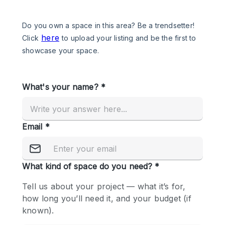
Een
Winkel
Conferentie
Vergadering
Kantoor
fotoshoot
delen
maken
Type ruimte
Advertentieruimte
Appartement / Loft
Atelier / Werkplaats
Boetiek / Winkel
Boot
Conferentieruimte
Container