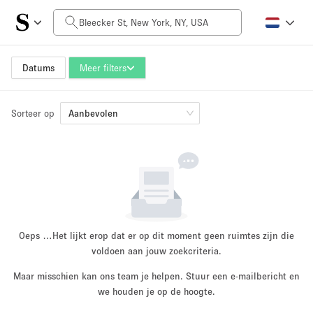
Prijs per dag
$0
$5,000+
Datums
Meer filters
Sorteer op
Grootte ruimte
Aanbevolen
100 sq ft
5000+ sq ft
~ 13 mensen
~ 650 mensen
Projecttype
Oeps …
Het lijkt erop dat er op dit moment geen ruimtes zijn die
voldoen aan jouw zoekcriteria.
Maar misschien kan ons team je helpen. Stuur een e-mailbericht en
Retail
Showroom
we houden je op de hoogte.
Evenement
Kunst
Eten