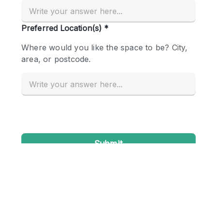
Creatieve ruimte
Dak
Evenementruimte
Foto / Filmstudio
Galerie
Hal
Herenhuis / Huis
Kantoorruimte
Kraampje / Kiosk / Stalletje
Kraampje / Marktkraam
Magazijn
Markt / Festival
Ontvangsthal