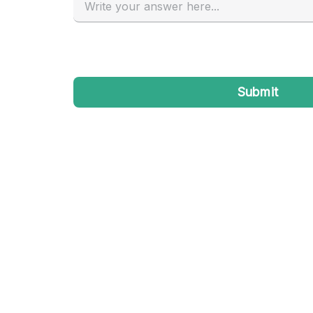
Industrieel
Kantoorbenodigdheden
Kledingrek
Lift
Meubilair
Privé-parkeerplaats
Schitterend uitzicht
Soundproof
Terrace
Toiletten
Tuin
Verwarming
Water Access