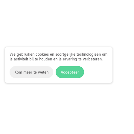
We gebruiken cookies en soortgelijke technologieën om
je activiteit bij te houden en je ervaring te verbeteren.
Kom meer te weten
Accepteer
Storefront
>
Huur een pop-up winkel
>
Pop-up Winkel in Ni
Pop-up Winkel te Huur in Nieuwpoort