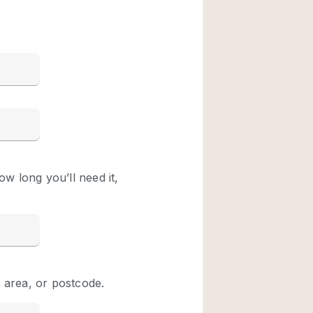
Restaurant / Bar / 
Unieke ruimte
Vrachtwagen
Winkelruimte in w
Animals Friendly
Auto display
Bar
Beveiligingssyste
Daglicht
Drankvergunning
Etalage
Haussmann-stijl