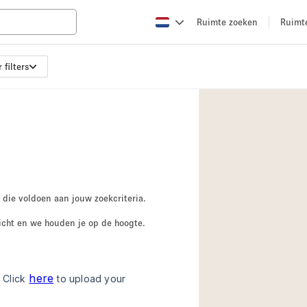
Ruimte zoeken
Ruimt
 filters
Appartement / Loft
Boetiek / Winkel
Conferentieruimte
Creatieve ruimte
Evenementruimte
Galerie
 die voldoen aan jouw zoekcriteria.
Herenhuis / Huis
icht en we houden je op de hoogte.
Kraampje / Kiosk / 
Magazijn
Ontvangsthal