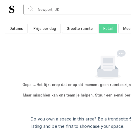
Datums
Prijs per dag
Grootte ruimte
Retail
Meer
Type ruimte
Advertentieruimte
Atelier / Werkplaats
Boot
Container
Dak
Foto / Filmstudio
Oeps …
Het lijkt erop dat er op dit moment geen ruimtes zijn
Hal
Maar misschien kan ons team je helpen. Stuur een e-mailber
Kantoorruimte
Kraampje / Marktkraam
Markt / Festival