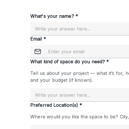
Overige
Salon
Vergaderruimte
Winkel delen
Kenmerken ruimte
Airconditioning
Audio- en videoapparatuur
Badkamer
Begane grond
Concierge
Dakterras
Elektriciteit
Grote entree