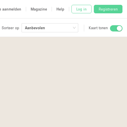
e aanmelden
Magazine
Help
Log in
Registreren
Sorteer op
Aanbevolen
Kaart tonen
Stalletje