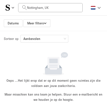
Prijs per dag
£0
£5,000+
Datums
Meer filters
Sorteer op
Grootte ruimte
Aanbevolen
100 sq ft
5000+ sq ft
~ 13 mensen
~ 650 mensen
Projecttype
Oeps …
Het lijkt erop dat er op dit moment geen ruimtes zijn die
voldoen aan jouw zoekcriteria.
Maar misschien kan ons team je helpen. Stuur een e-mailbericht en
Retail
Showroom
we houden je op de hoogte.
Evenement
Kunst
Eten