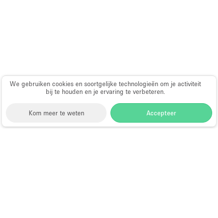
We gebruiken cookies en soortgelijke technologieën om je activiteit
bij te houden en je ervaring te verbeteren.
Kom meer te weten
Accepteer
Storefront
>
Huur een winkelruimte
>
Winkelruimtes
in Nottingham
Winkelruimtes te Huur in
Nottingham