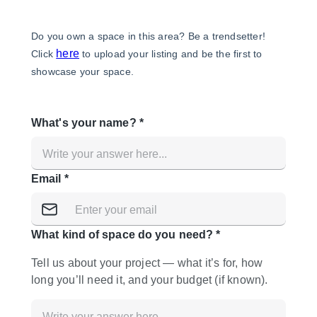
Een
Winkel
Conferentie
Vergadering
Kantoor
fotoshoot
delen
maken
Type ruimte
Advertentieruimte
Appartement / Loft
Atelier / Werkplaats
Boetiek / Winkel
Boot
Conferentieruimte
Container