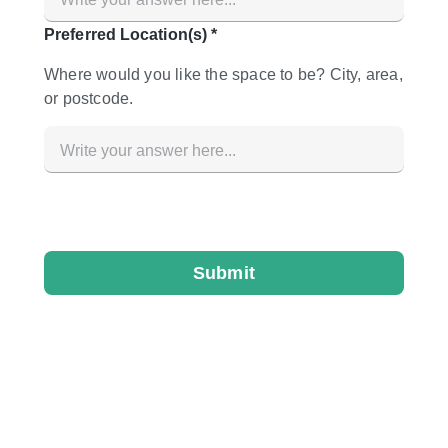
Creatieve ruimte
Dak
Evenementruimte
Foto / Filmstudio
Galerie
Hal
Herenhuis / Huis
Kantoorruimte
Kraampje / Kiosk / Stalletje
Kraampje / Marktkraam
Magazijn
Markt / Festival
Ontvangsthal